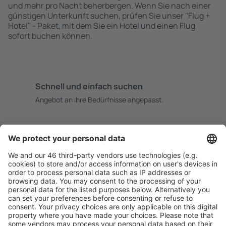
und mehr pro Nacht beherbergen. Wenn Sie nach einer
günstigen Unterkunft suchen, prüfen Sie unser "Flug +
Hotel" - Paket, mit dem Sie ein Hotel und einen Flug
sofort buchen können.
Schnell und einfach suchen
Angebot an Ihre Bedürfnisse angepasst.
Sicher planen
Buchen ohne Sorgen mit einer kostenlosen
Stornierungsoption.
Mehr sparen
Attraktive Preise und Spezialangebote für eingeloggte
Benutzer.
Unterkünfte, die Sie mögen