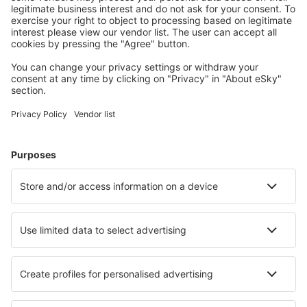
Wählen Sie aus über 1,3 Millionen Unterkünften: Hotels,
Hütten, Apartments und andere.
Meist gesuchte Hotels von eSky-Nutzern
Hotels in Italien - Beliebte Städte
Hotels in Florenz
Hotels in Neapel
Hotels in Palermo
Hotels in Rom
Hotels in Mailand
Hotels in Polignano a Mare
Hotels in Cesenatico
Hotels in Terracina
Hotels in Viareggio
Hotels in Alassio
Die besten Hotels - Städte