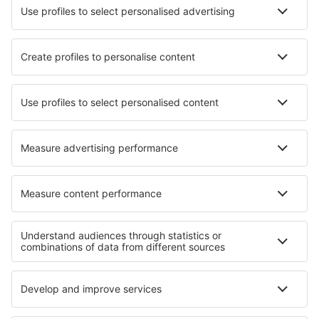
Hotels in Uttan
Hotels in Bayonne
Hotels in Ikaalinen
Hotels in Lipowy Most
Hotels in Tetbury
Hotels Yasuura
Hotels in Glen Ridge
Hotels in Nora Springs
Hotels in Mara Simba
Hotels in Hay-on-Wye
Die besten Hotels - Regionen
Hotels in Toskana
Hotels in Kampanien
Hotels in Italian Alps
Hotels in Gröden
Hotels in Fassatal
Hotels in Floridas Küste
Hotels in Silesian Beskids
Hotels in Kreis Sandanski
Hotels in Aspen
Hotels auf Usedom