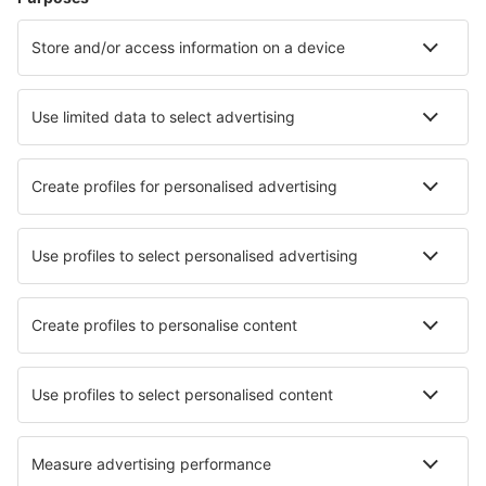
Unterkunft in Zandvoort
Unterkunft in Kamperland
Unterkunft in Amsterdam
Unterkunft in Hague
Unterkunft in Egmond aan Zee
Unterkunft in De Bult
Unterkunft in Ede
Unterkunft in Cuijk
Unterkunft in Dordrecht
Unterkunft in Castricum
Die besten Unterkünfte - Städte
Unterkunft in Belle Plagne
Unterkunft in Matinhos
Unterkunft in Arnborg
Unterkunft in Bedford Hills
Unterkunft in Ban Pao
Unterkunft in São Teotónio
Unterkunft in Wentworthville
Unterkunft in Saumur