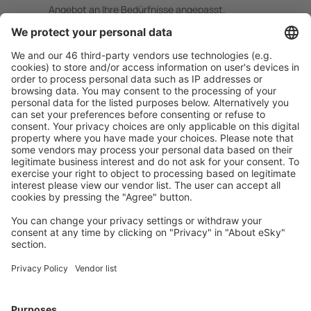
Angebot an Ihre Bedürfnisse angepasst.
Sicher planen
Buchen ohne Sorgen mit einer kostenlosen
Stornierungsoption.
Mehr sparen
Attraktive Preise und Spezialangebote für eingeloggte
Benutzer.
Unterkünfte, die Sie mögen
Wählen Sie aus über 1,3 Millionen Unterkünften: Hotels,
Hütten, Apartments und andere.
Meist gesuchte Unterkünfte von eSky Nutzern
Unterkünfte in den Niederlanden - Beliebte Städte