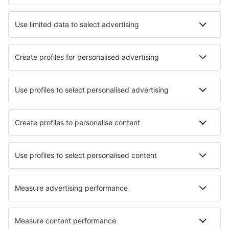
Unterkunft in Garderen
Unterkunft in Emst
Unterkunft in Sint Maartensvlotbrug
Unterkunft in Wissenkerke
Die besten Unterkünfte - Städte
Unterkunft in San Bartolome
Unterkunft in Campodenno
Unterkunft in Královské Poříčí
Unterkunft in Les Essarts
Unterkunft in Samone
Unterkunft in Raka
Unterkunft in Prachatice
Unterkunft in Boulleville
Unterkunft in Meruoca
Unterkunft in Termas de Reyes
Die besten Unterkünfte - Regionen