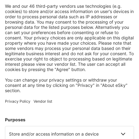
Stornierungsoption.
Mehr sparen
Attraktive Preise und Spezialangebote für eingeloggte
Benutzer.
Unterkünfte, die Sie mögen
Wählen Sie aus über 1,3 Millionen Unterkünften: Hotels,
Hütten, Apartments und andere.
Meist gesuchte Unterkünfte von eSky Nutzern
Unterkünfte in den Niederlanden - Beliebte Städte
Unterkunft in Egmond aan Zee
Unterkunft in Callantsoog
Unterkunft in Zandvoort
Unterkunft in Kamperland
Unterkunft in Amsterdam
Unterkunft in Nunspeet