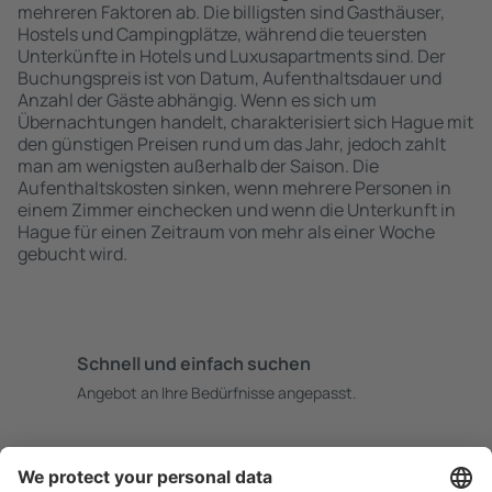
mehreren Faktoren ab. Die billigsten sind Gasthäuser,
Hostels und Campingplätze, während die teuersten
Unterkünfte in Hotels und Luxusapartments sind. Der
Buchungspreis ist von Datum, Aufenthaltsdauer und
Anzahl der Gäste abhängig. Wenn es sich um
Übernachtungen handelt, charakterisiert sich Hague mit
den günstigen Preisen rund um das Jahr, jedoch zahlt
man am wenigsten außerhalb der Saison. Die
Aufenthaltskosten sinken, wenn mehrere Personen in
einem Zimmer einchecken und wenn die Unterkunft in
Hague für einen Zeitraum von mehr als einer Woche
gebucht wird.
Schnell und einfach suchen
Angebot an Ihre Bedürfnisse angepasst.
Sicher planen
Buchen ohne Sorgen mit einer kostenlosen