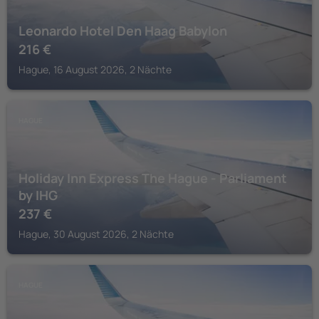
Leonardo Hotel Den Haag Babylon
216
€
Hague, 16 August 2026, 2 Nächte
HAGUE
Holiday Inn Express The Hague - Parliament
by IHG
237
€
Hague, 30 August 2026, 2 Nächte
HAGUE