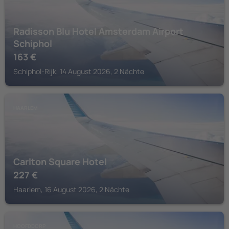
Radisson Blu Hotel Amsterdam Airport
Schiphol
163
€
Schiphol-Rijk, 14 August 2026, 2 Nächte
HAARLEM
Carlton Square Hotel
227
€
Haarlem, 16 August 2026, 2 Nächte
HOOFDDORP