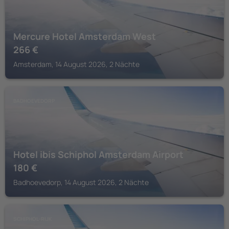
Mercure Hotel Amsterdam West
266
€
Amsterdam, 14 August 2026, 2 Nächte
BADHOEVEDORP
Hotel ibis Schiphol Amsterdam Airport
180
€
Badhoevedorp, 14 August 2026, 2 Nächte
SCHIPHOL-RIJK