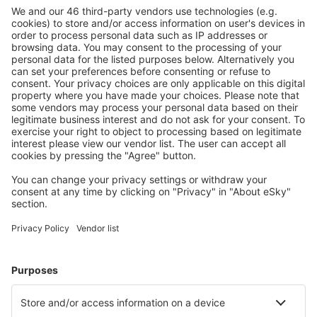
Sicher planen
Buchen ohne Sorgen mit einer kostenlosen
Stornierungsoption.
Mehr sparen
Attraktive Preise und Spezialangebote für eingeloggte
Benutzer.
Unterkünfte, die Sie mögen
Wählen Sie aus über 1,3 Millionen Unterkünften: Hotels,
Hütten, Apartments und andere.
Meist gesuchte Unterkünfte von eSky Nutzern
Unterkünfte in den Niederlanden - Beliebte Städte
Unterkunft in Hague
Unterkunft in Kamperland