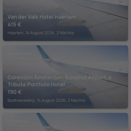
Van der Valk Hotel Haarlem
415
€
Haarlem, 14 August 2026, 2 Nächte
BADHOEVEDORP
Corendon Amsterdam Schiphol Airport, a
Tribute Portfolio Hotel
190
€
Badhoevedorp, 14 August 2026, 2 Nächte
AMSTERDAM