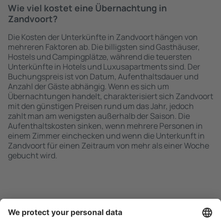
Wie viel kostet eine Übernachtung in
Zandvoort?
Die Kosten der Unterkünfte in Zandvoort hängen von
mehreren Faktoren ab. Die billigsten sind Gasthäuser,
Hostels und Campingplätze, während die teuersten
Unterkünfte in Hotels und Luxusapartments sind. Der
Buchungspreis ist von Datum, Aufenthaltsdauer und
Anzahl der Gäste abhängig. Wenn es sich um
Übernachtungen handelt, charakterisiert sich Zandvoort
mit den günstigen Preisen rund um das Jahr, jedoch
zahlt man am wenigsten außerhalb der Saison. Die
Aufenthaltskosten sinken, wenn mehrere Personen in
einem Zimmer einchecken und wenn die Unterkunft in
Zandvoort für einen Zeitraum von mehr als einer Woche
gebucht wird.
Schnell und einfach suchen
Angebot an Ihre Bedürfnisse angepasst.