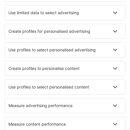
Unterkunft in Amsterdam
Unterkunft in Callantsoog
Unterkunft in Egmond aan Zee
Unterkunft in Gasselte
Unterkunft Hoofdplaat
Unterkunft in Vinkeveen
Unterkunft in Kampen
Unterkunft in Onstwedde
Die besten Unterkünfte - Städte
Unterkunft in Gloucester
Unterkunft in Dilijan
Unterkunft in Bradenton
Unterkunft in Ramsbottom
Unterkunft in Wiartel
Unterkunft in Volterra
Unterkunft Vic-Sur-Seille
Unterkunft in Helminghausen
Unterkunft in Ballintogher
Unterkunft in Pringle Bay