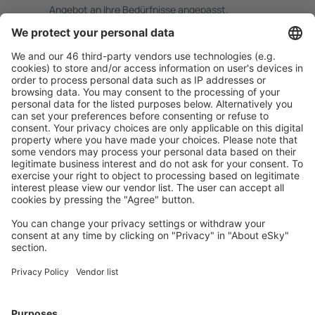
Angebot an Ihre Bedürfnisse angepasst.
Sicher planen
Buchen ohne Sorgen mit einer kostenlosen
Stornierungsoption.
Mehr sparen
Attraktive Preise und Spezialangebote für eingeloggte
Benutzer.
Unterkünfte, die Sie mögen
Wählen Sie aus über 1,3 Millionen Unterkünften: Hotels,
Hütten, Apartments und andere.
Meist gesuchte Unterkünfte von eSky Nutzern
Unterkünfte in den Niederlanden - Beliebte Städte