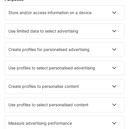
Unterkunft in Kamperland
Unterkunft in Hague
Unterkunft in Zandvoort
Unterkunft in Callantsoog
Unterkunft in Egmond aan Zee
Unterkunft in Dokkum
Unterkunft in Wijk bij Duurstede
Unterkunft in Cuijk
Unterkunft in Zeewolde
Unterkunft in Hoge Hexel
Die besten Unterkünfte - Städte
Unterkunft in Saint-Marcel-lès-Annonay
Unterkunft in Saint-Seine-sur-Vingeanne
Unterkunft in Dorohusk
Unterkunft in Sulejówek
Unterkunft Karsta
Unterkunft Padawan