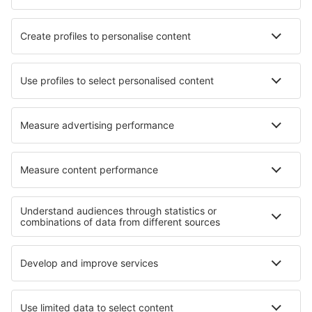
Die besten Hotels - Städte
Hotels in Sellía
Hotels in Casas de Santa Cruz
Hotels in Channel Port Aux Basques
Hotels in Buchans
Hotels in Villers-la-Faye
Hotels in Vikajärvi
Hotels in Toyama
Hotels in Bellante Stazione
Hotels in Losne
Hotels in Apóstoles
Die besten Hotels - Regionen
Hotels in den Niederlanden
Hotels in Trois Vallées
Hotels in der Fränkischen Schweiz
Hotels in Alpbach
Hotels in Korsika
Hotels auf Molokai