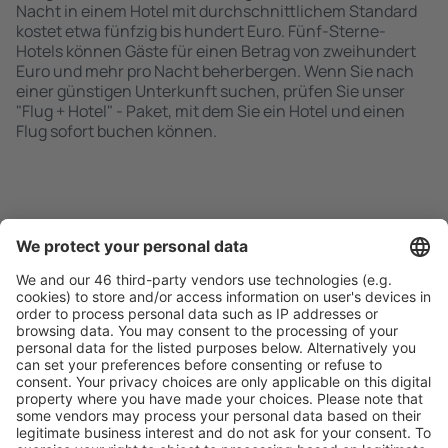
Nacht in einem Hotel mit durchschnittlichem Standard
kostet etwa fünfzig bis hundert Euro. Fünf-Sterne-
Hotels können Gäste für einen Betrag von zweihundert
Euro und mehr pro Nacht beherbergen. Wenn Sie nach
einer günstigen Unterkunft suchen, prüfen Sie unser
"Flug + Hotel" - Paket, mit dem Sie ein Hotel und einen
Flug sofort buchen können.
Schnell und einfach suchen
Angebot an Ihre Bedürfnisse angepasst.
Sicher planen
Buchen ohne Sorgen mit einer kostenlosen
Stornierungsoption.
Mehr sparen
Attraktive Preise und Spezialangebote für eingeloggte