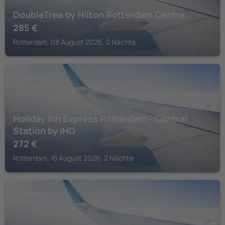
DoubleTree by Hilton Rotterdam Centre
285
€
Rotterdam, 08 August 2026, 2 Nächte
ROTTERDAM
Holiday Inn Express Rotterdam - Central
Station by IHG
272
€
Rotterdam, 15 August 2026, 2 Nächte
ROTTERDAM