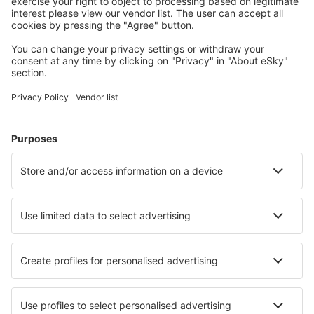
Benutzer.
Unterkünfte, die Sie mögen
Wählen Sie aus über 1,3 Millionen Unterkünften: Hotels,
Hütten, Apartments und andere.
Meist gesuchte Hotels von eSky-Nutzern
Hotels in den Niederlanden - Beliebte Städte
Hotels in Hague
Hotels in Callantsoog
Hotels in Egmond aan Zee
Hotels in Kamperland
Hotels in Amsterdam
Hotels in Eijsden
Hotels in Veere
Hotels in Biddinghuizen
Hotels in Delfstrahuizen
Hotels in De Koog