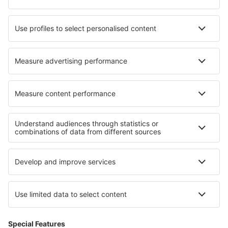
Hotels in Campo Real
Hotels in Oberwössen
Hotels in Bezerros
Hotels in Mendrisio
Hotels in Gerstenberg
Hotels in Itzehoe
Hotels in Absam
Hotels in Ljubuski
Hotels in Croton-on-Hudson
Hotels in Ligny-en-Cambrésis
Die besten Hotels - Regionen
Hotels in den Niederlanden
Hotels in Mährische Karst
Hotels in Kantabrien
Hotels in Michigan
Hotels in Kreis Suceava
Hotels in Stredné Považie