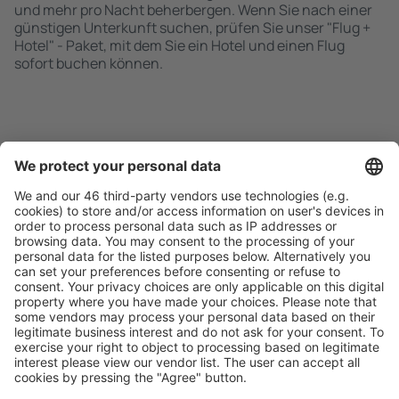
und mehr pro Nacht beherbergen. Wenn Sie nach einer
günstigen Unterkunft suchen, prüfen Sie unser "Flug +
Hotel" - Paket, mit dem Sie ein Hotel und einen Flug
sofort buchen können.
Schnell und einfach suchen
Angebot an Ihre Bedürfnisse angepasst.
Sicher planen
Buchen ohne Sorgen mit einer kostenlosen
Stornierungsoption.
Mehr sparen
Attraktive Preise und Spezialangebote für eingeloggte
Benutzer.
Unterkünfte, die Sie mögen