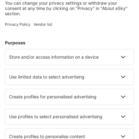
Wählen Sie aus über 1,3 Millionen Unterkünften: Hotels,
Hütten, Apartments und andere.
Meist gesuchte Hotels von eSky-Nutzern
Hotels in den Niederlanden - Beliebte Städte
Hotels in Hague
Hotels in Callantsoog
Hotels in Kamperland
Hotels in Amsterdam
Hotels in Egmond aan Zee
Hotels Bant
Hotels in Vlissingen
Hotels in Warmenhuizen
Hotels in Zwolle
Hotels in Winterswijk
Die besten Hotels - Städte