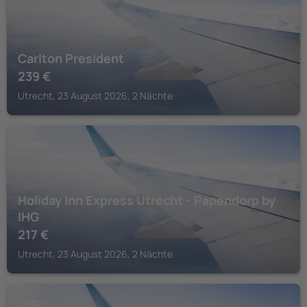
Carlton President
239
€
Utrecht, 23 August 2026, 2 Nächte
UTRECHT
Holiday Inn Express Utrecht - Papendorp by
IHG
217
€
Utrecht, 23 August 2026, 2 Nächte
UTRECHT