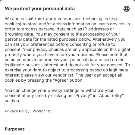
Sicher planen
Buchen ohne Sorgen mit einer kostenlosen
Stornierungsoption.
Mehr sparen
Attraktive Preise und Spezialangebote für eingeloggte
Benutzer.
Unterkünfte, die Sie mögen
Wählen Sie aus über 1,3 Millionen Unterkünften: Hotels,
Hütten, Apartments und andere.
Meist gesuchte Unterkünfte von eSky Nutzern
Unterkünfte in Portugal - Beliebte Städte
Unterkunft in Portimão
Unterkunft in Lissabon
Unterkunft in Lagos
Unterkunft in Funchal