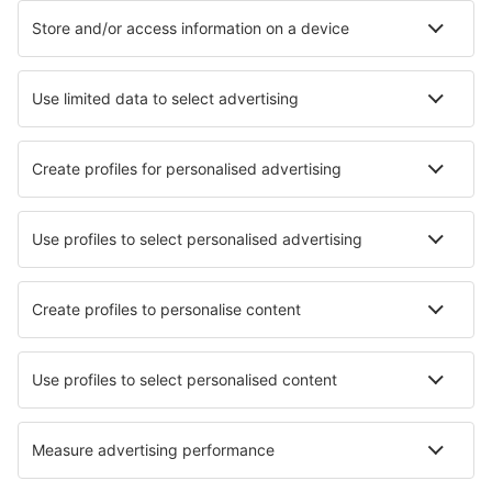
Unterkunft in Porto
Unterkunft in Marco de Canaveses
Unterkunft in Santa Cruz
Unterkunft in Alvor
Unterkunft in Nazaré
Unterkunft in Nordeste
Die besten Unterkünfte - Städte
Unterkunft in Snowshoe
Unterkunft in Geisenfeld
Unterkunft in Sarria de Ter
Unterkunft in Calatayud
Unterkunft in Smyrna
Unterkunft in Uhlstädt-Kirchhasel
Unterkunft in Malegno
Unterkunft Vamdrup
Unterkunft in Hafslo
Unterkunft in Phaya Yen
Die besten Unterkünfte - Regionen