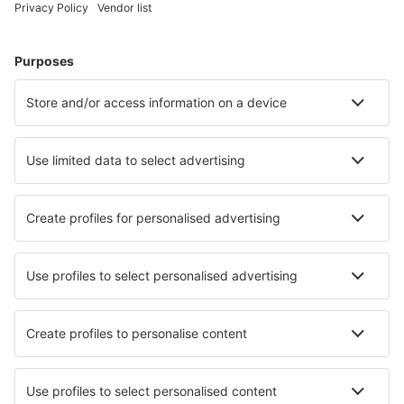
Unterkunft in Lagos
Unterkunft in Luz de Tavira
Unterkunft in Alijó
Unterkunft in Lajes Das Flores
Unterkunft in Terras de Bouro
Unterkunft in Arcos de Valdevez,
Die besten Unterkünfte - Städte
Unterkunft in Pleszew
Unterkunft in Lake City
Unterkunft in Wodzislaw Slaski
Unterkunft in Hettange-Grande
Unterkunft in Kannus
Unterkunft in Lido Azzurro
Unterkunft in Roccagorga
Unterkunft in Langemark-Poelkapelle
Unterkunft in Morval