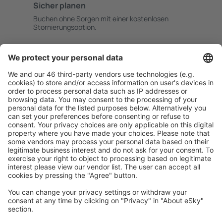
Sicher planen
Buchen ohne Sorgen mit einer kostenlosen
Stornierungsoption.
Mehr sparen
Attraktive Preise und Spezialangebote für eingeloggte
Benutzer.
Unterkünfte, die Sie mögen
Wählen Sie aus über 1,3 Millionen Unterkünften: Hotels,
Hütten, Apartments und andere.
Meist gesuchte Unterkünfte von eSky Nutzern
Unterkünfte in Portugal - Beliebte Städte
Unterkunft in Albufeira
Unterkunft in Portimão
Unterkunft in Porto
Unterkunft in Funchal