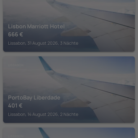
Lisbon Marriott Hotel
666
€
Lissabon, 31 August 2026, 3 Nächte
LISSABON
PortoBay Liberdade
401
€
Lissabon, 14 August 2026, 2 Nächte
LISSABON