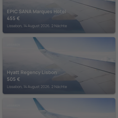
EPIC SANA Marques Hotel
455
€
Lissabon, 14 August 2026, 2 Nächte
LISSABON
Hyatt Regency Lisbon
505
€
Lissabon, 14 August 2026, 2 Nächte
LISSABON