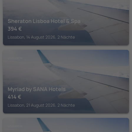
Sheraton Lisboa Hotel & Spa
394
€
Lissabon, 14 August 2026, 2 Nächte
LISSABON
Myriad by SANA Hotels
414
€
Lissabon, 21 August 2026, 2 Nächte
LISSABON