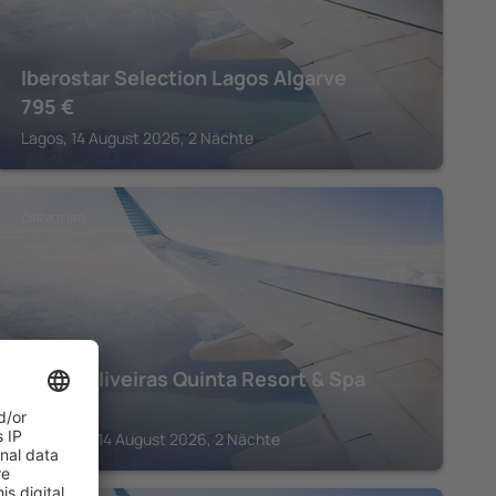
Iberostar Selection Lagos Algarve
795
€
Lagos, 14 August 2026, 2 Nächte
CARVOEIRO
Vale d'Oliveiras Quinta Resort & Spa
494
€
Carvoeiro, 14 August 2026, 2 Nächte