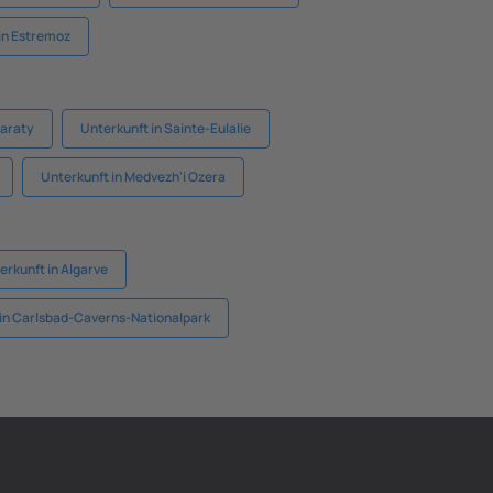
in Estremoz
Paraty
Unterkunft in Sainte-Eulalie
Unterkunft in Medvezh'i Ozera
erkunft in Algarve
 in Carlsbad-Caverns-Nationalpark