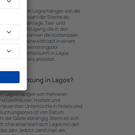
nterkünften in Lagos hängen von der
s und der Anzahl der Sterne ab.
Balkon, Klimaanlage, Tee- und
und Internetzugang, die in den
d. Besucher können die kostenlosen
t benutzen, eine Mahlzeit in einem
ein Hotel mit Swimmingpool
tzlich eine Unterkunft in Lagos
ghafentransfers anbietet.
e Übernachtung in Lagos?
 in Lagos hängen von mehreren
sind Gasthäuser, Hostels und
 teuersten Unterkünfte in Hotels und
Buchungspreis ist von Datum,
l der Gäste abhängig. Wenn es sich
 charakterisiert sich Lagos mit den
das Jahr, jedoch zahlt man am