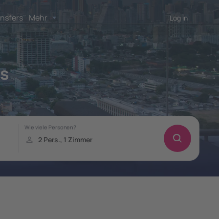
nsfers
Mehr
Log in
os