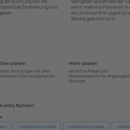
ng der Buchung von der
wenigsten außerhalb der Sa
 kostenlose Stornierung wird
wenn mehrere Personen in
geben.
die Unterkunft in Lagos für
Woche gebucht wird.
cher planen
Mehr sparen
chen ohne Sorgen mit einer
Attraktive Preise und
stenlosen Stornierungsoption.
Spezialangebote für eingeloggte
Benutzer.
n eSky Nutzern
te
eira
Unterkunft in Portimão
Unterkunft in Lissabon
Unterkun