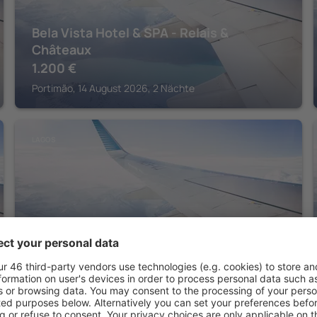
Bela Vista Hotel & SPA - Relais &
Châteaux
1.200
€
Portimão, 14 August 2026, 2 Nächte
LAGOS
Cascade Wellness Resort Lagos Algarve
by Domes
619
€
Lagos, 15 August 2026, 2 Nächte