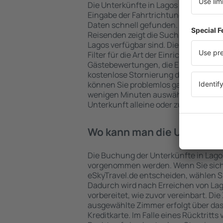
Die Unterkünfte in Lagos werden vo
Eingabe der Fahrtrichtung und der 
Daten schnell gefunden. Nach Auswa
Reisenden zeigt die Suchmaschine an
Lagos verfügbar sind. Die Auswahl de
Filter für die Art der Einrichtung und 
Gästebewertungen, die Entfernung 
kostenlose Stornierung der Buchung 
können Sie problemlos ganz einfach e
wenigen Minuten auswählen. Sie kön
Unterkunft alleine oder zusammen m
Wo kann man die Unterkünf
Die Buchung der Unterkünfte in Lago
vorgenommen werden. Wenn Sie sich
eSkyTravel.de entscheiden, wählen Si
Dadurch wird nach Erreichen von La
vorbereitet, wie zuvor vereinbart. Die
ausgewählte Zimmer erfolgt über da
Kreditkarte. Im Falle eines Rücktritts