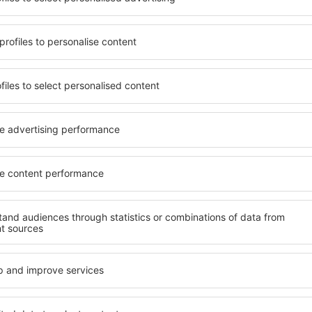
terschiedlichen
von vielen Objekten für Alle
umige und komfortabel
und Gruppen. Die Besucher 
len Annehmlichkeiten und
Pensionen übernachten, die
er, wo sie während einer
sich im Zentrum von Lagos 
n können. Die Unterkünfte
die Nähe zu Mietwagen, öffe
auch in der Nähe des
Geschäften, Service- und Fr
Stadtteilen oder Regionen
einer guten Erholung.
ne Unterkunft in Lagos in
Ihren weiteren Vorhaben.
Wenn Sie an Luxusunterkünft
breites Angebot für Sie. An
ft in Lagos gibt die
alles, was Sie während Ihre
rreichen des Ziels nach der
benötigen. Die Unterkunft i
inem Hotel, einer Wohnung
Einrichtungen für Behindert
ende suchen zu müssen.
für Reisende zusammen mit
Besuch von Lagos und Ihre
tmosphäre verlaufen.
fte in Lagos finden?
Welche Annehmlichke
Unterkünften in Lag