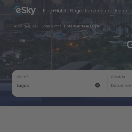
Flug+Hotel
Flüge
Kurzurlaub
Urlaub
eSkyTravel.de
/
unterkunft
/
Unterkünfte in Lagos
G