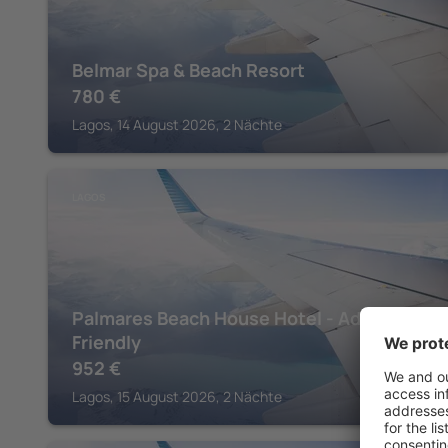
Belmar Spa & Beach Resort
780
€
Lagos, 14 August 2026, 2 Nächte
LAGOS
Palmares Beach House Hotel - Adults
Friendly
952
€
Lagos, 15 August 2026, 2 Nächte