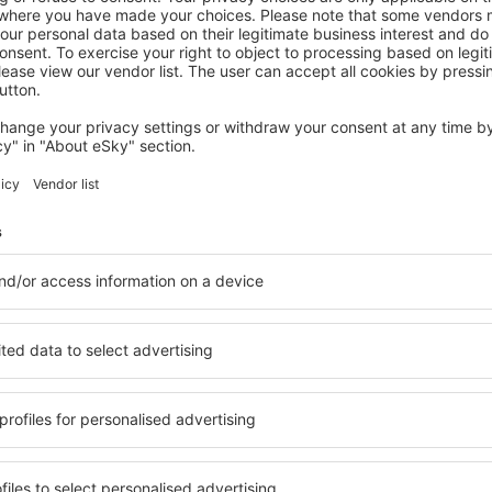
LAGOS
NH Lagos Algarve Resort
465
€
Lagos, 14 August 2026, 2 Nächte
Mehr Angebote prüfen in Lagos
Lagos – beste 
ie Unterkünfte für jede
Die Unterkünfte in Lagos 