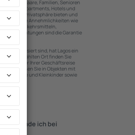
inreisende, Paare, Familien, Senioren
können in Apartments, Hotels und
 maximale Privatsphäre bieten und
befinden. Die Annehmlichkeiten wie
ntlichen Verkehrsmitteln,
eizeiteinrichtungen sind die Garantie
en interessiert sind, hat Lagos ein
 dem ausgewählten Ort finden Sie
s Urlaubs oder Ihrer Geschäftsreise
n Lagos buchen Sie in Objekten mit
e, Säuglinge und Kleinkinder sowie
 Haustieren.
iten finde ich bei
os?