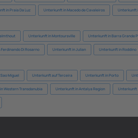
ft in Praia Da Luz
Unterkunft in Macedo de Cavaleiros
Unterkunft 
Kalmthout
Unterkunft in Montoursville
Unterkunft in Barra Grande 
n Ferdinando Di Rosarno
Unterkunft in Julian
Unterkunft in Roddino
 Sao Miguel
Unterkunft auf Terceira
Unterkunft in Porto
Unt
 in Western Transdanubia
Unterkunft in Antalya Region
Unterkunft