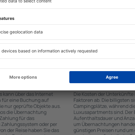
n der Suchmaschine nach
Check-In- und Check-Out-
Die Annehmlichkeiten bei U
hl der Anzahl der
Art des ausgewählten Objekt
, welche Unterkünfte in
Gäste nutzen Küchenzeile, 
r Unterkunft wird durch
Kaffeezubehör, Handtücher 
die Anzahl der Sterne, die
Unterkünften verfügbar sin
zum Zentrum und die
Parkplätze an der Unterkunf
erleichtert. Dadurch
Restaurant bestellen oder 
ine Unterkunft in Lagos in
auswählen. Sie können zusä
nen je nach Bedarf eine
buchen, die den Gästen Flu
it dem Flug buchen.
te in Lagos buchen?
Wie viel kostet ein
s kann über das Internet
Die Kosten der Unterkünfte
 für eine Buchung auf
Faktoren ab. Die billigsten 
e nur geprüfte Objekte aus.
Campingplätze, während die
gos die Übernachtung
Luxusapartments sind. Der 
 Zahlung für das
Aufenthaltsdauer und Anzah
s Zahlungssystem oder per
um Übernachtungen handelt,
 von der Reise haben Sie das
günstigen Preisen rund um 