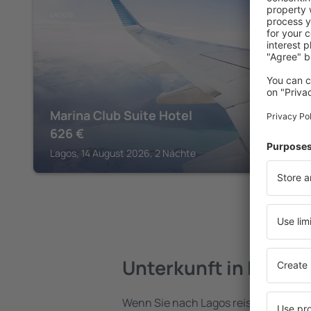
LAGOS
Marina Club Suite Hotel
626
€
Lagos, 14 August 2026, 2 Nächte
Unterkunft in Lagos
Wenn Sie nach Lagos reisen, finden S