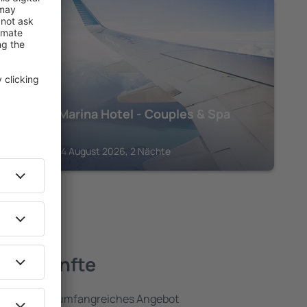
PORTIMÃO
Jupiter Marina Hotel - Couples & Spa
498
€
Portimão, 14 August 2026, 2 Nächte
Unterkünfte
umfassen ein umfangreiches Angebot