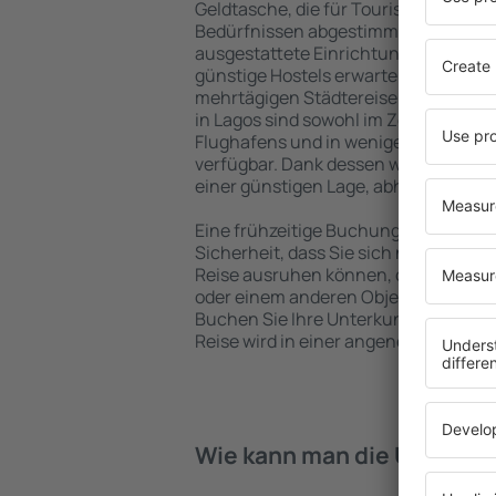
Geldtasche, die für Touristen mit un
Bedürfnissen abgestimmt sind. Gerä
ausgestattete Einrichtungen mit vie
günstige Hostels erwarten die Besuch
mehrtägigen Städtereise übernachte
in Lagos sind sowohl im Zentrum als 
Flughafens und in weniger beliebten 
verfügbar. Dank dessen wählen Sie ei
einer günstigen Lage, abhängig von 
Eine frühzeitige Buchung der Unterkun
Sicherheit, dass Sie sich nach dem E
Reise ausruhen können, ohne nach e
oder einem anderen Objekt für Reis
Buchen Sie Ihre Unterkunft vor dem 
Reise wird in einer angenehmeren A
Wie kann man die Unterkün