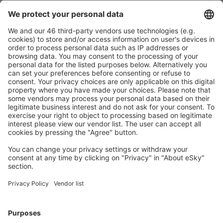
Sicher planen
Buchen ohne Sorgen mit einer kostenlosen
Stornierungsoption.
Mehr sparen
Attraktive Preise und Spezialangebote für eingeloggte
Benutzer.
Unterkünfte, die Sie mögen
Wählen Sie aus über 1,3 Millionen Unterkünften: Hotels,
Hütten, Apartments und andere.
Meist gesuchte Unterkünfte von eSky Nutzern
Unterkünfte in Portugal - Beliebte Städte
Unterkunft in Portimão
Unterkunft in Albufeira
Unterkunft in Porto
Unterkunft in Lissabon