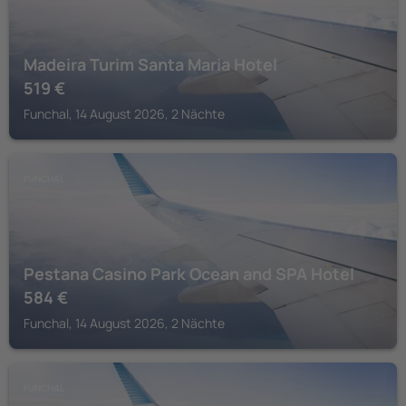
Madeira Turim Santa Maria Hotel
519
€
Funchal, 14 August 2026, 2 Nächte
FUNCHAL
Pestana Casino Park Ocean and SPA Hotel
584
€
Funchal, 14 August 2026, 2 Nächte
FUNCHAL