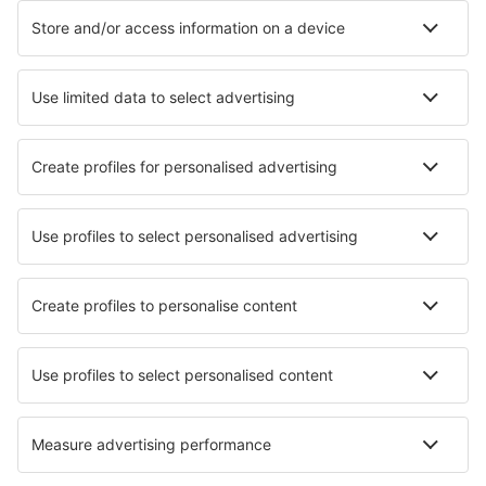
Unterkunft in Lagos
Unterkunft in Amarante
Unterkunft in Moncarapacho
Unterkunft in Lajes Das Flores
Unterkunft in Oliveira do Hospital
Unterkunft in Aljezur
Die besten Unterkünfte - Städte
Unterkunft in Melide
Unterkunft in Flatdal
Unterkunft in Cogliate
Unterkunft in Forest Hill
Unterkunft in Walldorf
Unterkunft in Betanzos
Unterkunft in Chipping Campden
Unterkunft in Uhrinovice
Unterkunft Ano Vlasia
Unterkunft in Guardalavaca
Die besten Unterkünfte - Regionen