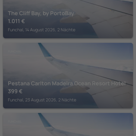
The Cliff Bay, by PortoBay
1.011
€
Funchal, 14 August 2026, 2 Nächte
FUNCHAL
Pestana Carlton Madeira Ocean Resort Hotel
399
€
Funchal, 23 August 2026, 2 Nächte
FUNCHAL