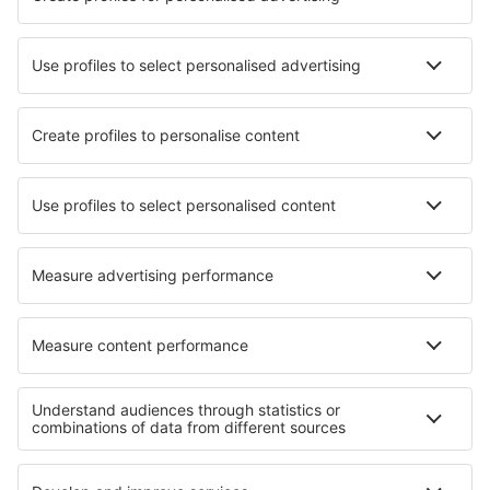
Hotels in San Lucido
Hotels in Solesmes
Hotels in Vallanes
Hotels in Saint-Honoré-les-Bains
Hotels in Vuostimo
Hotels in 23 August
Hotels in Nipissing Beach
Hotels in Minden
Hotels Taicheng
Hotels in Celledizzo
Die besten Hotels - Regionen
Hotels in Monterey Bay
Hotels in Monument Valley
Hotels in den Great Smoky Mountains
Hotels in Lassen-Volcanic-Nationalpark
Hotels im Arches-Nationalpark
Hotels in Veracruz
Hotels in Paphos Region
Hotels auf Peloponnes