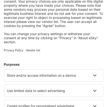
Wählen Sie aus über 1,3 Millionen Unterkünften: Hotels,
Hütten, Apartments und andere.
Meist gesuchte Hotels von eSky-Nutzern
Hotels in USA - Beliebte Städte
Hotels in Kissimmee
Hotels in Davenport
Hotels in Sevierville
Hotels in Myrtle Beach
Hotels in Panama City Beach
Hotels in Dillon
Hotels in Englewood
Hotels in Boone
Hotels in Raleigh
Hotels in Bethany Beach
Die besten Hotels - Städte