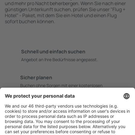
und mehr pro Nacht beherbergen. Wenn Sie nach einer
günstigen Unterkunft suchen, prüfen Sie unser "Flug +
Hotel" - Paket, mit dem Sie ein Hotel und einen Flug
sofort buchen können.
Schnell und einfach suchen
Angebot an Ihre Bedürfnisse angepasst.
Sicher planen
Buchen ohne Sorgen mit einer kostenlosen
Stornierungsoption.
Mehr sparen
Attraktive Preise und Spezialangebote für eingeloggte
Benutzer.
Unterkünfte, die Sie mögen