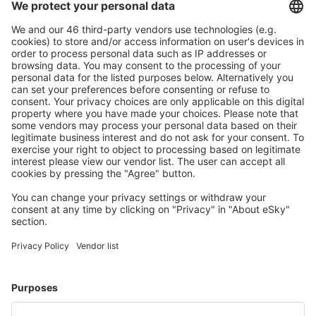
Mehr sparen
Attraktive Preise und Spezialangebote für eingeloggte
Benutzer.
Unterkünfte, die Sie mögen
Wählen Sie aus über 1,3 Millionen Unterkünften: Hotels,
Hütten, Apartments und andere.
Meist gesuchte Unterkünfte von eSky Nutzern
Unterkünfte in Chile - Beliebte Städte
Unterkunft in Viña del Mar
Unterkunft in Villarrica
Unterkunft in Pucón
Unterkunft in La Serena
Unterkunft in Santiago de Chile
Unterkunft in Punta Arenas