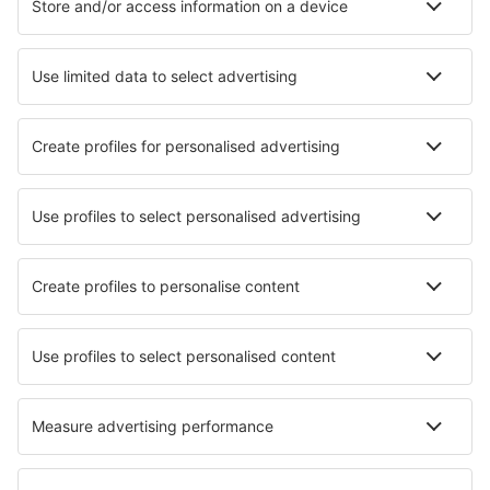
Unterkunft Futrono
Unterkunft Vichuquen
Unterkunft in Marchihue
Unterkunft Codpa
Die besten Unterkünfte - Städte
Unterkunft in Cala d´Or
Unterkunft in Chambornay-lès-Pin
Unterkunft Dallas
Unterkunft in Ginestra
Unterkunft in Holbeach
Unterkunft in Badia
Unterkunft in Oostvoorne
Unterkunft in Aracê
Unterkunft in New Hampton
Unterkunft in Sarre
Die besten Unterkünfte - Regionen
Unterkunft in Los Rios
Unterkunft in Atacama-Wüste