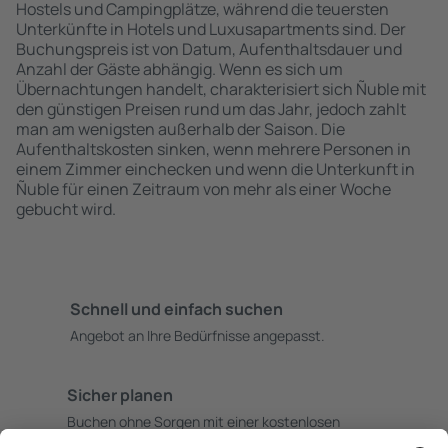
Hostels und Campingplätze, während die teuersten
Unterkünfte in Hotels und Luxusapartments sind. Der
Buchungspreis ist von Datum, Aufenthaltsdauer und
Anzahl der Gäste abhängig. Wenn es sich um
Übernachtungen handelt, charakterisiert sich Ñuble mit
den günstigen Preisen rund um das Jahr, jedoch zahlt
man am wenigsten außerhalb der Saison. Die
Aufenthaltskosten sinken, wenn mehrere Personen in
einem Zimmer einchecken und wenn die Unterkunft in
Ñuble für einen Zeitraum von mehr als einer Woche
gebucht wird.
Schnell und einfach suchen
Angebot an Ihre Bedürfnisse angepasst.
Sicher planen
Buchen ohne Sorgen mit einer kostenlosen
Stornierungsoption.