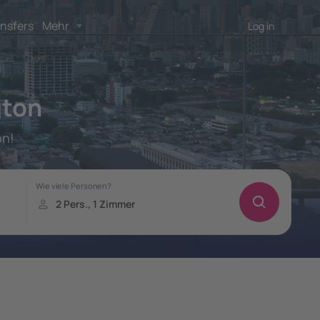
nsfers
Mehr
Log in
gton
on!