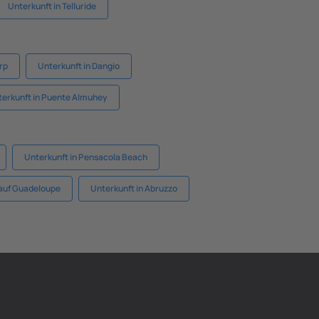
Unterkunft in Telluride
rp
Unterkunft in Dangio
terkunft in Puente Almuhey
Unterkunft in Pensacola Beach
auf Guadeloupe
Unterkunft in Abruzzo