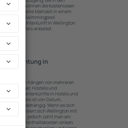
und Internetzugang, die in den
d. Besucher können die kostenlosen
t benutzen, eine Mahlzeit in einem
ein Hotel mit Swimmingpool
zlich eine Unterkunft in Wellington
ghafentransfers anbietet.
e Übernachtung in
 in Wellington hängen von mehreren
sind Gasthäuser, Hostels und
 teuersten Unterkünfte in Hotels und
Buchungspreis ist von Datum,
l der Gäste abhängig. Wenn es sich
 charakterisiert sich Wellington mit
 um das Jahr, jedoch zahlt man am
ison. Die Aufenthaltskosten sinken,