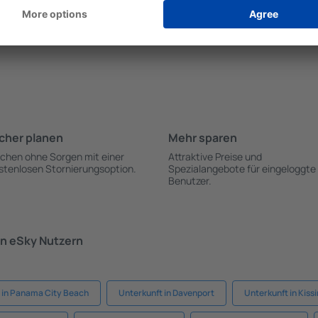
r die kostenlose Stornierung
wenn mehrere Personen in
 angegeben.
die Unterkunft in Wellingto
einer Woche gebucht wird.
cher planen
Mehr sparen
chen ohne Sorgen mit einer
Attraktive Preise und
stenlosen Stornierungsoption.
Spezialangebote für eingeloggte
Benutzer.
n eSky Nutzern
 in Panama City Beach
Unterkunft in Davenport
Unterkunft in Kis