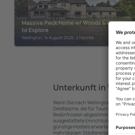
Massive Peck Home w/ Woods & Creek
to Explore
Wellington, 14 August 2026, 2 Nächte
Unterkunft in Wellin
Wenn Sie nach Wellington reisen, fin
Geldtasche, die für Touristen mit un
Bedürfnissen abgestimmt sind. Gerä
ausgestattete Einrichtungen mit vie
günstige Hostels erwarten die Besuch
mehrtägigen Städtereise übernachte