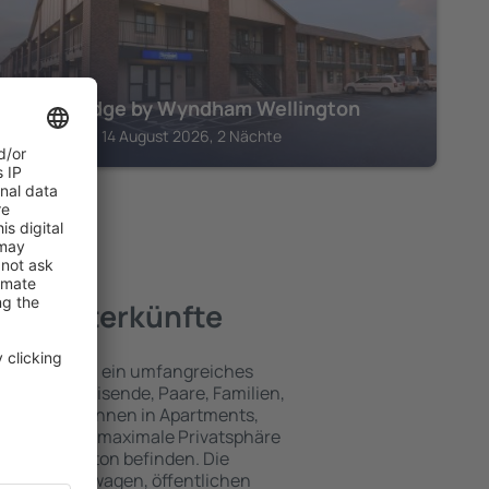
Travelodge by Wyndham Wellington
Wellington, 14 August 2026, 2 Nächte
ste Unterkünfte
ton umfassen ein umfangreiches
für Alleinreisende, Paare, Familien,
 Besucher können in Apartments,
achten, die maximale Privatsphäre
von Wellington befinden. Die
ähe zu Mietwagen, öffentlichen