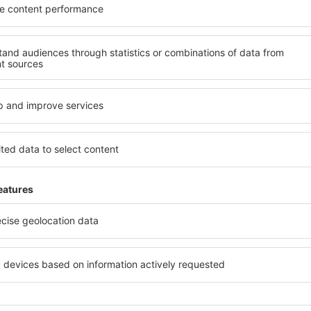
, welche Unterkünfte in
Kaffeezubehör, Handtücher 
hl der Unterkunft wird
Unterkünften verfügbar sin
ng und die Anzahl der Sterne,
Parkplätze an der Unterkunf
ng zum Zentrum und die
Restaurant bestellen oder 
erleichtert. Dadurch
auswählen. Sie können zusät
eine Unterkunft in
buchen, die den Gästen Flu
hlen. Sie können je nach
 zusammen mit dem Flug
te in Wellington
Wie viel kostet ein
Wellington?
ington kann über das
Die Kosten der Unterkünfte
Sie sich für eine Buchung
Faktoren ab. Die billigsten 
n Sie nur geprüfte Objekte
Campingplätze, während die
 Wellington die
Luxusapartments sind. Der 
vereinbart. Die Zahlung für
Aufenthaltsdauer und Anzah
r das Zahlungssystem oder
um Übernachtungen handelt,
itts von der Reise haben Sie
den günstigen Preisen rund
ierung der Buchung von der
wenigsten außerhalb der Sa