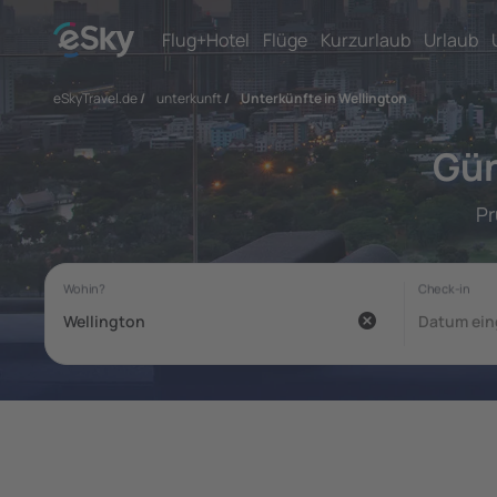
Flug+Hotel
Flüge
Kurzurlaub
Urlaub
eSkyTravel.de
/
unterkunft
/
Unterkünfte in Wellington
Gün
Pr