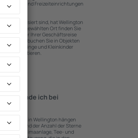
, Service- und Freizeiteinrichtungen
en Erholung.
en interessiert sind, hat Wellington
. An dem ausgewählten Ort finden Sie
s Urlaubs oder Ihrer Geschäftsreise
n Wellington buchen Sie in Objekten
derte, Säuglinge und Kleinkinder
en mit Haustieren.
iten finde ich bei
lington?
nterkünften in Wellington hängen
n Objekts und der Anzahl der Sterne
e, Balkon, Klimaanlage, Tee- und