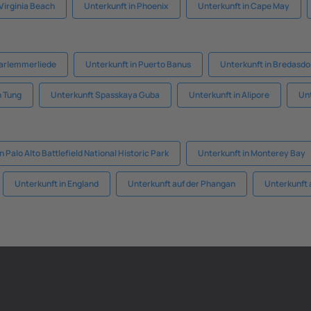
 Virginia Beach
Unterkunft in Phoenix
Unterkunft in Cape May
aarlemmerliede
Unterkunft in Puerto Banus
Unterkunft in Bredasdo
n Tung
Unterkunft Spasskaya Guba
Unterkunft in Alipore
Un
n Palo Alto Battlefield National Historic Park
Unterkunft in Monterey Bay
Unterkunft in England
Unterkunft auf der Phangan
Unterkunft 