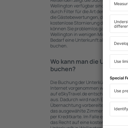
Reisenden zeigt die Suchmaschine an
Wellington verfügbar sind. Die Auswa
durch Filter für die Art der Einrichtu
die Gästebewertungen, die Entfernu
kostenlose Stornierung der Buchung 
können Sie problemlos ganz einfach 
Wellington in wenigen Minuten auswä
Bedarf eine Unterkunft alleine oder
buchen.
Wo kann man die Unterkünf
buchen?
Die Buchung der Unterkünfte in Well
Internet vorgenommen werden. Wenn 
auf eSkyTravel.de entscheiden, wähle
aus. Dadurch wird nach Erreichen von
Übernachtung vorbereitet, wie zuvor 
das ausgewählte Zimmer erfolgt übe
per Kreditkarte. Im Falle eines Rücktr
das Recht auf eine kostenlose Storn