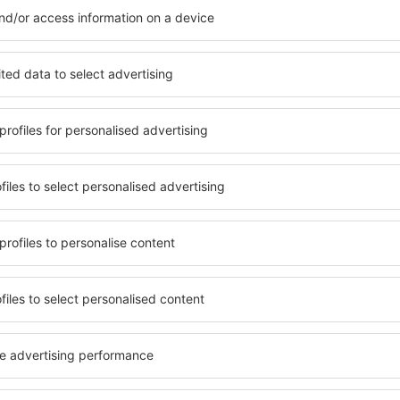
 als auch in der Nähe des
Verkehrsmitteln, Geschäften
Stadtteilen oder Regionen
sind die Garantie einer gut
ne Unterkunft in Wellington
n Ihren weiteren Vorhaben.
Wenn Sie an Luxusunterkünft
ein breites Angebot für Sie
ft in Wellington gibt die
alles, was Sie während Ihre
rreichen des Ziels nach der
benötigen. Die Unterkunft i
inem Hotel, einer Wohnung
mit Einrichtungen für Behin
ende suchen zu müssen.
sowie für Reisende zusamm
Besuch von Wellington und
en Atmosphäre verlaufen.
fte in Wellington
Welche Annehmlichke
Unterkünften in Wel
en von der Suchmaschine
Die Annehmlichkeiten bei U
 der Check-In- und Check-
von der Art des ausgewählte
uswahl der Anzahl der
ab. Gäste nutzen Küchenzeil