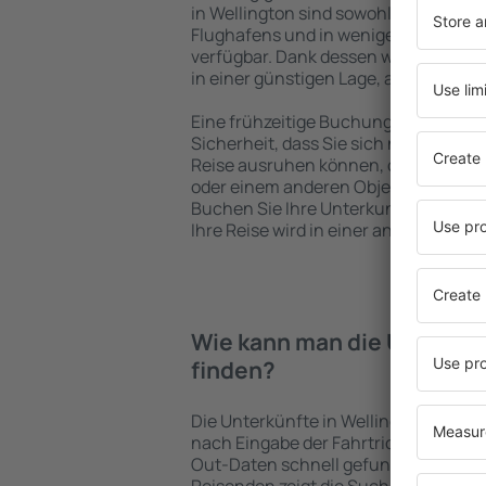
in Wellington sind sowohl im Zentrum
Flughafens und in weniger beliebten 
verfügbar. Dank dessen wählen Sie ei
in einer günstigen Lage, abhängig vo
Eine frühzeitige Buchung der Unterkun
Sicherheit, dass Sie sich nach dem E
Reise ausruhen können, ohne nach e
oder einem anderen Objekt für Reis
Buchen Sie Ihre Unterkunft vor dem 
Ihre Reise wird in einer angenehmer
Wie kann man die Unterkün
finden?
Die Unterkünfte in Wellington werd
nach Eingabe der Fahrtrichtung und
Out-Daten schnell gefunden. Nach A