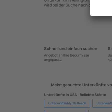
Unterkunft in Wellington. Die Frist fü
wird bei der Suche nach dem Objekt
Schnell und einfach suchen
Si
Angebot an Ihre Bedürfnisse
Bu
angepasst.
ko
Meist gesuchte Unterkünfte vo
Unterkünfte in USA - Beliebte Städte
Unterkunft in Myrtle Beach
Unterkunft