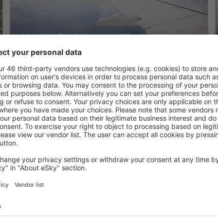
Massive Peck Home w/ Woods & Creek
to Explore
Wellington, 14 August 2026, 2 Nächte
Mehr Angebote prüfen in Wellington
gton
Wellington – be
den Sie Unterkünfte für jede
Die Unterkünfte in Welling
terschiedlichen
Angebot von vielen Objekten 
umige und komfortabel
Senioren und Gruppen. Die
len Annehmlichkeiten und
Hotels und Pensionen übern
er, wo sie während einer
bieten und sich im Zentrum 
n können. Die Unterkünfte
Annehmlichkeiten wie die N