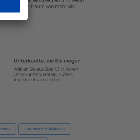
 einem Zimmer einchecken und wenn
n für einen Zeitraum von mehr als
Unterkünfte, die Sie mögen
Wählen Sie aus über 1,3 Millionen
Unterkünften: Hotels, Hütten,
Apartments und andere.
simmee
Unterkunft in Sevierville