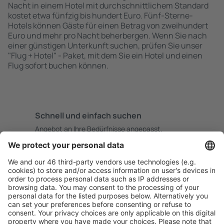
Nacht in einem Hotel mit durchschnittlichem Standard
kostet etwa fünfzig bis hundert Euro. Fünf-Sterne-
Hotels können Gäste für einen Betrag von zweihundert
Euro und mehr pro Nacht beherbergen. Wenn Sie nach
einer günstigen Unterkunft suchen, prüfen Sie unser
"Flug + Hotel" - Paket, mit dem Sie ein Hotel und einen
Flug sofort buchen können.
Schnell und einfach suchen
Angebot an Ihre Bedürfnisse angepasst.
Sicher planen
Buchen ohne Sorgen mit einer kostenlosen
Stornierungsoption.
Mehr sparen
Attraktive Preise und Spezialangebote für eingeloggte