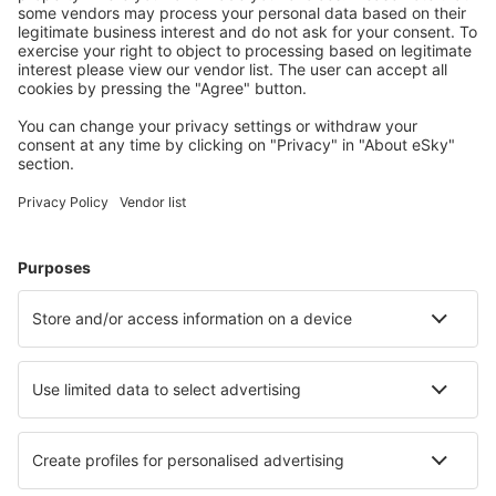
Benutzer.
Unterkünfte, die Sie mögen
Wählen Sie aus über 1,3 Millionen Unterkünften: Hotels,
Hütten, Apartments und andere.
Meist gesuchte Hotels von eSky-Nutzern
Hotels in USA - Beliebte Städte
Hotels in Myrtle Beach
Hotels in Sevierville
Hotels in Panama City Beach
Hotels in Davenport
Hotels in Kissimmee
Hotels in Estes Park
Hotels in Sunriver
Hotels in Lely Resort
Hotels in Huntington Beach
Hotels in Dillon