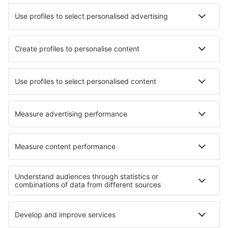
Die besten Hotels - Städte
Hotels in Oberlichtenau
Hotels in Schönbeck
Hotels in Berrima
Hotels in Capitólio
Hotels in Campbellton
Hotels in Hentiesbaai
Hotels in Janeiro de Cima
Hotels in Saint-Côme-de-Fresné
Hotels in Berry-Bouy
Hotels in Vielank
Die besten Hotels - Regionen
Hotels in Telluride
Hotels auf Maui
Hotels in Pikes Peak
Hotels in Nevada
Hotels in Lake Nacimiento
Hotels in Colca Canyon
Hotels in Southern Hungarian Plains