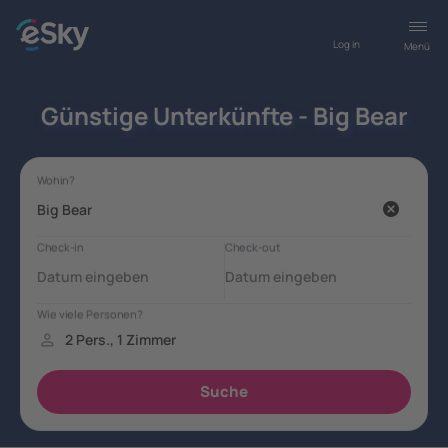
Log in
Menü
Günstige Unterkünfte - Big Bear