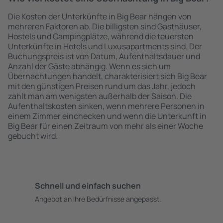
Die Kosten der Unterkünfte in Big Bear hängen von
mehreren Faktoren ab. Die billigsten sind Gasthäuser,
Hostels und Campingplätze, während die teuersten
Unterkünfte in Hotels und Luxusapartments sind. Der
Buchungspreis ist von Datum, Aufenthaltsdauer und
Anzahl der Gäste abhängig. Wenn es sich um
Übernachtungen handelt, charakterisiert sich Big Bear
mit den günstigen Preisen rund um das Jahr, jedoch
zahlt man am wenigsten außerhalb der Saison. Die
Aufenthaltskosten sinken, wenn mehrere Personen in
einem Zimmer einchecken und wenn die Unterkunft in
Big Bear für einen Zeitraum von mehr als einer Woche
gebucht wird.
Schnell und einfach suchen
Angebot an Ihre Bedürfnisse angepasst.