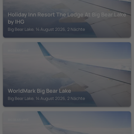
Holiday Inn Resort The Lodge At Big Bear Lake
by IHG
Big Bear Lake, 14 August 2026, 2 Nächte
BIG BEAR LAKE
WorldMark Big Bear Lake
Big Bear Lake, 14 August 2026, 2 Nächte
BIG BEAR LAKE