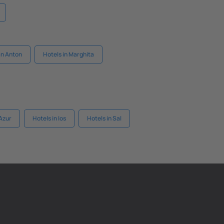
an Anton
Hotels in Marghita
’Azur
Hotels in Ios
Hotels in Sal