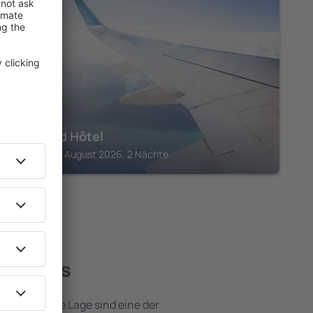
SOUILLAC
Le Grand Hôtel
Souillac, 14 August 2026, 2 Nächte
e Hotels
e attraktive Lage sind eine der