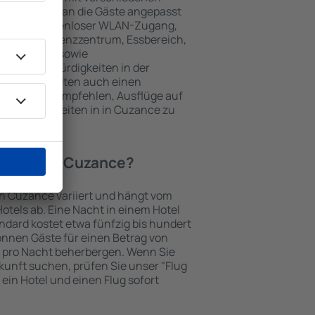
keiten, die an die Gäste angepasst
 gehören kostenloser WLAN-Zugang,
mmer, Konferenzzentrum, Essbereich,
 Parkplätze sowie
er Sehenswürdigkeiten in der
chtungen bieten auch einen
en an oder empfehlen, Ausflüge auf
enswürdigkeiten in in Cuzance zu
Hotel in in Cuzance?
 in Cuzance variiert und hängt vom
otels ab. Eine Nacht in einem Hotel
dard kostet etwa fünfzig bis hundert
önnen Gäste für einen Betrag von
 pro Nacht beherbergen. Wenn Sie
kunft suchen, prüfen Sie unser "Flug
e ein Hotel und einen Flug sofort