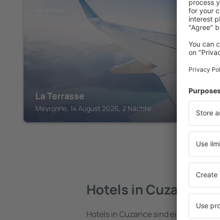
MEYRONNE
La Terrasse
Meyronne, 14 August 2026, 2 Nächte
Hotels in Cuzance
Hotels in Cuzance sind eine vielfältig