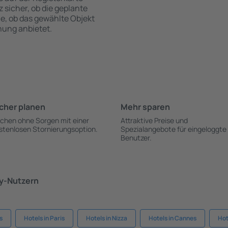
z sicher, ob die geplante
ie, ob das gewählte Objekt
hung anbietet.
cher planen
Mehr sparen
chen ohne Sorgen mit einer
Attraktive Preise und
stenlosen Stornierungsoption.
Spezialangebote für eingeloggte
Benutzer.
ky-Nutzern
s
Hotels in Paris
Hotels in Nizza
Hotels in Cannes
Hot