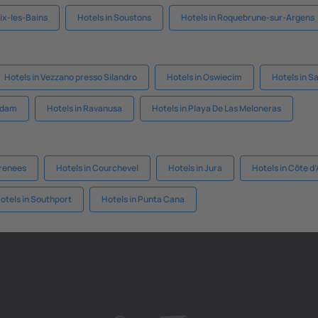
Aix-les-Bains
Hotels in Soustons
Hotels in Roquebrune-sur-Argens
Hotels in Vezzano presso Silandro
Hotels in Oswiecim
Hotels in S
ndam
Hotels in Ravanusa
Hotels in Playa De Las Meloneras
yrenees
Hotels in Courchevel
Hotels in Jura
Hotels in Côte d
otels in Southport
Hotels in Punta Cana