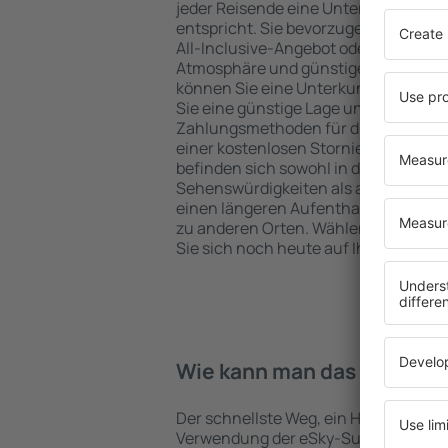
jeder Reisende eine Unterkunft finde
entspricht. Sie bevorzugen ein Hote
All-Inclusive-Angebot oder wählen Hot
Atmosphäre und günstige Unterkünft
können Sie eine Unterkunft für jede
Sie eine günstige Lage und den Stand
Zahlungsmethoden für die Unterkunft
einer kostenlosen Stornierung der B
befinden sich sowohl in der Nähe der
Sehenswürdigkeiten als auch abseits 
einen längeren Aufenthalt und als A
zu anderen Orten. Wählen Sie ein Hot
Sie sich noch heute auf Ihre Reise od
Wie kann man das Hotel in 
Der schnellste Weg, ein Hotel in Cuzan
Verwendung der eSky-Suchmaschine 