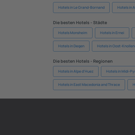
Hotels in Le Grand-Bornand
Hotels in 
Die besten Hotels - Städte
Hotels Monsheim
Hotels in Ernei
Hotels in Deqen
Hotels in Oost-Knolle
Die besten Hotels - Regionen
Hotels in Alpe d'Huez
Hotels in Midi-P
Hotels in East Macedonia and Thrace
H