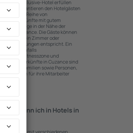
e ein All-Inclusive-Hotel erfüllen
 Cuzance garantieren den Hotelgästen
ce und eine Reihe von
tige Unterkünfte mit gutem
zeichnete Lage in der Nähe der
eiten in Cuzance. Die Gäste können
 nutzen und ein Zimmer oder
hren Erwartungen entspricht. Ein
mfasst ebenfalls
 SPA oder Fitnesszone und
e besten Unterkünfte in Cuzance sind
für Paare, Familien sowie Personen,
r Schulungen für ihre Mitarbeiter
iten kann ich in Hotels in
Einrichtungen mit verschiedenen