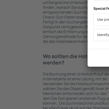
umfangreiche Unterkunftsbasis garan
finden, wonach Sie suchen. Geben Sie
entsprechenden Suchfelder ein, wähl
Check-Out-Daten sowie die Anzahl d
Fertig! In den Suchergebnissen wer
Zeitpunkt verfügbaren Objekte angez
einfach die Entfernung des Hotels v
Zahlungsmethode für die Unterkunft 
die das Hotel bekommen hat, überprü
Wo sollten die Hotels in i
werden?
Die Buchung einer Unterkunft auf de
Internetseite ist eine Lösung, mit der
Verwenden Sie die Hotelsuchmaschin
wählen Sie das Objekt gemäß Ihrer A
Menschen entscheiden sich für das "F
dem Sie Zeit sparen und einen Flug u
können.. Die Suchmaschine und Buc
bei eSkyTravel.de ist auf der Startsei