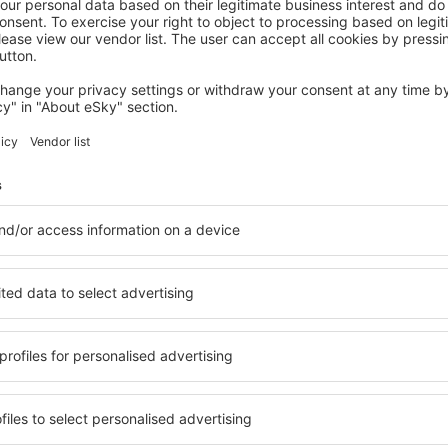
SOUILLAC
Le Patio De La Dordogne
Souillac, 14 August 2026, 2 Nächte
Mehr Hotels ansehen in Cuzance
Cuzance – best
e Unterkunftsbasis, in der
Umfassender Service und ein