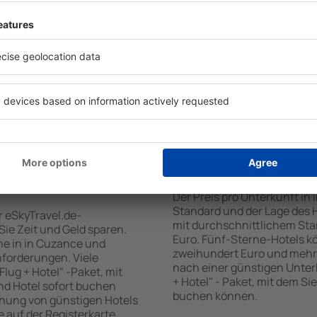
tiert, dass Sie gerade das
Standards sowie Annehmlich
 den Reiseort in die
sind . Zu den beliebtesten
en Sie die Check-In- und
SPA-Zone, Bar / Safe im Zi
er Gäste und Zimmer aus.
Kinderspielecke, kostenlose
den die zum angegebenen
Informationsbroschüren üb
eigt. Sie können ganz
Umgebung. Einige der Einri
om Zentrum, die
Transport vom/zum Flughaf
oder die Anzahl der Sterne,
den Spuren der größten Seh
fen.
unternehmen.
n Cuzance gebucht
Wie viel kostet ein 
Der Preis pro Unterkunft in
Standard und der Lage des H
r eSkyTravel.de-
mit durchschnittlichem Stan
 Sie Zeit und Geld sparen.
Euro. Fünf-Sterne-Hotels k
e in in Cuzance und
zweihundert Euro und mehr
nforderungen. Viele
nach einer günstigen Unter
lug + Hotel" -Paket, mit
+ Hotel" - Paket, mit dem Si
nd Hotel sofort buchen
buchen können.
hung von günstigen Hotels
te auf der Registerkarte