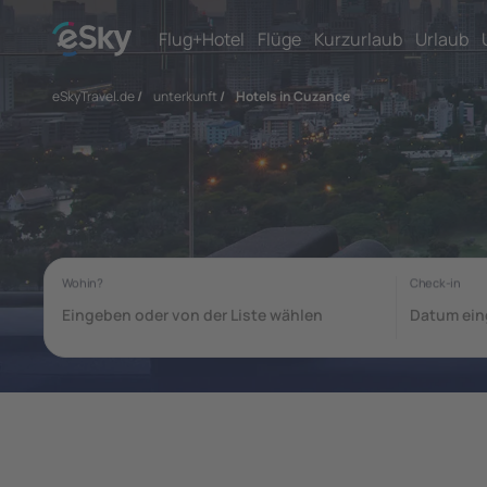
Flug+Hotel
Flüge
Kurzurlaub
Urlaub
eSkyTravel.de
/
unterkunft
/
Hotels in Cuzance