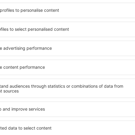
t, die seinen Erwartungen
wichtigsten Bedingungen, di
l mit hohem Standard und
muss. Die besten Hotels in
els aus, die eine intime
einen hervorragenden Servi
e garantieren? in Cuzance
Annehmlichkeiten. Hochwer
 Geldtasche buchen! Wählen
Standard bieten eine ausge
ard des Hotels sowie die
wichtigsten Sehenswürdigk
 aus und die Möglichkeit
die kostenlosen Parkplätze
uchung. Hotels in Cuzance
Apartment auswählen, das i
 beliebtesten
Hotel mit hohem Standard u
der Masse. Perfekt für
abwechslungsreiches Menü,
usgangspunkt für Ausflüge
Attraktionen für Kinder. Di
el für sich aus und bereiten
eine hervorragende Lösung 
er Geschäftsreise vor!
die geschäftlich reisen ode
organisieren möchten.
in Cuzance finden?
Welche Annehmlichke
in Cuzance finden?
ce zu finden, ist die
für Unterkünfte. Eine
Hotels in in Cuzance sind 