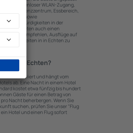
 gehören kostenloser WLAN-Zugang,
mmer, Konferenzzentrum, Essbereich,
 Parkplätze sowie
er Sehenswürdigkeiten in der
chtungen bieten auch einen
en an oder empfehlen, Ausflüge auf
enswürdigkeiten in in Echten zu
otel in in Echten?
in Echten variiert und hängt vom
otels ab. Eine Nacht in einem Hotel
dard kostet etwa fünfzig bis hundert
önnen Gäste für einen Betrag von
 pro Nacht beherbergen. Wenn Sie
kunft suchen, prüfen Sie unser "Flug
e ein Hotel und einen Flug sofort