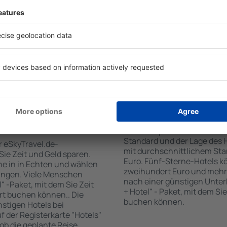
 den Reiseort in die
sind . Zu den beliebtesten
en Sie die Check-In- und
SPA-Zone, Bar / Safe im Zi
er Gäste und Zimmer aus.
Kinderspielecke, kostenlose
den die zum angegebenen
Informationsbroschüren üb
eigt. Sie können ganz
Umgebung. Einige der Einri
om Zentrum, die
Transport vom/zum Flughaf
oder die Anzahl der Sterne,
den Spuren der größten Seh
fen.
unternehmen.
 Echten gebucht
Wie viel kostet ein H
Der Preis pro Unterkunft in 
Standard und der Lage des H
r eSkyTravel.de-
mit durchschnittlichem Stan
 Sie Zeit und Geld sparen.
Euro. Fünf-Sterne-Hotels k
e in in Echten und wählen
zweihundert Euro und mehr
ungen. Viele Menschen
nach einer günstigen Unter
" -Paket, mit dem Sie Zeit
+ Hotel" - Paket, mit dem Si
rt buchen können.. Die
buchen können.
tigen Hotels bei
uf der Registerkarte "Hotels"
 ob die geplante Reise