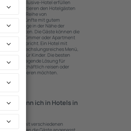
e ein All-Inclusive-Hotel erfüllen
 Echten garantieren den Hotelgästen
ce und eine Reihe von
tige Unterkünfte mit gutem
zeichnete Lage in der Nähe der
iten in Echten. Die Gäste können die
zen und ein Zimmer oder Apartment
ungen entspricht. Ein Hotel mit
enfalls abwechslungsreiches Menü,
traktionen für Kinder. Die besten
 eine hervorragende Lösung für
nen, die geschäftlich reisen oder
eiter organisieren möchten.
iten kann ich in Hotels in
nrichtungen mit verschiedenen
keiten, die an die Gäste angepasst