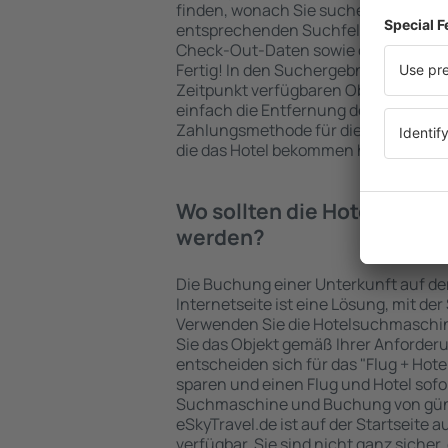
finden, wonach Sie suchen. Geben Sie
entsprechenden Suchfelder ein, wähl
Check-Out-Daten sowie die Anzahl d
Fertig! In den Suchergebnissen wer
Zeitpunkt verfügbaren Objekte angez
einfach die Entfernung des Hotels v
Zahlungsmethode für die Unterkunft 
die das Hotel bekommen hat, überprü
Wo sollten die Hotels in in
werden?
Die Buchung einer Unterkunft auf de
Internetseite ist eine Lösung, mit der
Verwenden Sie die Hotelsuchmaschin
Sie das Objekt gemäß Ihrer Anforder
entscheiden sich für das "Flug + Hotel
sparen und einen Flug und Hotel sofo
Suchmaschine und Buchung von güns
eSkyTravel.de ist auf der Startseite a
verfügbar. Sie sind nicht ganz sicher,