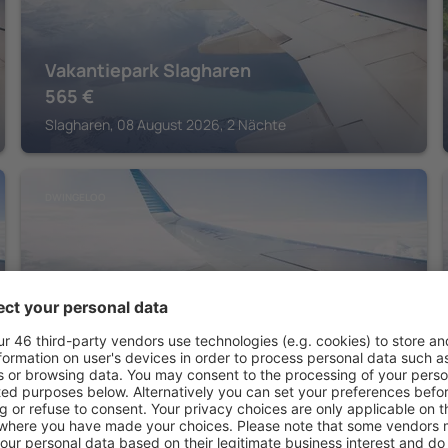
Vakantiepark Slagharen
565
€
Slagharen, 08 August 2026, 2 Nächte
DWINGELOO
Fletcher Landhotel De Borken
Dwingeloo, 07 August 2026, 2 Nächte