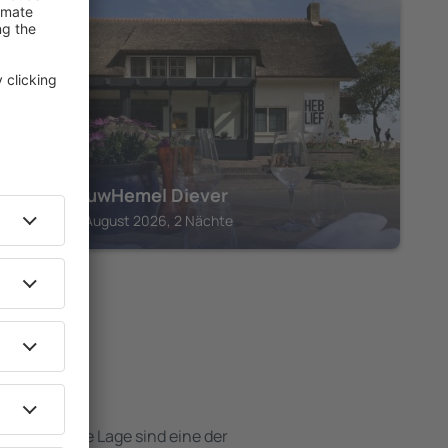
DIEVER
Villa BlauwHemel Diever
Diever, 07 August 2026, 2 Nächte
Hotels
e attraktive Lage sind eine der