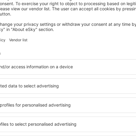
ZUIDWOLDE
Hotel Ter Linde
Zuidwolde, 07 August 2026, 2 Nächte
Mehr Hotels ansehen in Echten
Echten – beste 
 Unterkunftsbasis, in der
Umfassender Service und ein