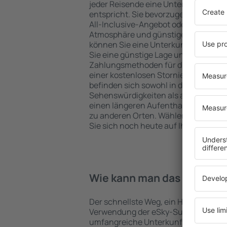
jeder Reisende eine Unterkunft finde
entspricht. Sie bevorzugen ein Hote
All-Inclusive-Angebot oder wählen Hot
Atmosphäre und günstige Unterkünft
können Sie eine Unterkunft für jede
Sie eine günstige Lage und den Stand
Zahlungsmethoden für die Unterkunft
einer kostenlosen Stornierung der B
befinden sich sowohl in der Nähe der
Sehenswürdigkeiten als auch abseits 
einen längeren Aufenthalt und als A
zu anderen Orten. Wählen Sie ein Hot
Sie sich noch heute auf Ihre Reise od
Wie kann man das Hotel in 
Der schnellste Weg, ein Hotel in Echte
Verwendung der eSky-Suchmaschine 
umfangreiche Unterkunftsbasis garan