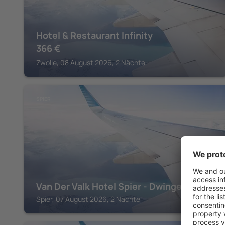
Hotel & Restaurant Infinity
366
€
Zwolle, 08 August 2026, 2 Nächte
SPIER
Van Der Valk Hotel Spier - Dwingeloo
Spier, 07 August 2026, 2 Nächte