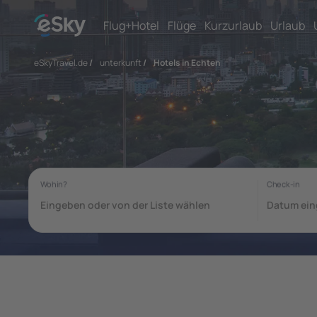
Flug+Hotel
Flüge
Kurzurlaub
Urlaub
eSkyTravel.de
/
unterkunft
/
Hotels in Echten