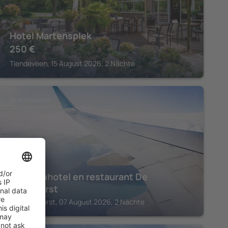
Hotel Martensplek
250
€
Tiendeveen, 15 August 2026, 2 Nächte
DE SCHIPHORST
Châteauhotel en restaurant De
Havixhorst
De Schiphorst, 07 August 2026, 2 Nächte