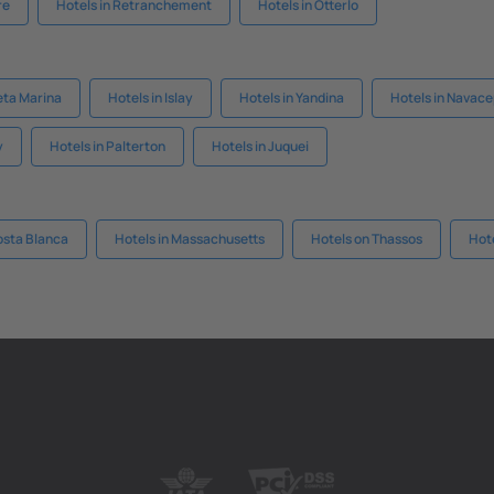
re
Hotels in Retranchement
Hotels in Otterlo
eta Marina
Hotels in Islay
Hotels in Yandina
Hotels in Navac
y
Hotels in Palterton
Hotels in Juquei
osta Blanca
Hotels in Massachusetts
Hotels on Thassos
Hot