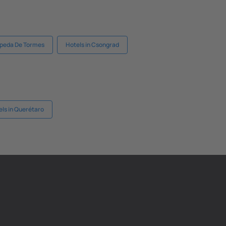
epeda De Tormes
Hotels in Csongrad
els in Querétaro