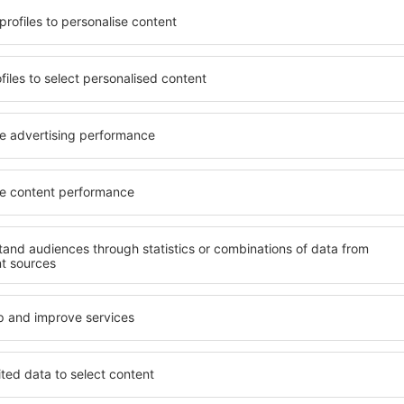
t, die seinen Erwartungen
wichtigsten Bedingungen, di
l mit hohem Standard und
muss. Die besten Hotels in
els aus, die eine intime
einen hervorragenden Servi
e garantieren? in Echten
Annehmlichkeiten. Hochwer
 Geldtasche buchen! Wählen
Standard bieten eine ausge
ard des Hotels sowie die
wichtigsten Sehenswürdigke
 aus und die Möglichkeit
kostenlosen Parkplätze nut
uchung. Hotels in Echten
auswählen, das ihren Erwart
 beliebtesten
hohem Standard umfasst eb
der Masse. Perfekt für
SPA oder Fitnesszone und At
usgangspunkt für Ausflüge
Unterkünfte in Echten sind
el für sich aus und bereiten
Paare, Familien sowie Perso
er Geschäftsreise vor!
Schulungen für ihre Mitarb
in Echten finden?
Welche Annehmlichke
in Echten finden?
n zu finden, ist die
für Unterkünfte. Eine
Hotels in in Echten sind Ei
tiert, dass Sie gerade das
Standards sowie Annehmlich