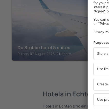
RUINEN
De Stobbe hotel & suites
Ruinen, 07 August 2026, 2 Nächte
Hotels in Echten
Hotels in Echten sind eine vielfältige