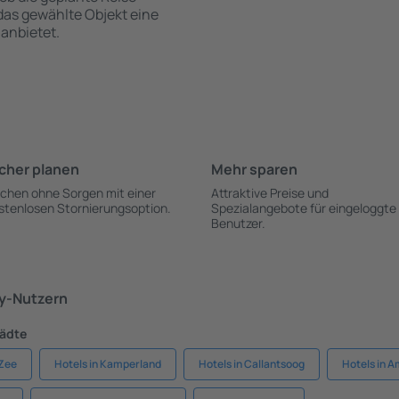
 das gewählte Objekt eine
anbietet.
cher planen
Mehr sparen
chen ohne Sorgen mit einer
Attraktive Preise und
stenlosen Stornierungsoption.
Spezialangebote für eingeloggte
Benutzer.
ky-Nutzern
tädte
 Zee
Hotels in Kamperland
Hotels in Callantsoog
Hotels in 