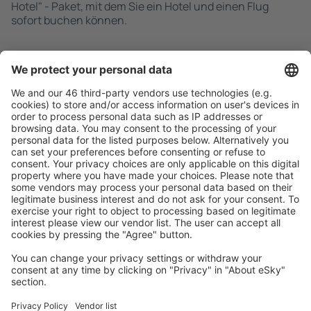
Hotel" - Paket, mit dem Sie ein Hotel und einen Flug
sofort buchen können.
Schnell und einfach suchen
Angebot an Ihre Bedürfnisse angepasst.
Sicher planen
Buchen ohne Sorgen mit einer kostenlosen
Stornierungsoption.
Mehr sparen
Attraktive Preise und Spezialangebote für eingeloggte
Benutzer.
Unterkünfte, die Sie mögen
Wählen Sie aus über 1,3 Millionen Unterkünften: Hotels,
Hütten, Apartments und andere.