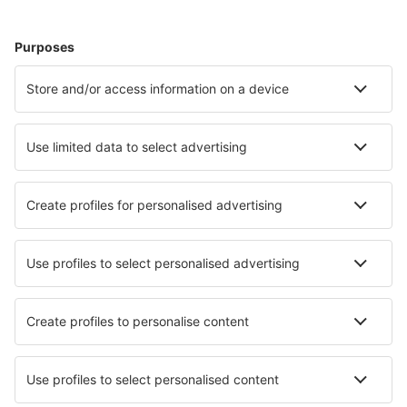
Meist gesuchte Hotels von eSky-Nutzern
Hotels in Japan - Beliebte Städte
Hotels in Sapporo
Hotels in Osaka
Hotels in Kyoto
Hotels in Fukuoka
Hotels in Tokio
Hotels in Toyooka (Hyogo)
Hotels in Biei
Hotels in Matsuyama
Hotels in Kawazu
Hotels in Omachi
Die besten Hotels - Städte
Hotels in Xunliao
Hotels in Alpiarça
Hotels in Sokrákion