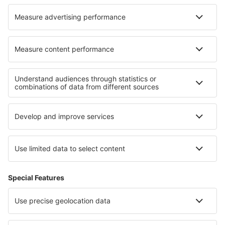
Hotels in San Giovanni la Punta
Hotels in Jessheim
Hotels in Apex
Hotels in El Saucejo
Hotels in Hoi An
Hotels in Salteras
Hotels in Teleki
Die besten Hotels - Regionen
Hotels Okinawa
Hotels im Ötztal
Hotels in Chios
Hotels in Kreis Galați
Hotels in Rose Valley
Hotels an der Ostseeküste