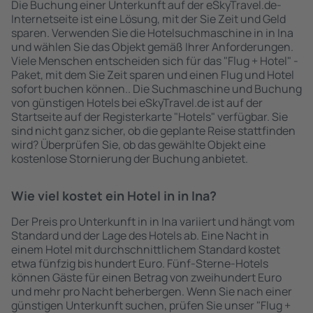
Die Buchung einer Unterkunft auf der eSkyTravel.de-
Internetseite ist eine Lösung, mit der Sie Zeit und Geld
sparen. Verwenden Sie die Hotelsuchmaschine in in Ina
und wählen Sie das Objekt gemäß Ihrer Anforderungen.
Viele Menschen entscheiden sich für das "Flug + Hotel" -
Paket, mit dem Sie Zeit sparen und einen Flug und Hotel
sofort buchen können.. Die Suchmaschine und Buchung
von günstigen Hotels bei eSkyTravel.de ist auf der
Startseite auf der Registerkarte "Hotels" verfügbar. Sie
sind nicht ganz sicher, ob die geplante Reise stattfinden
wird? Überprüfen Sie, ob das gewählte Objekt eine
kostenlose Stornierung der Buchung anbietet.
Wie viel kostet ein Hotel in in Ina?
Der Preis pro Unterkunft in in Ina variiert und hängt vom
Standard und der Lage des Hotels ab. Eine Nacht in
einem Hotel mit durchschnittlichem Standard kostet
etwa fünfzig bis hundert Euro. Fünf-Sterne-Hotels
können Gäste für einen Betrag von zweihundert Euro
und mehr pro Nacht beherbergen. Wenn Sie nach einer
günstigen Unterkunft suchen, prüfen Sie unser "Flug +