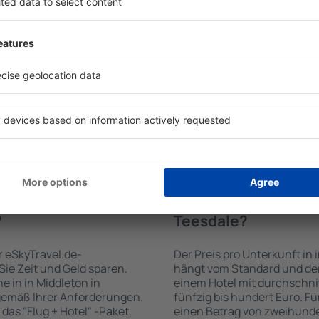
leton in Teesdale zu finden,
Hotels in in Middleton in Te
schine für Unterkünfte.
verschiedenen Standards so
garantiert, dass Sie gerade
Gäste angepasst sind . Zu d
 Sie den Reiseort in die
WLAN-Zugang, SPA-Zone, Ba
en Sie die Check-In- und
Konferenzzentrum, Essberei
er Gäste und Zimmer aus.
Parkplätze sowie Informati
den die zum angegebenen
Sehenswürdigkeiten in der 
eigt. Sie können ganz
bieten auch einen Transpo
om Zentrum, die
empfehlen, Ausflüge auf de
oder die Anzahl der Sterne,
Sehenswürdigkeiten in in Mi
fen.
unternehmen.
Middleton in
Wie viel kostet ein H
?
Teesdale?
r eSkyTravel.de-
Der Preis pro Unterkunft in 
 Sie Zeit und Geld sparen.
hängt vom Standard und der 
 in in Middleton in
einem Hotel mit durchschni
gemäß Ihrer Anforderungen.
fünfzig bis hundert Euro. F
das "Flug + Hotel" -Paket,
einen Betrag von zweihunde