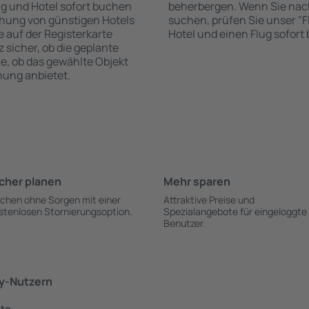
ug und Hotel sofort buchen
beherbergen. Wenn Sie nac
hung von günstigen Hotels
suchen, prüfen Sie unser "Fl
te auf der Registerkarte
Hotel und einen Flug sofor
z sicher, ob die geplante
ie, ob das gewählte Objekt
hung anbietet.
cher planen
Mehr sparen
chen ohne Sorgen mit einer
Attraktive Preise und
stenlosen Stornierungsoption.
Spezialangebote für eingeloggte
Benutzer.
ky-Nutzern
dte