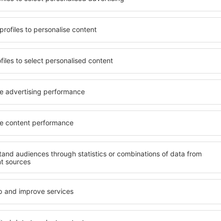
de eine Unterkunft findet,
Umfassender Service und ein
ie bevorzugen ein Hotel mit
wichtigsten Bedingungen, di
ngebot oder wählen Hotels
muss. Die besten Hotels in 
 günstige Unterkünfte
Hotelgästen einen hervorra
e können Sie eine
Annehmlichkeiten. Hochwer
en! Wählen Sie eine
Standard bieten eine ausge
Hotels sowie die
wichtigsten Sehenswürdigkei
 aus und die Möglichkeit
Gäste können die kostenlos
chung. Hotels in Middleton
oder Apartment auswählen, 
der Nähe der beliebtesten
Ein Hotel mit hohem Standa
der Masse. Perfekt für
abwechslungsreiches Menü,
usgangspunkt für Ausflüge
Attraktionen für Kinder. Die
el für sich aus und bereiten
Teesdale sind eine hervorra
er Geschäftsreise vor!
sowie Personen, die geschäf
ihre Mitarbeiter organisier
in Middleton in
Welche Annehmlichke
in Middleton in Tee