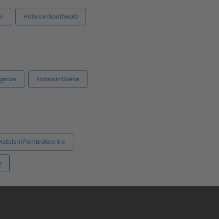
ol
Hotels in Southwold
aganza
Hotels in Gilena
Hotels in Pembrokeshire
s