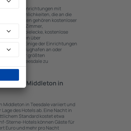
esdale sind Einrichtungen mit
wie Annehmlichkeiten, die an die
en beliebtesten gehören kostenloser
r / Safe im Zimmer,
ch, Kinderspielecke, kostenlose
onsbroschüren über
Umgebung. Einige der Einrichtungen
rt vom/zum Flughafen an oder
n Spuren der größten
ddleton in Teesdale zu
otel in in Middleton in
in Middleton in Teesdale variiert und
Lage des Hotels ab. Eine Nacht in
ttlichem Standard kostet etwa
ünf-Sterne-Hotels können Gäste für
rt Euro und mehr pro Nacht