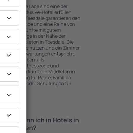
e attraktive Lage sind eine der
e ein All-Inclusive-Hotel erfüllen
Middleton in Teesdale garantieren den
genden Service und eine Reihe von
tige Unterkünfte mit gutem
zeichnete Lage in der Nähe der
ten in Middleton in Teesdale. Die
en Parkplätze nutzen und ein Zimmer
das ihren Erwartungen entspricht.
rd umfasst ebenfalls
 SPA oder Fitnesszone und
 besten Unterkünfte in Middleton in
gende Lösung für Paare, Familien
tlich reisen oder Schulungen für
en möchten.
iten kann ich in Hotels in
sdale finden?