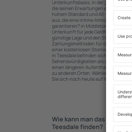
Unterkunftsbasis, in der jeder Reisen
die seinen Erwartungen entspricht. S
hohem Standard und All-Inclusive-A
aus, die eine intime Atmosphäre und
garantieren? in Middleton in Teesdal
Unterkunft für jede Geldtasche buch
günstige Lage und den Standard des 
Zahlungsmethoden für die Unterkunft
einer kostenlosen Stornierung der Bu
in Teesdale befinden sich sowohl in 
Sehenswürdigkeiten als auch abseits 
einen längeren Aufenthalt und als A
zu anderen Orten. Wählen Sie ein Hot
Sie sich noch heute auf Ihre Reise od
Wie kann man das Hotel in 
Teesdale finden?