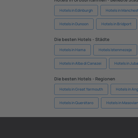
Hotels in Edinburgh
Hotels in Manches
Hotels in Dunoon
Hotels in Bridport
Die besten Hotels - Städte
Hotels in Hama
Hotels Istenmezeje
Hotels in Alba di Canazei
Hotels in Jub
Die besten Hotels - Regionen
Hotels in Great Yarmouth
Hotels in An
Hotels in Querétaro
Hotels in Masovia