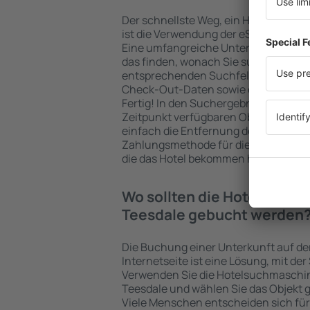
Der schnellste Weg, ein Hotel in Midd
ist die Verwendung der eSky-Suchma
Eine umfangreiche Unterkunftsbasis 
das finden, wonach Sie suchen. Geben
entsprechenden Suchfelder ein, wähl
Check-Out-Daten sowie die Anzahl d
Fertig! In den Suchergebnissen wer
Zeitpunkt verfügbaren Objekte angez
einfach die Entfernung des Hotels v
Zahlungsmethode für die Unterkunft 
die das Hotel bekommen hat, überprü
Wo sollten die Hotels in in 
Teesdale gebucht werden
Die Buchung einer Unterkunft auf de
Internetseite ist eine Lösung, mit der
Verwenden Sie die Hotelsuchmaschine
Teesdale und wählen Sie das Objekt 
Viele Menschen entscheiden sich für 