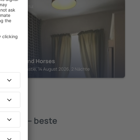
BARNARD CASTLE
Coach and Horses
Barnard Castle, 14 August 2026, 2 Nächte
esdale – beste