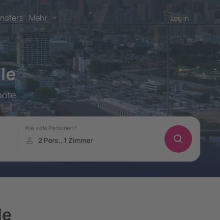
nsfers
Mehr
Log in
le
bote
le