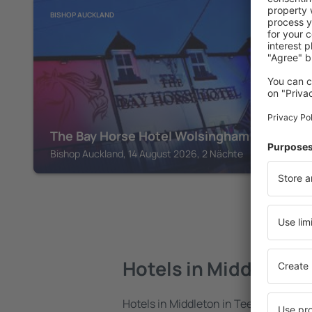
BISHOP AUCKLAND
The Bay Horse Hotel Wolsingham
Bishop Auckland, 14 August 2026, 2 Nächte
Hotels in Middleton 
Hotels in Middleton in Teesdale sind e