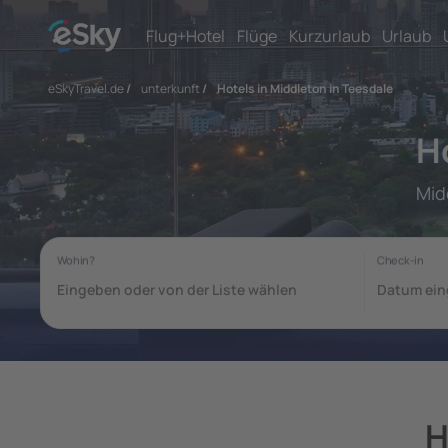
Flug+Hotel
Flüge
Kurzurlaub
Urlaub
eSkyTravel.de
/
unterkunft
/
Hotels in Middleton in Teesdale
H
Mid
H