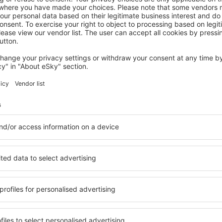
HOLWICK
High Force Hotel
Holwick, 14 August 2026, 2 Nächte
Mehr Hotels ansehen in Middleton in Teesdale
in Teesdale
Middleton in Te
Hotels
ine vielfältige