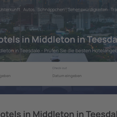
Unterkunft
Autos
Schnäppchen
Sehenswürdigkeiten
Tra
otels in Middleton in Teesda
dleton in Teesdale - Prüfen Sie die besten Hotelange
otels in Middleton in Teesda