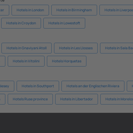
ter
Hotels in London
Hotels in Birmingham
Hotels in Liverpo
Hotels in Croydon
Hotels in Lowestoft
Hotels in Gnaviyani Atoll
Hotels in Les Llosses
Hotels in Sala B
a
Hotels in Vitolini
Hotels Horquetas
glesey
Hotels in Southport
Hotels an der Englischen Riviera
n
Hotels Ruse province
Hotels in Libertador
Hotels in Morelo