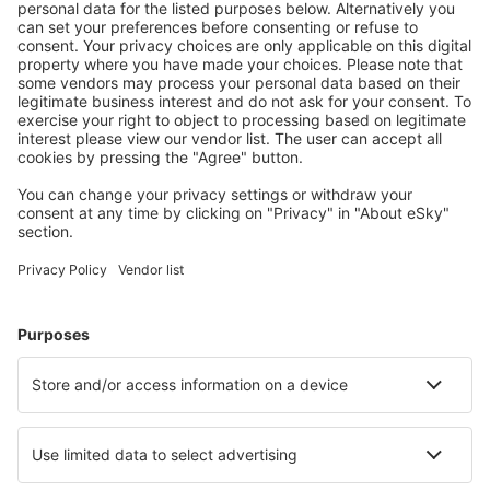
Mehr sparen
Attraktive Preise und Spezialangebote für eingeloggte
Benutzer.
Unterkünfte, die Sie mögen
Wählen Sie aus über 1,3 Millionen Unterkünften: Hotels,
Hütten, Apartments und andere.
Meist gesuchte Hotels von eSky-Nutzern
Hotels in Italien - Beliebte Städte
Hotels in Rom
Hotels in Florenz
Hotels in Neapel
Hotels in Palermo
Hotels in Mailand
Hotels in Alghero
Hotels in Camerota
Hotels in Jesolo
Hotels in Verona