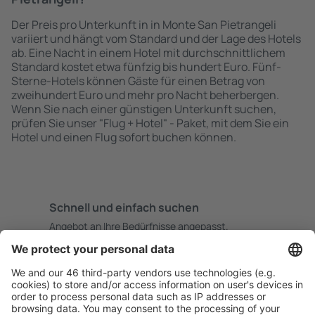
Der Preis pro Unterkunft in in Monte San Pietrangeli
variiert und hängt vom Standard und der Lage des Hotels
ab. Eine Nacht in einem Hotel mit durchschnittlichem
Standard kostet etwa fünfzig bis hundert Euro. Fünf-
Sterne-Hotels können Gäste für einen Betrag von
zweihundert Euro und mehr pro Nacht beherbergen.
Wenn Sie nach einer günstigen Unterkunft suchen,
prüfen Sie unser "Flug + Hotel" - Paket, mit dem Sie ein
Hotel und einen Flug sofort buchen können.
Schnell und einfach suchen
Angebot an Ihre Bedürfnisse angepasst.
Sicher planen
Buchen ohne Sorgen mit einer kostenlosen
Stornierungsoption.