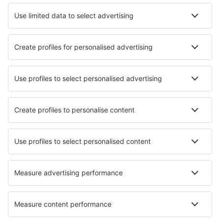
Hotels in Saint-Cyprien Plage
Hotels in Le Barcares
Hotels in Bretignolles-sur-Mer
Die besten Hotels - Städte
Hotels in Tumala
Hotels in Áyios Pandeleḯmon
Hotels in Balâtre
Hotels in La Pinilla
Hotels in Chacim
Hotels in Nendaz
Hotels in La Roda De Andalucia
Hotels in Breguzzo
Hotels Obercunnersdorf
Hotels in Brabrand
Die besten Hotels - Regionen
Hotels in Picardie
Hotels in Burgund