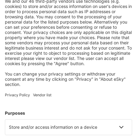
Mehr sparen
Attraktive Preise und Spezialangebote für eingeloggte
Benutzer.
Unterkünfte, die Sie mögen
Wählen Sie aus über 1,3 Millionen Unterkünften: Hotels,
Hütten, Apartments und andere.
Meist gesuchte Hotels von eSky-Nutzern
Hotels in Frankreich - Beliebte Städte
Hotels in Le Cap d`Agde
Hotels in Nizza
Hotels in Paris
Hotels in Frejus
Hotels in Cannes
Hotels in Cagnes-sur-Mer
Hotels in Roquebrune-Cap-Martin