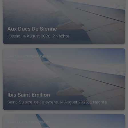
Aux Ducs De Sienne
Lussac, 14 August 2026, 2 Nächte
SAINT-SULPICE-DE-FALEYRENS
Ibis Saint Emilion
Saint-Sulpice-de-Faleyrens, 14 August 2026, 2 Nächte
SAINT-LAURENT-DES-COMBES