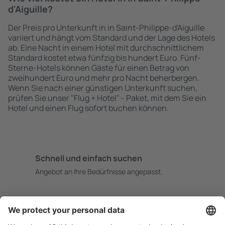
d'Aiguille?
Der Preis pro Unterkunft in in Saint-Philippe-d'Aiguille
variiert und hängt vom Standard und der Lage des Hotels
ab. Eine Nacht in einem Hotel mit durchschnittlichem
Standard kostet etwa fünfzig bis hundert Euro. Fünf-
Sterne-Hotels können Gäste für einen Betrag von
zweihundert Euro und mehr pro Nacht beherbergen.
Wenn Sie nach einer günstigen Unterkunft suchen,
prüfen Sie unser "Flug + Hotel" - Paket, mit dem Sie ein
Hotel und einen Flug sofort buchen können.
Schnell und einfach suchen
Angebot an Ihre Bedürfnisse angepasst.
Sicher planen
Buchen ohne Sorgen mit einer kostenlosen
Stornierungsoption.