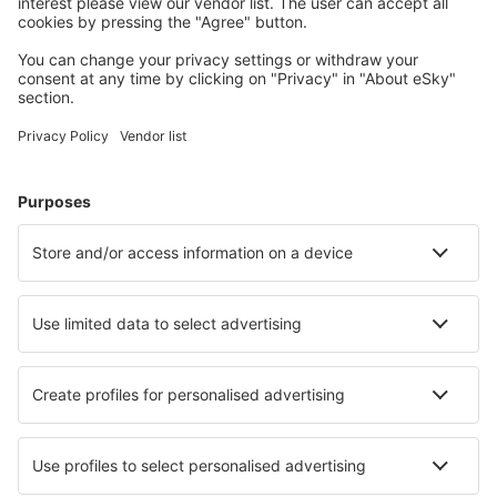
Wählen Sie aus über 1,3 Millionen Unterkünften: Hotels,
Hütten, Apartments und andere.
Meist gesuchte Hotels von eSky-Nutzern
Hotels in Italien - Beliebte Städte
Hotels in Neapel
Hotels in Florenz
Hotels in Rom
Hotels in Mailand
Hotels in Palermo
Hotels in Mazara del Vallo
Hotels in Loiri Porto San Paolo
Hotels in Ragusa
Hotels in Arzachena
Hotels in Orosei
Die besten Hotels - Städte
Hotels in Oksbøl
Hotels in Baillet En France