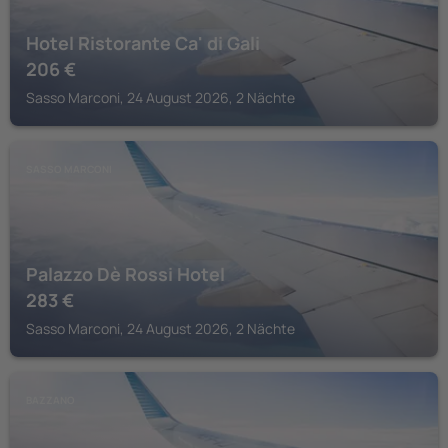
Hotel Ristorante Ca' di Gali
206
€
Sasso Marconi, 24 August 2026, 2 Nächte
SASSO MARCONI
Palazzo Dè Rossi Hotel
283
€
Sasso Marconi, 24 August 2026, 2 Nächte
BAZZANO