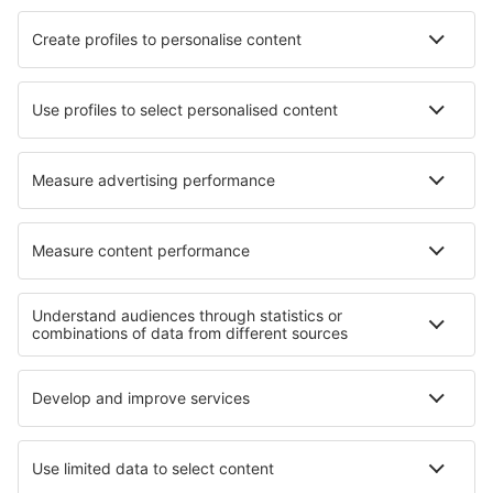
Hotels in Tresserre
Hotels in Markham
Hotels in Chambly
Hotels in Gorran Haven
Hotels in Ringkobing
Hotels in Mäntsälä
Hotels in Vieques
Hotels in Szprotawa
Die besten Hotels - Regionen
Hotels an der Amalfiküste
Hotels in Italy - ski
Hotels in Dolomites
Hotels in Val Rendena
Hotels auf Sizilien
Hotels in Berchtesgaden
Hotels in Belgien
Hotels in Sankt Martin
Hotels in Greater Poland
Hotels in San Andres