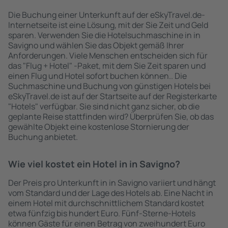
Die Buchung einer Unterkunft auf der eSkyTravel.de-
Internetseite ist eine Lösung, mit der Sie Zeit und Geld
sparen. Verwenden Sie die Hotelsuchmaschine in in
Savigno und wählen Sie das Objekt gemäß Ihrer
Anforderungen. Viele Menschen entscheiden sich für
das "Flug + Hotel" -Paket, mit dem Sie Zeit sparen und
einen Flug und Hotel sofort buchen können.. Die
Suchmaschine und Buchung von günstigen Hotels bei
eSkyTravel.de ist auf der Startseite auf der Registerkarte
"Hotels" verfügbar. Sie sind nicht ganz sicher, ob die
geplante Reise stattfinden wird? Überprüfen Sie, ob das
gewählte Objekt eine kostenlose Stornierung der
Buchung anbietet.
Wie viel kostet ein Hotel in in Savigno?
Der Preis pro Unterkunft in in Savigno variiert und hängt
vom Standard und der Lage des Hotels ab. Eine Nacht in
einem Hotel mit durchschnittlichem Standard kostet
etwa fünfzig bis hundert Euro. Fünf-Sterne-Hotels
können Gäste für einen Betrag von zweihundert Euro