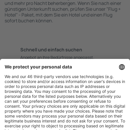
und mehr pro Nacht beherbergen. Wenn Sie nach einer
günstigen Unterkunft suchen, prüfen Sie unser "Flug +
Hotel" - Paket, mit dem Sie ein Hotel und einen Flug
sofort buchen können.
Schnell und einfach suchen
Angebot an Ihre Bedürfnisse angepasst.
Sicher planen
Buchen ohne Sorgen mit einer kostenlosen
Stornierungsoption.
Mehr sparen
Attraktive Preise und Spezialangebote für eingeloggte
Benutzer.
Unterkünfte, die Sie mögen