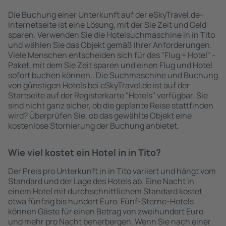
Die Buchung einer Unterkunft auf der eSkyTravel.de-
Internetseite ist eine Lösung, mit der Sie Zeit und Geld
sparen. Verwenden Sie die Hotelsuchmaschine in in Tito
und wählen Sie das Objekt gemäß Ihrer Anforderungen.
Viele Menschen entscheiden sich für das "Flug + Hotel" -
Paket, mit dem Sie Zeit sparen und einen Flug und Hotel
sofort buchen können.. Die Suchmaschine und Buchung
von günstigen Hotels bei eSkyTravel.de ist auf der
Startseite auf der Registerkarte "Hotels" verfügbar. Sie
sind nicht ganz sicher, ob die geplante Reise stattfinden
wird? Überprüfen Sie, ob das gewählte Objekt eine
kostenlose Stornierung der Buchung anbietet.
Wie viel kostet ein Hotel in in Tito?
Der Preis pro Unterkunft in in Tito variiert und hängt vom
Standard und der Lage des Hotels ab. Eine Nacht in
einem Hotel mit durchschnittlichem Standard kostet
etwa fünfzig bis hundert Euro. Fünf-Sterne-Hotels
können Gäste für einen Betrag von zweihundert Euro
und mehr pro Nacht beherbergen. Wenn Sie nach einer