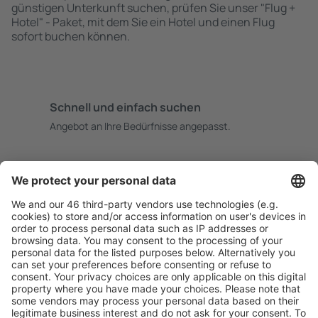
günstigen Unterkunft suchen, prüfen Sie unser "Flug +
Hotel" - Paket, mit dem Sie ein Hotel und einen Flug
sofort buchen können.
Schnell und einfach suchen
Angebot an Ihre Bedürfnisse angepasst.
Sicher planen
Buchen ohne Sorgen mit einer kostenlosen
Stornierungsoption.
Mehr sparen
Attraktive Preise und Spezialangebote für eingeloggte
Benutzer.
Unterkünfte, die Sie mögen