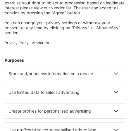
Wählen Sie aus über 1,3 Millionen Unterkünften: Hotels,
Hütten, Apartments und andere.
Meist gesuchte Hotels von eSky-Nutzern
Hotels in Italien - Beliebte Städte
Hotels in Palermo
Hotels in Florenz
Hotels in Rom
Hotels in Mailand
Hotels in Neapel
Hotels in Castiglione della Pescaia
Hotels in Giardini Naxos
Hotels in Salerno
Hotels in Vico Equense
Hotels in Civitanova Marche
Die besten Hotels - Städte
Hotels in Saint-Julien-des-Landes
Hotels in Irvinestown