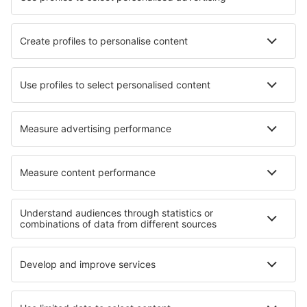
Hotels in Siegsdorf
Hotels Cuautitlan Izcalli
Hotels in Rumyantsevo
Hotels in Greenland
Hotels in Sainte-Agathe-des-Monts
Hotels in Parham Town
Hotels in Bertašiūnai
Hotels in Smithville
Die besten Hotels - Regionen
Hotels in Cinque Terre
Hotels in Gröden
Hotels im Aostatal
Hotels in Italian Alps
Hotels in Toskana
Hotels in Central Balkan
Hotels in Dubrovnik Riviera
Hotels in Chios
Hotels in Bieszczady Mountains
Hotels in Großbritannien