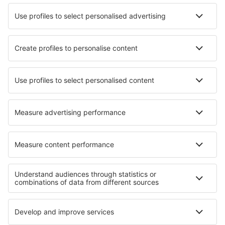
Hotels in Fort Payne
Hotels in Motueka
Hotels in Hamm
Hotels in São José da Coroa Grande
Hotels in Frankenberg
Hotels in Stanjel
Hotels in Tobercurry
Hotels in Baddi
Hotels in Beynac-et-Cazenac
Hotels in Blois
Die besten Hotels - Regionen
Hotels in Apulien
Hotels in Fleimstal
Hotels in Italy - ski
Hotels in Livigno
Hotels auf Sizilien
Hotels in Sofia (province)
Hotels in Roztocze
Hotels in St. Lucia
Hotels in Val-Cenis