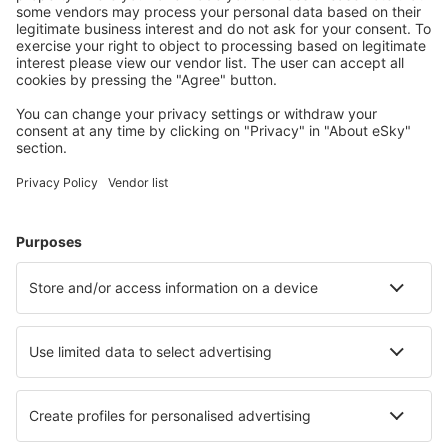
Benutzer.
Unterkünfte, die Sie mögen
Wählen Sie aus über 1,3 Millionen Unterkünften: Hotels,
Hütten, Apartments und andere.
Meist gesuchte Hotels von eSky-Nutzern
Hotels in Italien - Beliebte Städte
Hotels in Neapel
Hotels in Mailand
Hotels in Florenz
Hotels in Palermo
Hotels in Rom
Hotels in Sanremo
Hotels in Capoliveri
Hotels in Livorno
Hotels in Ugento
Hotels in Montaione
Die besten Hotels - Städte