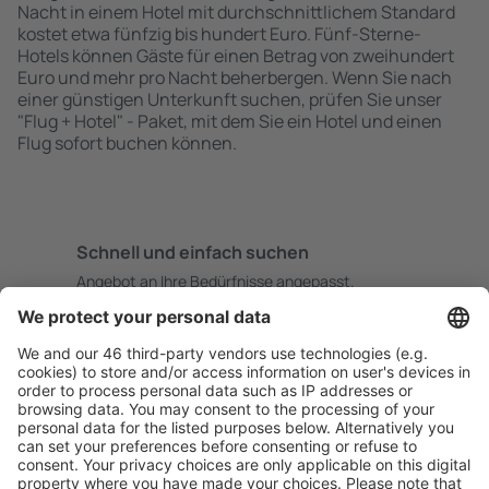
Nacht in einem Hotel mit durchschnittlichem Standard
kostet etwa fünfzig bis hundert Euro. Fünf-Sterne-
Hotels können Gäste für einen Betrag von zweihundert
Euro und mehr pro Nacht beherbergen. Wenn Sie nach
einer günstigen Unterkunft suchen, prüfen Sie unser
"Flug + Hotel" - Paket, mit dem Sie ein Hotel und einen
Flug sofort buchen können.
Schnell und einfach suchen
Angebot an Ihre Bedürfnisse angepasst.
Sicher planen
Buchen ohne Sorgen mit einer kostenlosen
Stornierungsoption.
Mehr sparen
Attraktive Preise und Spezialangebote für eingeloggte