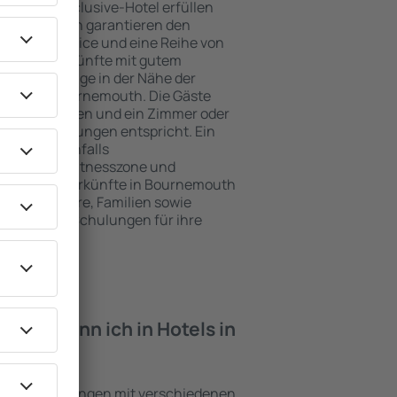
e ein All-Inclusive-Hotel erfüllen
 Bournemouth garantieren den
genden Service und eine Reihe von
tige Unterkünfte mit gutem
zeichnete Lage in der Nähe der
eiten in Bournemouth. Die Gäste
kplätze nutzen und ein Zimmer oder
hren Erwartungen entspricht. Ein
mfasst ebenfalls
 SPA oder Fitnesszone und
ie besten Unterkünfte in Bournemouth
ung für Paare, Familien sowie
reisen oder Schulungen für ihre
öchten.
iten kann ich in Hotels in
den?
ind Einrichtungen mit verschiedenen