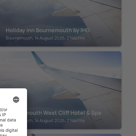
Holiday Inn Bournemouth by IHG
Bournemouth, 14 August 2026, 2 Nächte
BOURNEMOUTH
Bournemouth West Cliff Hotel & Spa
Bournemouth, 14 August 2026, 2 Nächte