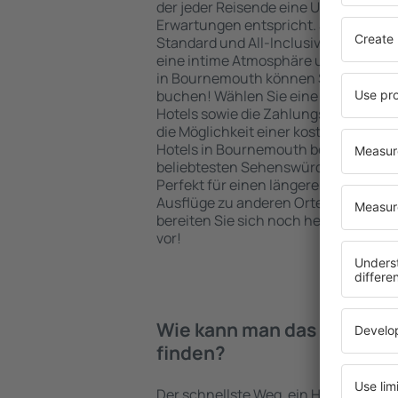
der jeder Reisende eine Unterkunft fi
Erwartungen entspricht. Sie bevorzu
Standard und All-Inclusive-Angebot o
eine intime Atmosphäre und günstig
in Bournemouth können Sie eine Unte
buchen! Wählen Sie eine günstige L
Hotels sowie die Zahlungsmethoden f
die Möglichkeit einer kostenlosen St
Hotels in Bournemouth befinden sich
beliebtesten Sehenswürdigkeiten als
Perfekt für einen längeren Aufenthal
Ausflüge zu anderen Orten. Wählen Si
bereiten Sie sich noch heute auf Ihr
vor!
Wie kann man das Hotel in
finden?
Der schnellste Weg, ein Hotel in Bour