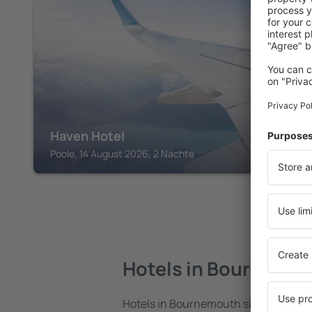
POOLE
Haven Hotel
Poole, 14 August 2026, 2 Nächte
Hotels in Bournemo
Hotels in Bournemouth sind eine vielf