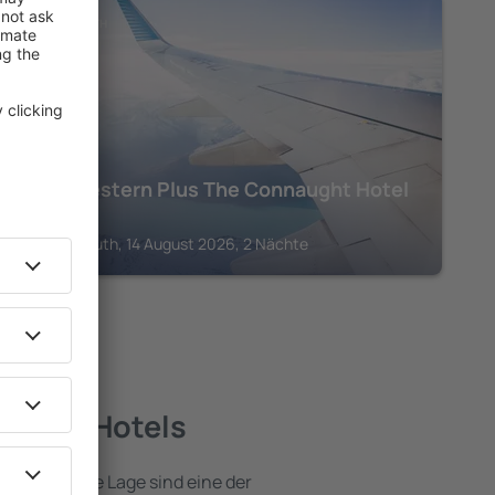
BOURNEMOUTH
Best Western Plus The Connaught Hotel
& Spa
Bournemouth, 14 August 2026, 2 Nächte
beste Hotels
e attraktive Lage sind eine der