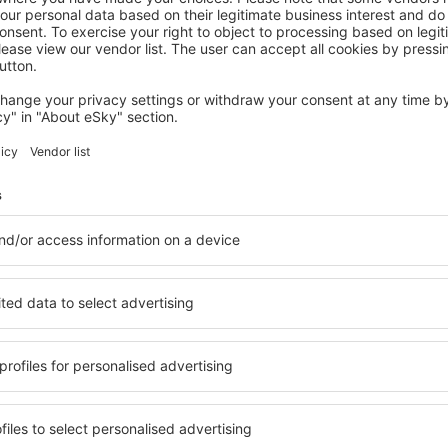
NEW MILTON
Chewton Glen Hotel & Spa
New Milton, 14 August 2026, 2 Nächte
Mehr Hotels ansehen in Bournemouth
uth
Bournemouth – 
ältige Unterkunftsbasis, in
Umfassender Service und ein