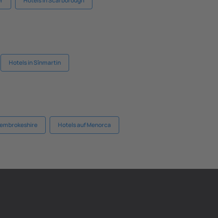
er
Hotels in Scarborough
Hotels in Sînmartin
Pembrokeshire
Hotels auf Menorca