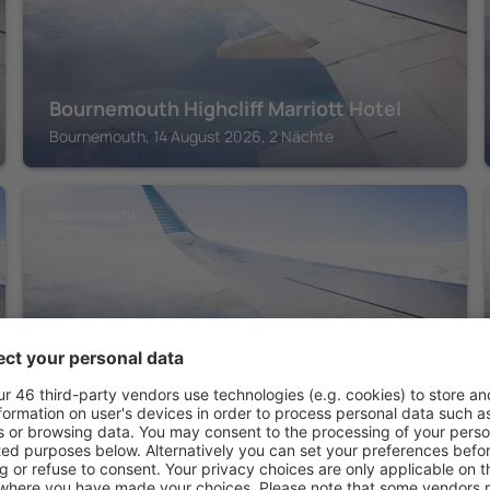
Bournemouth Highcliff Marriott Hotel
Bournemouth, 14 August 2026, 2 Nächte
BOURNEMOUTH
Bournemouth Carlton Hotel By Sunday
Bournemouth, 14 August 2026, 2 Nächte