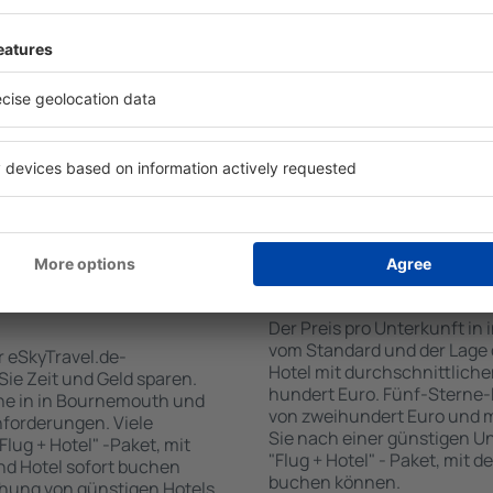
für Unterkünfte. Eine
Standards sowie Annehmlich
tiert, dass Sie gerade das
sind . Zu den beliebtesten
 den Reiseort in die
SPA-Zone, Bar / Safe im Zi
en Sie die Check-In- und
Kinderspielecke, kostenlose
er Gäste und Zimmer aus.
Informationsbroschüren üb
den die zum angegebenen
Umgebung. Einige der Einri
eigt. Sie können ganz
Transport vom/zum Flughaf
om Zentrum, die
den Spuren der größten Se
oder die Anzahl der Sterne,
zu unternehmen.
fen.
n Bournemouth
Wie viel kostet ein 
Der Preis pro Unterkunft in
vom Standard und der Lage d
r eSkyTravel.de-
Hotel mit durchschnittliche
 Sie Zeit und Geld sparen.
hundert Euro. Fünf-Sterne-
ne in in Bournemouth und
von zweihundert Euro und 
nforderungen. Viele
Sie nach einer günstigen U
lug + Hotel" -Paket, mit
"Flug + Hotel" - Paket, mit d
nd Hotel sofort buchen
buchen können.
hung von günstigen Hotels