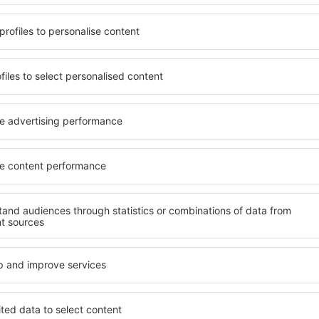
ndet, die seinen
wichtigsten Bedingungen, di
gen ein Hotel mit hohem
muss. Die besten Hotels in
der wählen Hotels aus, die
Hotelgästen einen hervorra
e Unterkünfte garantieren?
Annehmlichkeiten. Hochwer
rkunft für jede Geldtasche
Standard bieten eine ausge
age und den Standard des
wichtigsten Sehenswürdigk
ür die Unterkunft aus und
können die kostenlosen Par
ornierung der Buchung.
Apartment auswählen, das i
 sowohl in der Nähe der
Hotel mit hohem Standard u
 auch abseits der Masse.
abwechslungsreiches Menü,
t und als Ausgangspunkt für
Attraktionen für Kinder. D
e ein Hotel für sich aus und
sind eine hervorragende Lös
e Reise oder Geschäftsreise
Personen, die geschäftlich 
Mitarbeiter organisieren m
 in Bournemouth
Welche Annehmlichke
in Bournemouth fin
nemouth zu finden, ist die
Hotels in in Bournemouth s