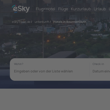
Flug+Hotel
Flüge
Kurzurlaub
Urlaub
eSkyTravel.de
/
unterkunft
/
Hotels in Bournemouth