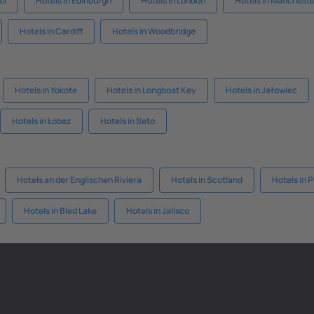
ol
Hotels in Edinburgh
Hotels in London
Hotels in Manchest
Hotels in Cardiff
Hotels in Woodbridge
Hotels in Yokote
Hotels in Longboat Key
Hotels in Jałowiec
Hotels in Łobez
Hotels in Seto
Hotels an der Englischen Riviera
Hotels in Scotland
Hotels in 
Hotels in Bled Lake
Hotels in Jalisco