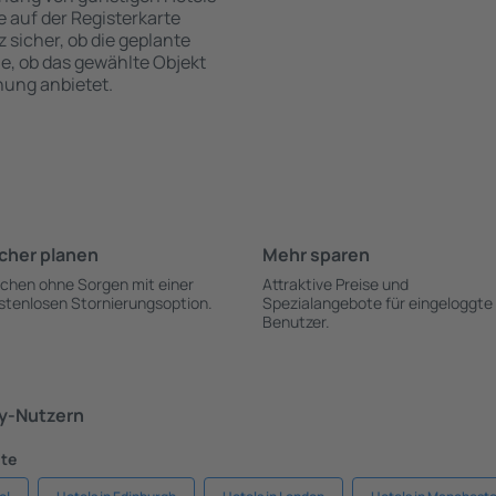
te auf der Registerkarte
z sicher, ob die geplante
ie, ob das gewählte Objekt
hung anbietet.
cher planen
Mehr sparen
chen ohne Sorgen mit einer
Attraktive Preise und
stenlosen Stornierungsoption.
Spezialangebote für eingeloggte
Benutzer.
ky-Nutzern
dte