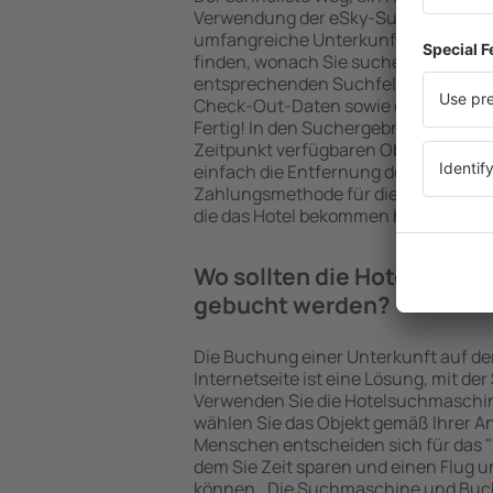
Verwendung der eSky-Suchmaschine 
umfangreiche Unterkunftsbasis garan
finden, wonach Sie suchen. Geben Sie
entsprechenden Suchfelder ein, wähl
Check-Out-Daten sowie die Anzahl d
Fertig! In den Suchergebnissen wer
Zeitpunkt verfügbaren Objekte angez
einfach die Entfernung des Hotels v
Zahlungsmethode für die Unterkunft 
die das Hotel bekommen hat, überprü
Wo sollten die Hotels in i
gebucht werden?
Die Buchung einer Unterkunft auf de
Internetseite ist eine Lösung, mit der
Verwenden Sie die Hotelsuchmaschi
wählen Sie das Objekt gemäß Ihrer A
Menschen entscheiden sich für das "F
dem Sie Zeit sparen und einen Flug u
können.. Die Suchmaschine und Buc