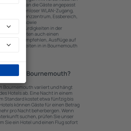
keiten, die an die Gäste angepasst
 gehören kostenloser WLAN-Zugang,
mmer, Konferenzzentrum, Essbereich,
 Parkplätze sowie
er Sehenswürdigkeiten in der
chtungen bieten auch einen
en an oder empfehlen, Ausflüge auf
henswürdigkeiten in in Bournemouth
Hotel in in Bournemouth?
 in Bournemouth variiert und hängt
es Hotels ab. Eine Nacht in einem
m Standard kostet etwa fünfzig bis
Hotels können Gäste für einen Betrag
mehr pro Nacht beherbergen. Wenn
nterkunft suchen, prüfen Sie unser
em Sie ein Hotel und einen Flug sofort