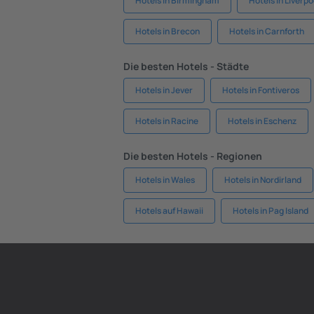
Hotels in Birmingham
Hotels in Liverpo
Hotels in Brecon
Hotels in Carnforth
Die besten Hotels - Städte
Hotels in Jever
Hotels in Fontiveros
Hotels in Racine
Hotels in Eschenz
Die besten Hotels - Regionen
Hotels in Wales
Hotels in Nordirland
Hotels auf Hawaii
Hotels in Pag Island