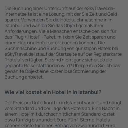
Die Buchung einer Unterkunft auf der eSkyTravel.de-
Internetseite ist eine Lösung, mit der Sie Zeit und Geld
sparen. Verwenden Sie die Hotelsuchmaschine in in
Istanbul und wählen Sie das Objekt gemäß Ihrer
Anforderungen. Viele Menschen entscheiden sich für
das "Flug + Hotel" -Paket, mit dem Sie Zeit sparen und
einen Flug und Hotel sofort buchen können.. Die
Suchmaschine und Buchung von günstigen Hotels bei
eSkyTravel.de ist auf der Startseite auf der Registerkarte
"Hotels" verfügbar. Sie sind nicht ganz sicher, ob die
geplante Reise stattfinden wird? Überprüfen Sie, ob das
gewählte Objekt eine kostenlose Stornierung der
Buchung anbietet.
Wie viel kostet ein Hotel in in Istanbul?
Der Preis pro Unterkunft in in Istanbul variiert und hängt
vom Standard und der Lage des Hotels ab. Eine Nacht in
einem Hotel mit durchschnittlichem Standard kostet
etwa fünfzig bis hundert Euro. Fünf-Sterne-Hotels
können Gäste für einen Betrag von zweihundert Euro