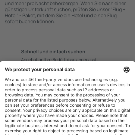
und mehr pro Nacht beherbergen. Wenn Sie nach einer
günstigen Unterkunft suchen, prüfen Sie unser "Flug +
Hotel" - Paket, mit dem Sie ein Hotel und einen Flug
sofort buchen können.
Schnell und einfach suchen
Angebot an Ihre Bedürfnisse angepasst.
Sicher planen
Buchen ohne Sorgen mit einer kostenlosen
Stornierungsoption.
Mehr sparen
Attraktive Preise und Spezialangebote für eingeloggte
Benutzer.
Unterkünfte, die Sie mögen