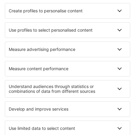
Hotels in La Roche Bernard
Hotels in Nesselwang
Hotels in Las Torres De Cotillas
Hotels in Uttenreuth
Hotels in Dersingham
Hotels Vicdessos
Hotels in Stoke
Hotels in Monroe
Die besten Hotels - Regionen
Hotels in Izmir
Hotels an der Ägäischen Riviera
Hotels an der Marmara Küste
Hotels auf der Eastern Anatolia
Hotels in Bodrum
Hotels in Veraguas
Hotels auf der Mecklenburger Seenplatte
Hotels auf Nosy Be
Hotels auf Mahé
Hotels in Mesa Verde National Park