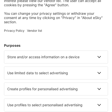
Wählen Sie aus über 1,3 Millionen Unterkünften: Hotels,
Hütten, Apartments und andere.
Meist gesuchte Hotels von eSky-Nutzern
Hotels in der Türkei - Beliebte Städte
Hotels in Bodrum
Hotels in Kaş
Hotels in Antalya
Hotels in Alanya
Hotels in Fethiye
Hotels Ihsaniye
Hotels in Ortaca
Hotels in Balikesir
Hotels in Denizli
Hotels in Trabzon
Die besten Hotels - Städte
Hotels in Martinengo
Hotels in Suwalki