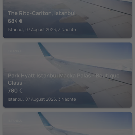
The Ritz-Carlton, Istanbul
684
€
Istanbul, 07 August 2026, 3 Nächte
ISTANBUL
Park Hyatt Istanbul Macka Palas - Boutique
Class
780
€
Istanbul, 07 August 2026, 3 Nächte
ISTANBUL