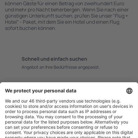
können Gäste für einen Betrag von zweihundert Euro
und mehr pro Nacht beherbergen. Wenn Sie nach einer
günstigen Unterkunft suchen, prüfen Sie unser "Flug +
Hotel" - Paket, mit dem Sie ein Hotel und einen Flug
sofort buchen können.
Schnell und einfach suchen
Angebot an Ihre Bedürfnisse angepasst.
Sicher planen
Buchen ohne Sorgen mit einer kostenlosen
Stornierungsoption.
Mehr sparen
Attraktive Preise und Spezialangebote für eingeloggte
Benutzer.