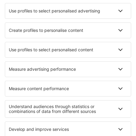
Hotels in Chatenois
Hotels in Casamicciola Terme
Hotels in Cîmpu lui Neag
Hotels Kleinlobming
Hotels in Barga
Hotels in Quartucciu
Hotels in Kapurthala
Hotels in Castelvetrano
Hotels in Madeira Park
Hotels in Kato Trikala Korinthias
Die besten Hotels - Regionen
Hotels in Zion-Nationalpark
Hotels in Floridas Küste
Hotels in Canyonlands-Nationalpark
Hotels in Florida
Hotels in Monterey Bay
Hotels im Aostatal
Hotels auf Sao Miguel
Hotels in Nationalpark Cozia