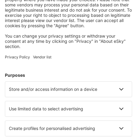
Unterkünfte, die Sie mögen
Wählen Sie aus über 1,3 Millionen Unterkünften: Hotels,
Hütten, Apartments und andere.
Meist gesuchte Hotels von eSky-Nutzern
Hotels in USA - Beliebte Städte
Hotels in Myrtle Beach
Hotels in Kissimmee
Hotels in Sevierville
Hotels in Davenport
Hotels in Panama City Beach
Hotels in Mesa
Hotels in Palm Desert
Hotels in Charleston
Hotels in Sunriver
Hotels in Winter Park
Die besten Hotels - Städte