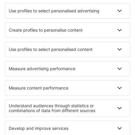
Hotels in Walkertshofen
Hotels in Toya Bungkah
Hotels Puebla Del Caraminal
Hotels in Alexandria
Hotels in Piedras Blancas
Hotels in Venegono Inferiore
Hotels in Amqui
Hotels in Garching an der Alz
Hotels in Quevedo
Hotels in Aristi
Die besten Hotels - Regionen
Hotels in Great Yarmouth
Hotels auf Guernsey
Hotels in Anglesey
Hotels in Scotland
Hotels in Nordirland
Hotels in Farnebofjarden National Park
Hotels in Belgien
Hotels in Nationalpark Kampinos