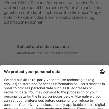
können Gäste für einen Betrag von zweihundert Euro
und mehr pro Nacht beherbergen. Wenn Sie nach einer
günstigen Unterkunft suchen, prüfen Sie unser "Flug +
Hotel" - Paket, mit dem Sie ein Hotel und einen Flug
sofort buchen können.
Schnell und einfach suchen
Angebot an Ihre Bedürfnisse angepasst.
Sicher planen
Buchen ohne Sorgen mit einer kostenlosen
Stornierungsoption.
Mehr sparen
Attraktive Preise und Spezialangebote für eingeloggte
Benutzer.