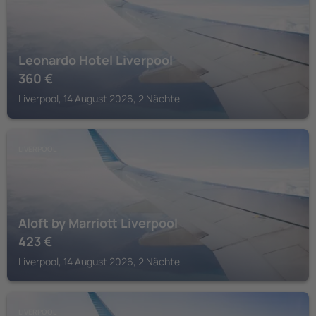
Leonardo Hotel Liverpool
360
€
Liverpool, 14 August 2026, 2 Nächte
LIVERPOOL
Aloft by Marriott Liverpool
423
€
Liverpool, 14 August 2026, 2 Nächte
LIVERPOOL