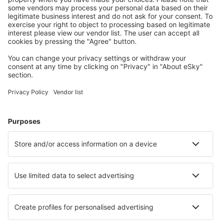
Unterkünfte, die Sie mögen
Wählen Sie aus über 1,3 Millionen Unterkünften: Hotels,
Hütten, Apartments und andere.
Meist gesuchte Hotels von eSky-Nutzern
Hotels in Großbritannien - Beliebte Städte
Hotels in Edinburgh
Hotels in London
Hotels in Birmingham
Hotels in Whitby
Hotels in Manchester
Hotels in Perth
Hotels in York
Hotels in Stirling
Hotels in Padstow
Hotels in Ashbourne
Die besten Hotels - Städte