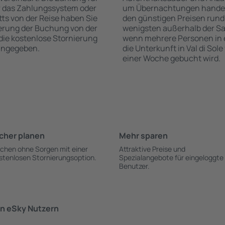
r das Zahlungssystem oder
um Übernachtungen handelt, 
itts von der Reise haben Sie
den günstigen Preisen rund
ierung der Buchung von der
wenigsten außerhalb der Sa
r die kostenlose Stornierung
wenn mehrere Personen in
 angegeben.
die Unterkunft in Val di Sol
einer Woche gebucht wird.
cher planen
Mehr sparen
chen ohne Sorgen mit einer
Attraktive Preise und
stenlosen Stornierungsoption.
Spezialangebote für eingeloggte
Benutzer.
n eSky Nutzern