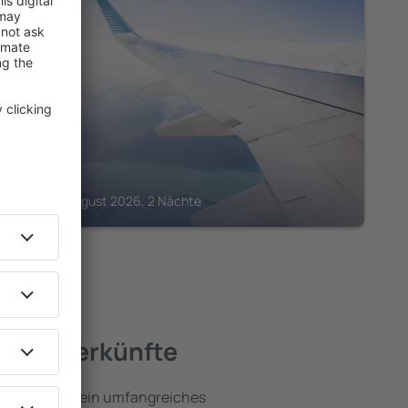
VAL DI SOLE
Zanella
398
€
Peio, 22 August 2026, 2 Nächte
este Unterkünfte
ole umfassen ein umfangreiches