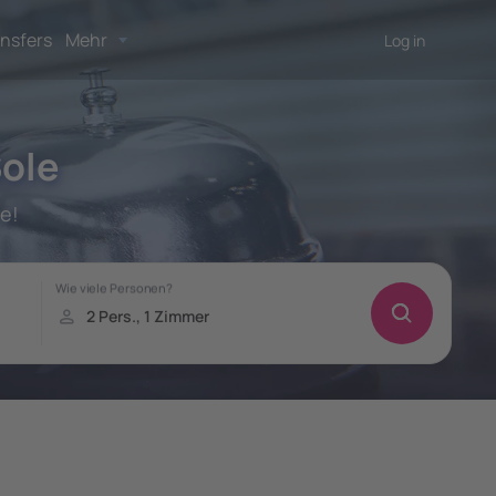
nsfers
Mehr
Log in
Sole
e!