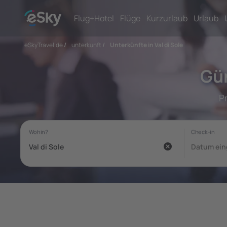
Flug+Hotel
Flüge
Kurzurlaub
Urlaub
eSkyTravel.de
/
unterkunft
/
Unterkünfte in Val di Sole
Gün
P