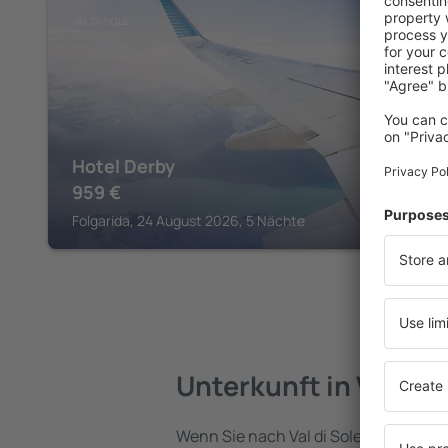
VAL DI SOLE
Hotel Derby
959
€
Folgarida, 24 August 2026, 5 Nächte
Unterkunft in Val di 
Wenn Sie nach Val di Sole reisen, fin