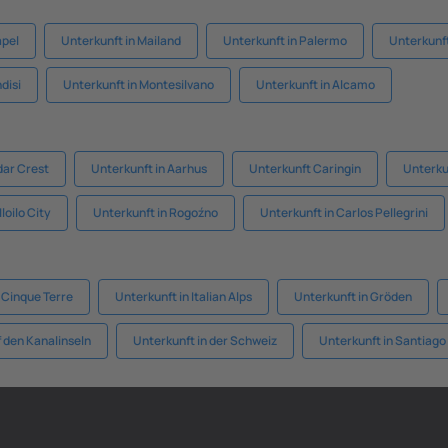
apel
Unterkunft in Mailand
Unterkunft in Palermo
Unterkunf
disi
Unterkunft in Montesilvano
Unterkunft in Alcamo
dar Crest
Unterkunft in Aarhus
Unterkunft Caringin
Unterku
loilo City
Unterkunft in Rogoźno
Unterkunft in Carlos Pellegrini
 Cinque Terre
Unterkunft in Italian Alps
Unterkunft in Gröden
 den Kanalinseln
Unterkunft in der Schweiz
Unterkunft in Santiago