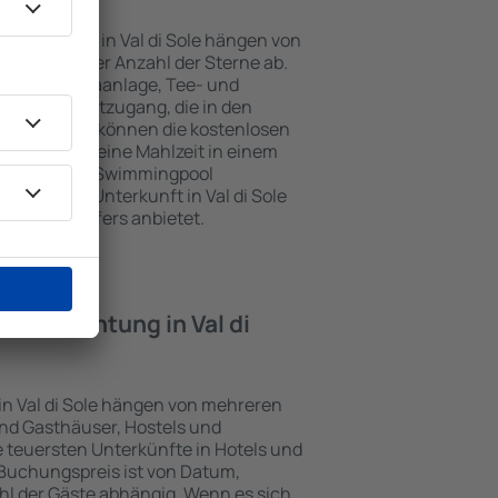
terkünften in Val di Sole hängen von
jekts und der Anzahl der Sterne ab.
Balkon, Klimaanlage, Tee- und
und Internetzugang, die in den
d. Besucher können die kostenlosen
t benutzen, eine Mahlzeit in einem
ein Hotel mit Swimmingpool
zlich eine Unterkunft in Val di Sole
ghafentransfers anbietet.
 Übernachtung in Val di
in Val di Sole hängen von mehreren
sind Gasthäuser, Hostels und
 teuersten Unterkünfte in Hotels und
Buchungspreis ist von Datum,
l der Gäste abhängig. Wenn es sich