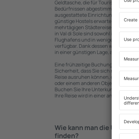
Geldtasche, die für Touristen mit un
Bedürfnissen abgestimmt sind. Gerä
ausgestattete Einrichtungen mit vie
günstige Hostels erwarten die Besuch
mehrtägigen Städtereise übernachte
in Val di Sole sind sowohl im Zentrum
Flughafens und in weniger beliebten 
verfügbar. Dank dessen wählen Sie ein
in einer günstigen Lage, abhängig vo
Eine frühzeitige Buchung der Unterkunf
Sicherheit, dass Sie sich nach dem E
Reise ausruhen können, ohne nach e
oder einem anderen Objekt für Reis
Buchen Sie Ihre Unterkunft vor dem B
Ihre Reise wird in einer angenehmer
Wie kann man die Unterkünft
finden?