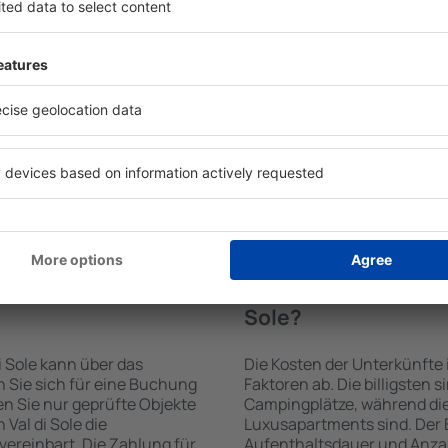
en von der Suchmaschine
Die Annehmlichkeiten bei Un
 der Check-In- und Check-
der Art des ausgewählten Ob
uswahl der Anzahl der
Gäste nutzen Küchenzeile, 
, welche Unterkünfte in Val
Kaffeezubehör, Handtücher 
er Unterkunft wird durch
Unterkünften verfügbar sin
die Anzahl der Sterne, die
Parkplätze an der Unterkunf
zum Zentrum und die
Restaurant bestellen oder 
erleichtert. Dadurch
auswählen. Sie können zusät
ine Unterkunft in Val di
buchen, die den Gästen Flu
Sie können je nach Bedarf
en mit dem Flug buchen.
e in Val di Sole
Wie viel kostet eine
Sole?
i Sole kann über das
Die Kosten der Unterkünfte 
Sie sich für eine Buchung
Faktoren ab. Die billigsten 
n Sie nur geprüfte Objekte
Campingplätze, während die
Val di Sole die
Luxusapartments sind. Der 
vereinbart. Die Zahlung für
Aufenthaltsdauer und Anzah