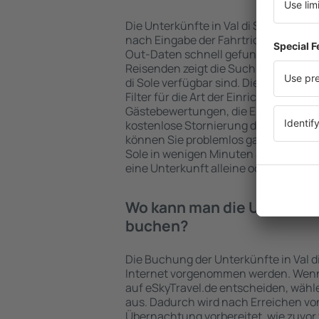
Die Unterkünfte in Val di Sole werd
nach Eingabe der Fahrtrichtung und
Out-Daten schnell gefunden. Nach A
Reisenden zeigt die Suchmaschine an
di Sole verfügbar sind. Die Auswahl d
Filter für die Art der Einrichtung und 
Gästebewertungen, die Entfernung 
kostenlose Stornierung der Buchung 
können Sie problemlos ganz einfach e
Sole in wenigen Minuten auswählen. 
eine Unterkunft alleine oder zusamm
Wo kann man die Unterkünft
buchen?
Die Buchung der Unterkünfte in Val d
Internet vorgenommen werden. Wenn 
auf eSkyTravel.de entscheiden, wähle
aus. Dadurch wird nach Erreichen von 
Übernachtung vorbereitet, wie zuvor 