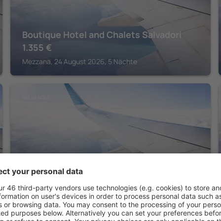
Boutique Hotel and Chalets Salvadori
1.355
€
Mezzana, 24 August 2026, 5 Nächte
VAL DI SOLE
Park Hotel
288
€
Folgarida, 22 August 2026, 2 Nächte