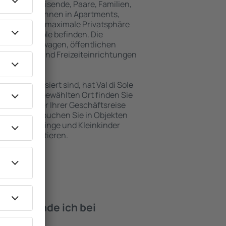
für Alleinreisende, Paare, Familien,
 Besucher können in Apartments,
achten, die maximale Privatsphäre
on Val di Sole befinden. Die
ähe zu Mietwagen, öffentlichen
, Service- und Freizeiteinrichtungen
en Erholung.
en interessiert sind, hat Val di Sole
. An dem ausgewählten Ort finden Sie
s Urlaubs oder Ihrer Geschäftsreise
 Val di Sole buchen Sie in Objekten
derte, Säuglinge und Kleinkinder
en mit Haustieren.
iten finde ich bei
di Sole?