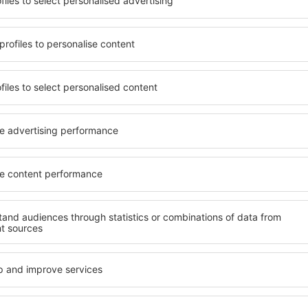
terschiedlichen
Angebot von vielen Objekten 
umige und komfortabel
Senioren und Gruppen. Die
len Annehmlichkeiten und
Hotels und Pensionen übern
er, wo sie während einer
bieten und sich im Zentrum v
n können. Die Unterkünfte
Annehmlichkeiten wie die N
 als auch in der Nähe des
Verkehrsmitteln, Geschäften
Stadtteilen oder Regionen
sind die Garantie einer gut
e Unterkunft in Val di Sole
n Ihren weiteren Vorhaben.
Wenn Sie an Luxusunterkünft
ein breites Angebot für Sie
t in Val di Sole gibt die
alles, was Sie während Ihre
rreichen des Ziels nach der
benötigen. Die Unterkunft in
inem Hotel, einer Wohnung
mit Einrichtungen für Behin
ende suchen zu müssen.
sowie für Reisende zusamm
esuch von Val di Sole und
en Atmosphäre verlaufen.
e in Val di Sole
Welche Annehmlichke
Unterkünften in Val 