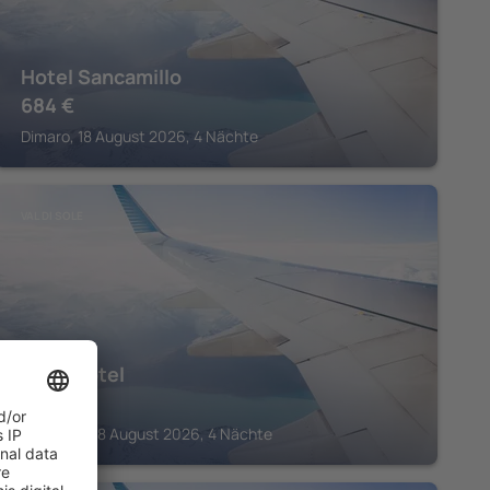
Hotel Sancamillo
684
€
Dimaro, 18 August 2026, 4 Nächte
VAL DI SOLE
Nivis Hotel
716
€
Folgarida, 18 August 2026, 4 Nächte