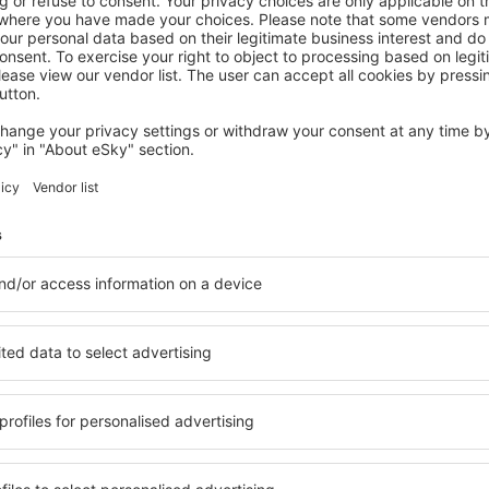
VAL DI SOLE
Hotel Biancaneve
405
€
Cogolo, 22 August 2026, 2 Nächte
Mehr Angebote prüfen in Val di Sole
Sole
Val di Sole – b
den Sie Unterkünfte für jede
Die Unterkünfte in Val di S