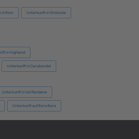
t in Rom
Unterkunft in Siniscola
nft in Highland
Unterkunft in Garabandal
Unterkunft in Val Rendena
Unterkunft auf Bora Bora