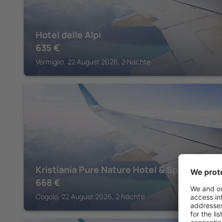
Hotel delle Alpi
635
€
Vermiglio, 22 August 2026, 2 Nächte
VAL DI SOLE
Kristiania Pure Nature Hotel & Spa
668
€
Cogolo, 22 August 2026, 2 Nächte