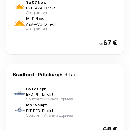
Sa 07 Nov.
PVU
-
AZA
·
Direkt
Allegiant Air
Mi 11 Nov.
AZA
-
PVU
·
Direkt
Allegiant Air
67 €
ab
Bradford
-
Pittsburgh
3 Tage
Sa 12 Sept.
BFD
-
PIT
·
Direkt
Southern Airways Express
Mo 14 Sept.
PIT
-
BFD
·
Direkt
Southern Airways Express
68 €