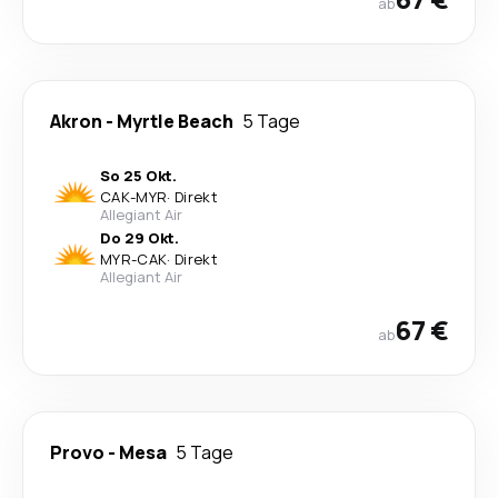
ab
Akron
-
Myrtle Beach
5 Tage
So 25 Okt.
CAK
-
MYR
·
Direkt
Allegiant Air
Do 29 Okt.
MYR
-
CAK
·
Direkt
Allegiant Air
67 €
ab
Provo
-
Mesa
5 Tage