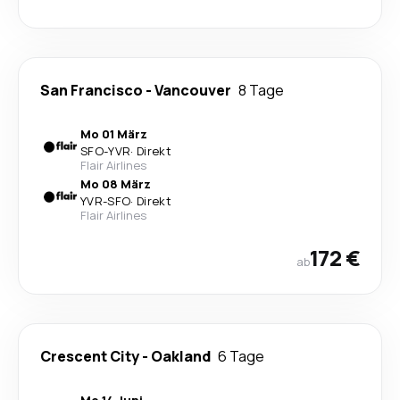
San Francisco
-
Vancouver
8 Tage
Mo 01 März
SFO
-
YVR
·
Direkt
Flair Airlines
Mo 08 März
YVR
-
SFO
·
Direkt
Flair Airlines
172 €
ab
Crescent City
-
Oakland
6 Tage
Mo 14 Juni