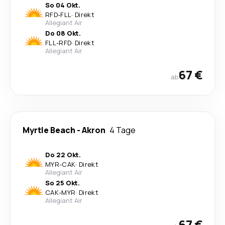
So 04 Okt.
RFD
-
FLL
·
Direkt
Allegiant Air
Do 08 Okt.
FLL
-
RFD
·
Direkt
Allegiant Air
67 €
ab
Myrtle Beach
-
Akron
4 Tage
Do 22 Okt.
MYR
-
CAK
·
Direkt
Allegiant Air
So 25 Okt.
CAK
-
MYR
·
Direkt
Allegiant Air
67 €