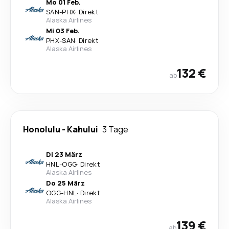
Mo 01 Feb.
SAN
-
PHX
·
Direkt
Alaska Airlines
Mi 03 Feb.
PHX
-
SAN
·
Direkt
Alaska Airlines
132 €
ab
Honolulu
-
Kahului
3 Tage
Di 23 März
HNL
-
OGG
·
Direkt
Alaska Airlines
Do 25 März
OGG
-
HNL
·
Direkt
Alaska Airlines
139 €
ab