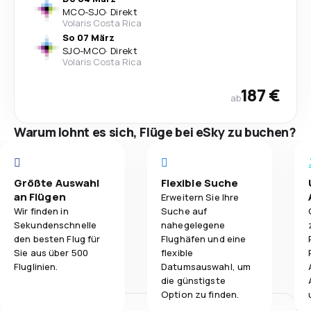
MCO
-
SJO
·
Direkt
Volaris Costa Rica
So 07 März
SJO
-
MCO
·
Direkt
Volaris Costa Rica
187 €
ab
Warum lohnt es sich, Flüge bei eSky zu buchen?
Größte Auswahl
Flexible Suche
an Flügen
Erweitern Sie Ihre
Wir finden in
Suche auf
Sekundenschnelle
nahegelegene
den besten Flug für
Flughäfen und eine
Sie aus über 500
flexible
Fluglinien.
Datumsauswahl, um
die günstigste
Option zu finden.