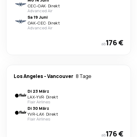
CEC
-
OAK
·
Direkt
Advanced Air
Sa 19 Juni
OAK
-
CEC
·
Direkt
Advanced Air
176 €
ab
Los Angeles
-
Vancouver
8 Tage
Di 23 März
LAX
-
YVR
·
Direkt
Flair Airlines
Di 30 März
YVR
-
LAX
·
Direkt
Flair Airlines
176 €
ab