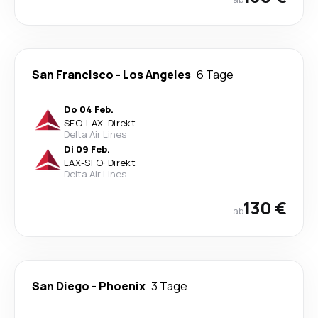
San Francisco
-
Los Angeles
6 Tage
Do 04 Feb.
SFO
-
LAX
·
Direkt
Delta Air Lines
Di 09 Feb.
LAX
-
SFO
·
Direkt
Delta Air Lines
130 €
ab
San Diego
-
Phoenix
3 Tage