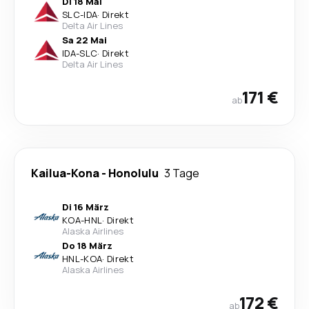
Di 18 Mai
SLC
-
IDA
·
Direkt
Delta Air Lines
Sa 22 Mai
IDA
-
SLC
·
Direkt
Delta Air Lines
171 €
ab
Kailua-Kona
-
Honolulu
3 Tage
Di 16 März
KOA
-
HNL
·
Direkt
Alaska Airlines
Do 18 März
HNL
-
KOA
·
Direkt
Alaska Airlines
172 €
ab