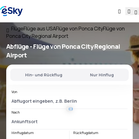
Flüge
Flüge aus USA
Flüge von Ponca City
Flüge von
Ponca City Regional Airport
Abflüge - Flüge von
Ponca City Regional
Airport
Hin- und Rückflug
Nur Hinflug
Von
Nach
Hinflugdatum
Rückflugdatum