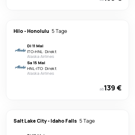
Hilo
-
Honolulu
5 Tage
Di 11 Mai
ITO
-
HNL
·
Direkt
Alaska Airlines
Sa 15 Mai
HNL
-
ITO
·
Direkt
Alaska Airlines
139 €
ab
Salt Lake City
-
Idaho Falls
5 Tage