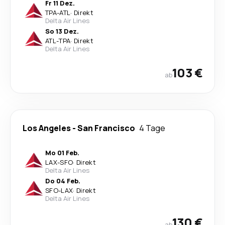
Fr 11 Dez.
TPA
-
ATL
·
Direkt
Delta Air Lines
So 13 Dez.
ATL
-
TPA
·
Direkt
Delta Air Lines
103 €
ab
Los Angeles
-
San Francisco
4 Tage
Mo 01 Feb.
LAX
-
SFO
·
Direkt
Delta Air Lines
Do 04 Feb.
SFO
-
LAX
·
Direkt
Delta Air Lines
130 €
ab