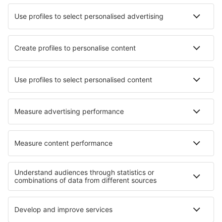
Fluggesellschaften
Ryanair
WizzAir
Lufthansa
Eurowings
Turkish Airlines
Über eSky
Impressum
AGB
Meine Reservierung
Datenschutz
Hilfe und Kontakt
Privatsphäre