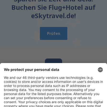
Buchen Sie Flug+Hotel auf
eSkytravel.de!
Prüfen
Laden Sie unsere App herunter
und planen
Sie Ihre Reisen