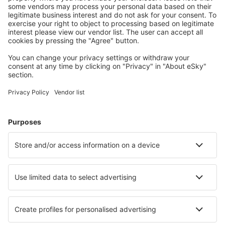
Reise planen
Flüge
Kurzurlaub
Urlaub
Unterkunft
Flug+Hotel
Hotels
Transfers
Sehenswürdigkeiten
Sportveranstaltungen
Mehr Infos
Mobile app