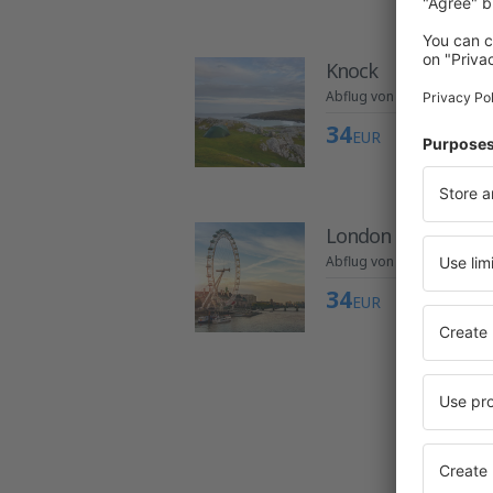
Knock
Abflug von Köln
34
EUR
London
Abflug von Köln
34
EUR