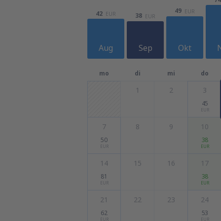
49
EUR
42
EUR
38
EUR
Aug
Sep
Okt
mo
di
mi
do
1
2
3
45
EUR
7
8
9
10
50
38
EUR
EUR
14
15
16
17
81
38
EUR
EUR
21
22
23
24
62
53
EUR
EUR