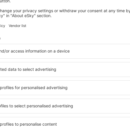
Mailand
Abflug von Köln
38
EUR
Manchester
Abflug von Köln
38
EUR
Zeige andere Angebote