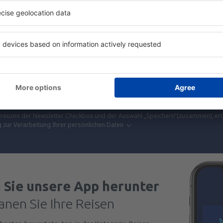
Reiseangebote vor anderen.
senden Dir nur die besten Schnäppchen – verspro
S
n zu super Preisen im Newsletter.
Ich stimme zu, Marketinginformationen 
mir angegebene E-Mail-Adresse zu erhalten.
reuzen der Newsletter Checkbox und der Auswahl „Speichern”(zusammen), erte
zur Verarbeitung Ihrer persönlichen Daten
 Sie unsere App herunter
anen Sie Ihre Reisen