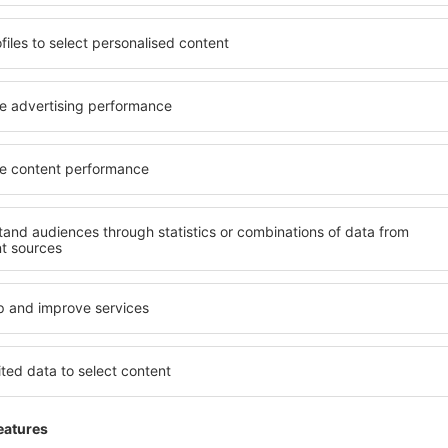
Sparen Sie Zeit und Geld.
Buchen Sie Flug+Hotel a
eSkytravel.de!
Prüfen
etter-Empfänger reisen me
weniger Geld
Flüge, Städtereisen, Urlaub – sichern Sie sich ei