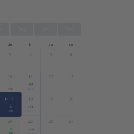
v
Dez
Jan
Feb
do
fr
sa
so
3
4
5
6
10
11
12
13
+1
+55
EUR
EUR
17
18
19
20
+0
+11
EUR
EUR
24
25
26
27
+0
+29
EUR
EUR