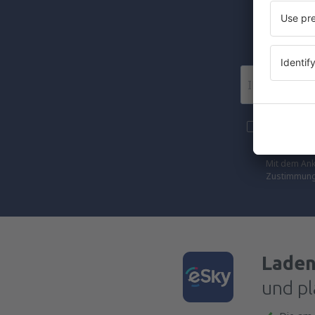
Wir 
Mehr Reise
an die von 
Mit dem Ank
Zustimmung 
Laden
und pl