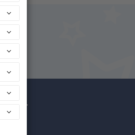
uf
hr für
nzigartige