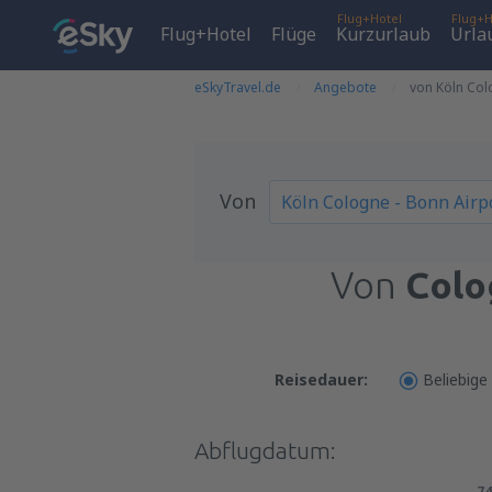
Flug+Hotel
Flug+H
Flug+Hotel
Flüge
Kurzurlaub
Urla
eSkyTravel.de
Angebote
von Köln Col
Von
Von
Colo
Reisedauer:
Beliebige
Abflugdatum:
74