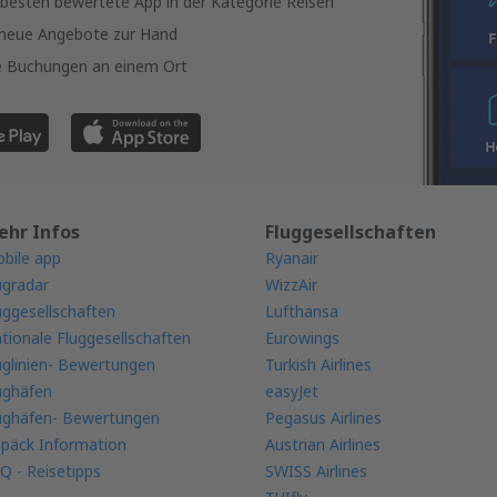
besten bewertete App in der Kategorie Reisen
 neue Angebote zur Hand
re Buchungen an einem Ort
ehr Infos
Fluggesellschaften
bile app
Ryanair
ugradar
WizzAir
uggesellschaften
Lufthansa
tionale Fluggesellschaften
Eurowings
uglinien- Bewertungen
Turkish Airlines
ughäfen
easyJet
ughäfen- Bewertungen
Pegasus Airlines
päck Information
Austrian Airlines
Q - Reisetipps
SWISS Airlines