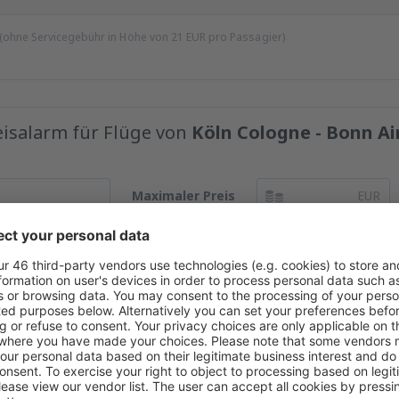
 (ohne Servicegebühr in Höhe von
21
EUR
pro Passagier)
reisalarm für Flüge von
Köln Cologne - Bonn Ai
Maximaler Preis
EUR
r Preisen im Newsletter.
Ich stimme zu, Marketinginformationen von eSky.p
haben für Dich mehr Angebote gef