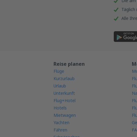
Die am 
Täglich
Alle Ih
Reise planen
M
Flüge
Mo
Kurzurlaub
Fl
Urlaub
Fl
Unterkunft
Na
Flug+Hotel
Fl
Hotels
Fl
Mietwagen
Fl
Yachten
Ge
Fähren
FA