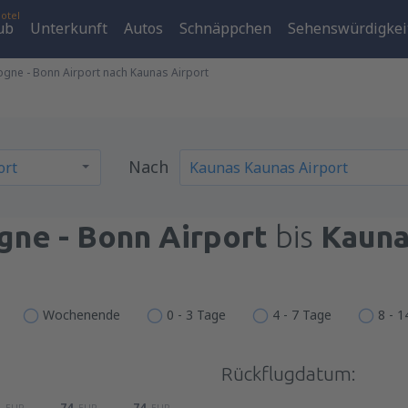
otel
ub
Unterkunft
Autos
Schnäppchen
Sehenswürdigkei
ogne - Bonn Airport nach Kaunas Airport
Nach
gne - Bonn Airport
bis
Kauna
Wochenende
0 - 3 Tage
4 - 7 Tage
8 - 
Rückflugdatum:
74
74
EUR
EUR
EUR