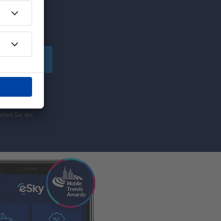
chen!
peichern
von eSky.pl S.A
ilen Sie die