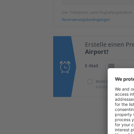
Der Ticketpreis samt Flughafengebühren
Reservierungsbedingungen
Erstelle einen P
Airport!
E-Mail
Mehr Reisen zu supe
Adresse zu erhalten.
Wir 