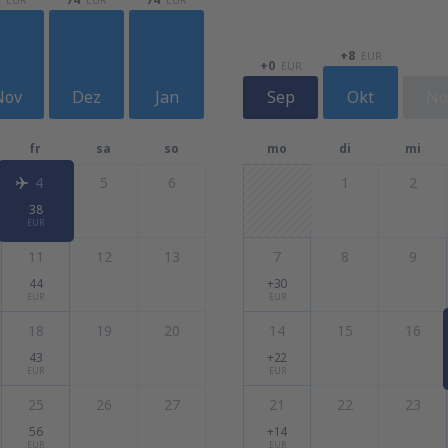
+8
EUR
+0
EUR
Nov
Dez
Jan
Sep
Okt
No
fr
sa
so
mo
di
mi
4
5
6
1
2
38
EUR
11
12
13
7
8
9
44
+30
EUR
EUR
18
19
20
14
15
16
43
+22
EUR
EUR
25
26
27
21
22
23
56
+14
EUR
EUR