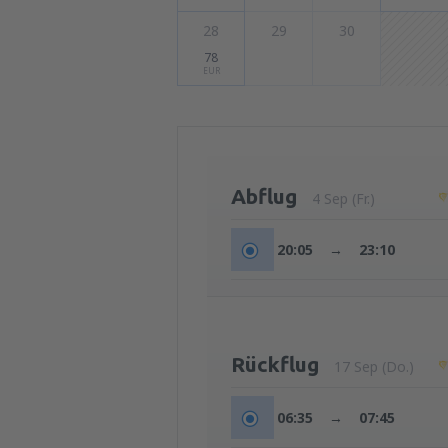
28
29
30
78
EUR
Abflug
4 Sep (Fr.)
20:05
→
23:10
Rückflug
17 Sep (Do.)
06:35
→
07:45