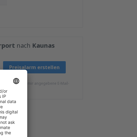
rport
nach
Kaunas
Preisalarm erstellen
l S.A an die von mir angegebene E-Mail-
unden