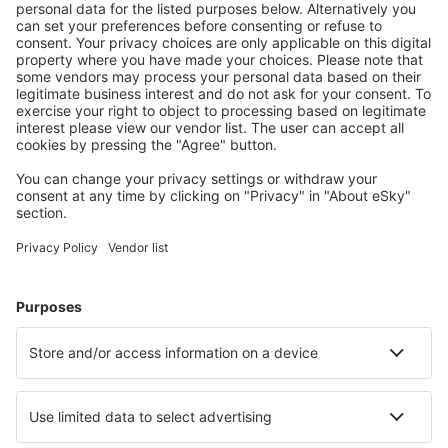
Wir haben für Dich mehr Angebote gefunden
Danzig
Abflug von Hamburg
31
EUR
Danzig
Abflug von Hamburg
35
EUR