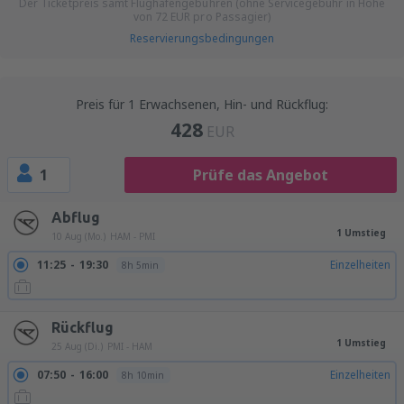
Der Ticketpreis samt Flughafengebühren (ohne Servicegebühr in Höhe
von
72
EUR
pro Passagier)
Reservierungsbedingungen
Preis für 1 Erwachsenen, Hin- und Rückflug:
428
EUR
1
Prüfe das Angebot
Abflug
1 Umstieg
10 Aug (Mo.)
HAM - PMI
11:25
19:30
Einzelheiten
8h 5min
Rückflug
1 Umstieg
25 Aug (Di.)
PMI - HAM
07:50
16:00
Einzelheiten
8h 10min