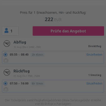
Preis für 1 Erwachsenen, Hin- und Rückflug:
222
EUR
1
Prüfe das Angebot
Abflug
Direktflug
10 Aug (Mo.)
HAM - PMI
05:55
08:40
Einzelheiten
2h 45min
Rückflug
1 Umstieg
25 Aug (Di.)
PMI - HAM
07:50
16:00
Einzelheiten
8h 10min
Der Ticketpreis samt Flughafengebühren (ohne Servicegebühr in Höhe
von
65
EUR
pro Passagier)