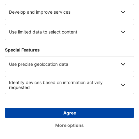
Laden Sie unsere App herunter
und planen
Sie Ihre Reisen
Reise planen
Flüge
Kurzurlaub
Urlaub
Unterkunft
Flug+Hotel
Hotels