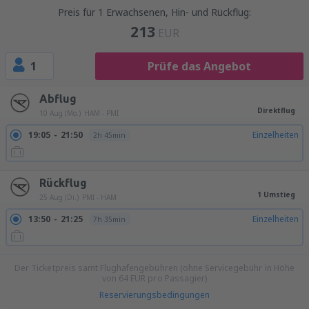
Preis für 1 Erwachsenen, Hin- und Rückflug:
213
EUR
1
Prüfe das Angebot
Abflug
Direktflug
10 Aug (Mo.)
HAM - PMI
19:05
21:50
Einzelheiten
2h 45min
Rückflug
1 Umstieg
25 Aug (Di.)
PMI - HAM
13:50
21:25
Einzelheiten
7h 35min
Der Ticketpreis samt Flughafengebühren (ohne Servicegebühr in Höhe
von
64
EUR
pro Passagier)
Reservierungsbedingungen