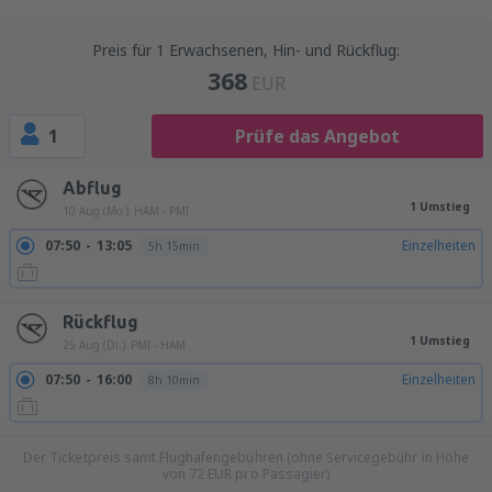
Preis für 1 Erwachsenen, Hin- und Rückflug:
368
EUR
1
Prüfe das Angebot
Abflug
1 Umstieg
10 Aug (Mo.)
HAM - PMI
07:50
13:05
Einzelheiten
5h 15min
Rückflug
1 Umstieg
25 Aug (Di.)
PMI - HAM
07:50
16:00
Einzelheiten
8h 10min
Der Ticketpreis samt Flughafengebühren (ohne Servicegebühr in Höhe
von
72
EUR
pro Passagier)