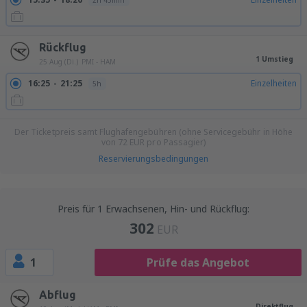
2h 45min
Rückflug
1 Umstieg
25 Aug (Di.)
PMI - HAM
16:25
21:25
Einzelheiten
5h
Der Ticketpreis samt Flughafengebühren (ohne Servicegebühr in Höhe
von
72
EUR
pro Passagier)
Reservierungsbedingungen
Preis für 1 Erwachsenen, Hin- und Rückflug:
302
EUR
1
Prüfe das Angebot
Abflug
Direktflug