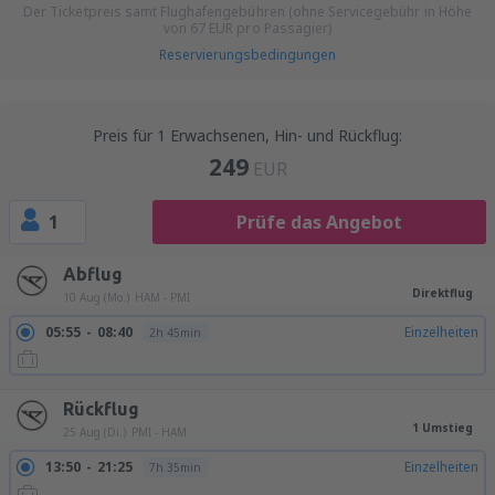
Der Ticketpreis samt Flughafengebühren (ohne Servicegebühr in Höhe
von
67
EUR
pro Passagier)
Reservierungsbedingungen
Preis für 1 Erwachsenen, Hin- und Rückflug:
249
EUR
1
Prüfe das Angebot
Abflug
Direktflug
10 Aug (Mo.)
HAM - PMI
05:55
08:40
Einzelheiten
2h 45min
Rückflug
1 Umstieg
25 Aug (Di.)
PMI - HAM
13:50
21:25
Einzelheiten
7h 35min