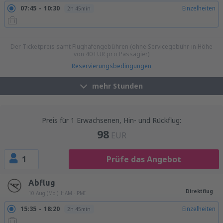
07:45
10:30
Einzelheiten
2h 45min
08:00
10:45
Einzelheiten
2h 45min
Der Ticketpreis samt Flughafengebühren (ohne Servicegebühr in Höhe
von
40
EUR
pro Passagier)
Reservierungsbedingungen
mehr Stunden
Preis für 1 Erwachsenen, Hin- und Rückflug:
98
EUR
1
Prüfe das Angebot
Abflug
Direktflug
10 Aug (Mo.)
HAM - PMI
15:35
18:20
Einzelheiten
2h 45min