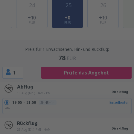
24
25
26
0
+10
+0
+10
EUR
EUR
EUR
Preis für 1 Erwachsenen, Hin- und Rückflug:
78
EUR
1
Prüfe das Angebot
Abflug
Direktflug
10 Aug (Mo.)
HAM - PMI
19:05
21:50
Einzelheiten
2h 45min
Rückflug
Direktflug
25 Aug (Di.)
PMI - HAM