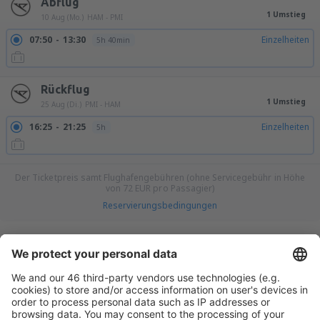
Abflug
1 Umstieg
10 Aug (Mo.)
HAM - PMI
07:50
13:30
Einzelheiten
5h 40min
Rückflug
1 Umstieg
25 Aug (Di.)
PMI - HAM
16:25
21:25
Einzelheiten
5h
Der Ticketpreis samt Flughafengebühren (ohne Servicegebühr in Höhe
von
72
EUR
pro Passagier)
Reservierungsbedingungen
Erstelle einen Preisalarm für Flüge von
Hamburg
Fuhlsbuttel
nach
Palma de Mallorca Airport!