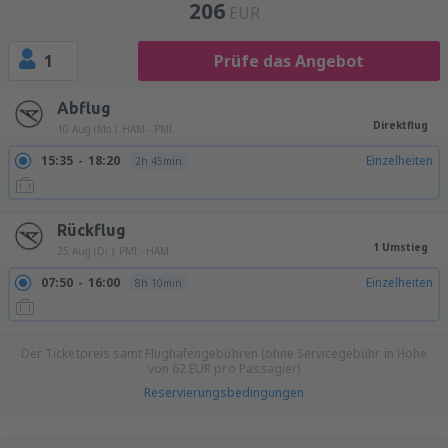
206
EUR
1
Prüfe das Angebot
Abflug
Direktflug
10 Aug (Mo.)
HAM - PMI
15:35
18:20
Einzelheiten
2h 45min
Rückflug
1 Umstieg
25 Aug (Di.)
PMI - HAM
07:50
16:00
Einzelheiten
8h 10min
Der Ticketpreis samt Flughafengebühren (ohne Servicegebühr in Höhe
von
62
EUR
pro Passagier)
Reservierungsbedingungen