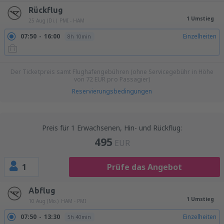
Rückflug
1 Umstieg
25 Aug (Di.)
PMI - HAM
07:50
16:00
Einzelheiten
8h 10min
Der Ticketpreis samt Flughafengebühren (ohne Servicegebühr in Höhe
von
72
EUR
pro Passagier)
Reservierungsbedingungen
Preis für 1 Erwachsenen, Hin- und Rückflug:
495
EUR
1
Prüfe das Angebot
Abflug
1 Umstieg
10 Aug (Mo.)
HAM - PMI
07:50
13:30
Einzelheiten
5h 40min