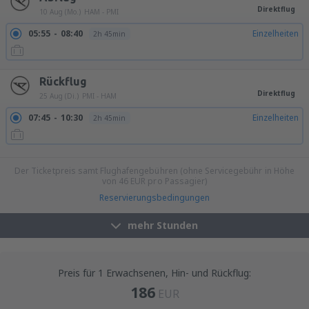
Direktflug
10 Aug (Mo.)
HAM - PMI
05:55
08:40
Einzelheiten
2h 45min
Rückflug
Direktflug
25 Aug (Di.)
PMI - HAM
07:45
10:30
Einzelheiten
2h 45min
08:00
10:45
Einzelheiten
2h 45min
Der Ticketpreis samt Flughafengebühren (ohne Servicegebühr in Höhe
von
46
EUR
pro Passagier)
Reservierungsbedingungen
mehr Stunden
Preis für 1 Erwachsenen, Hin- und Rückflug:
186
EUR