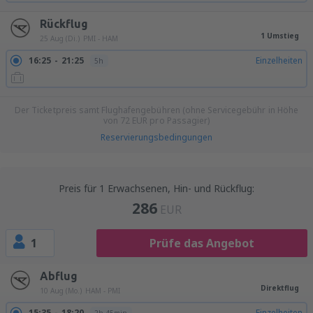
Rückflug
1 Umstieg
25 Aug (Di.)
PMI - HAM
16:25
21:25
Einzelheiten
5h
Der Ticketpreis samt Flughafengebühren (ohne Servicegebühr in Höhe
von
72
EUR
pro Passagier)
Reservierungsbedingungen
Preis für 1 Erwachsenen, Hin- und Rückflug:
286
EUR
1
Prüfe das Angebot
Abflug
Direktflug
10 Aug (Mo.)
HAM - PMI
15:35
18:20
Einzelheiten