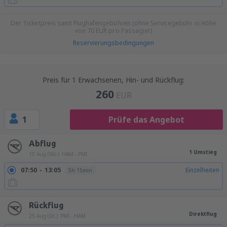
Der Ticketpreis samt Flughafengebühren (ohne Servicegebühr in Höhe
von
70
EUR
pro Passagier)
Reservierungsbedingungen
Preis für 1 Erwachsenen, Hin- und Rückflug:
260
EUR
1
Prüfe das Angebot
Abflug
1 Umstieg
10 Aug (Mo.)
HAM - PMI
07:50
13:05
Einzelheiten
5h 15min
Rückflug
Direktflug
25 Aug (Di.)
PMI - HAM