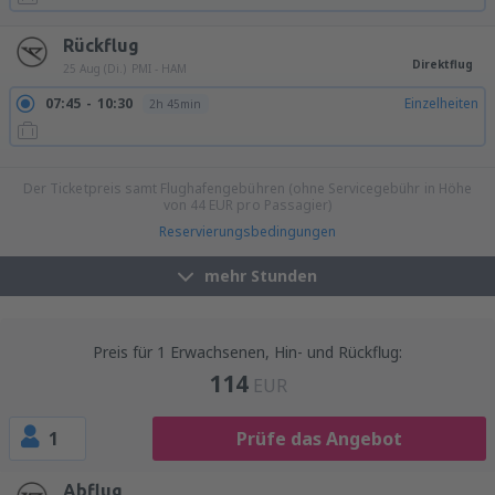
Rückflug
Direktflug
25 Aug (Di.)
PMI - HAM
07:45
10:30
Einzelheiten
2h 45min
08:00
10:45
Einzelheiten
2h 45min
Der Ticketpreis samt Flughafengebühren (ohne Servicegebühr in Höhe
von
44
EUR
pro Passagier)
Reservierungsbedingungen
mehr Stunden
Preis für 1 Erwachsenen, Hin- und Rückflug:
114
EUR
1
Prüfe das Angebot
Abflug