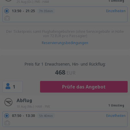
1 Umstieg
25 Aug (Di.)
PMI - HAM
13:50
21:25
Einzelheiten
7h 35min
Der Ticketpreis samt Flughafengebühren (ohne Servicegebühr in Höhe
von
72
EUR
pro Passagier)
Reservierungsbedingungen
Preis für 1 Erwachsenen, Hin- und Rückflug:
468
EUR
1
Prüfe das Angebot
Abflug
1 Umstieg
10 Aug (Mo.)
HAM - PMI
07:50
13:30
Einzelheiten
5h 40min