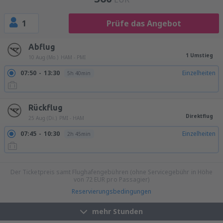
1
Prüfe das Angebot
Abflug
1 Umstieg
10 Aug (Mo.)
HAM - PMI
07:50
13:30
Einzelheiten
5h 40min
Rückflug
Direktflug
25 Aug (Di.)
PMI - HAM
07:45
10:30
Einzelheiten
2h 45min
08:00
10:45
Einzelheiten
2h 45min
Der Ticketpreis samt Flughafengebühren (ohne Servicegebühr in Höhe
von
72
EUR
pro Passagier)
Reservierungsbedingungen
mehr Stunden