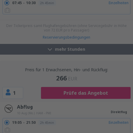
07:45
10:30
Einzelheiten
2h 45min
08:00
10:45
Einzelheiten
2h 45min
Der Ticketpreis samt Flughafengebühren (ohne Servicegebühr in Höhe
von
72
EUR
pro Passagier)
Reservierungsbedingungen
mehr Stunden
Preis für 1 Erwachsenen, Hin- und Rückflug:
266
EUR
1
Prüfe das Angebot
Abflug
Direktflug
10 Aug (Mo.)
HAM - PMI
19:05
21:50
Einzelheiten
2h 45min