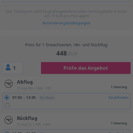
Der Ticketpreis samt Flughafengebühren (ohne Servicegebühr in Höhe
von
72
EUR
pro Passagier)
Reservierungsbedingungen
Preis für 1 Erwachsenen, Hin- und Rückflug:
448
EUR
1
Prüfe das Angebot
Abflug
1 Umstieg
10 Aug (Mo.)
HAM - PMI
07:50
13:05
Einzelheiten
5h 15min
Rückflug
1 Umstieg
25 Aug (Di.)
PMI - HAM