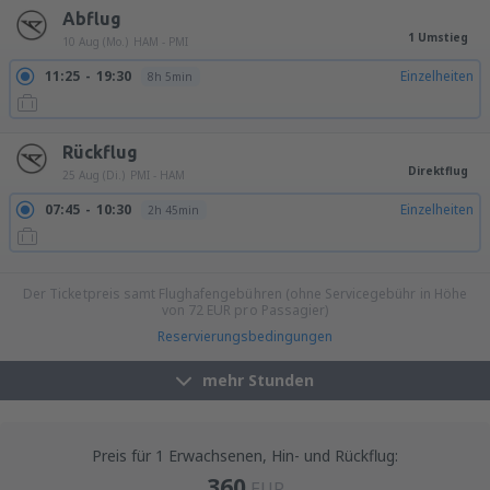
Abflug
1 Umstieg
10 Aug (Mo.)
HAM - PMI
11:25
19:30
Einzelheiten
8h 5min
Rückflug
Direktflug
25 Aug (Di.)
PMI - HAM
07:45
10:30
Einzelheiten
2h 45min
08:00
10:45
Einzelheiten
2h 45min
Der Ticketpreis samt Flughafengebühren (ohne Servicegebühr in Höhe
von
72
EUR
pro Passagier)
Reservierungsbedingungen
mehr Stunden
Preis für 1 Erwachsenen, Hin- und Rückflug:
360
EUR