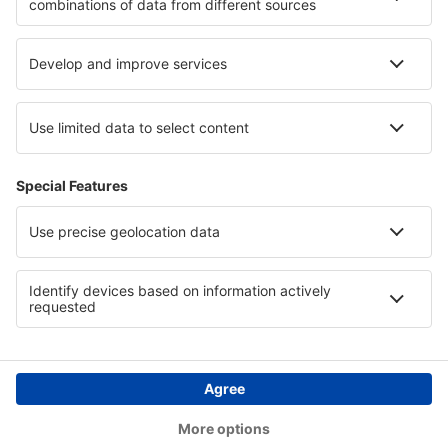
Privatsphäre
Länder
Internationale Webseiten
eSky.eu
eSky.com
eDestinos.com