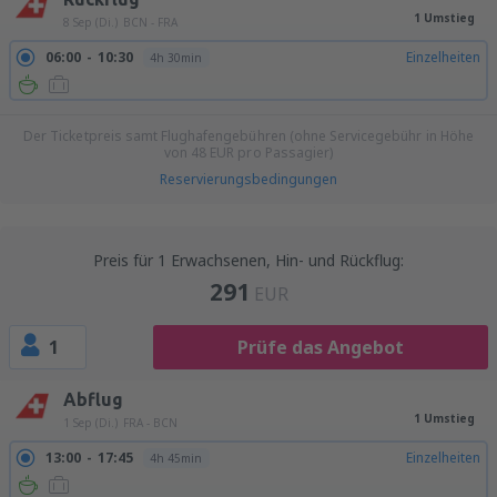
1 Umstieg
8 Sep (Di.)
BCN - FRA
06:00
10:30
Einzelheiten
4h 30min
Der Ticketpreis samt Flughafengebühren (ohne Servicegebühr in Höhe
von
48
EUR
pro Passagier)
Reservierungsbedingungen
Preis für 1 Erwachsenen, Hin- und Rückflug:
291
EUR
1
Prüfe das Angebot
Abflug
1 Umstieg
1 Sep (Di.)
FRA - BCN
13:00
17:45
Einzelheiten
4h 45min