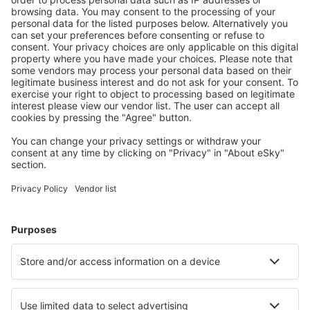
Sie Ihre Reisen
Reise planen
Flüge
Kurzurlaub
Urlaub
Unterkunft
Flug+Hotel
Hotels
Transfers
Sehenswürdigkeiten
Sportveranstaltungen