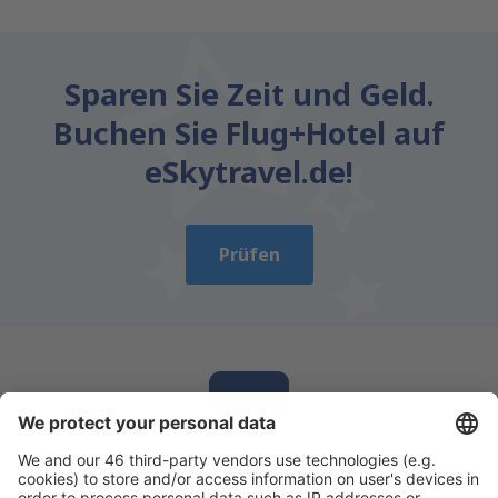
Sparen Sie Zeit und Geld.
Buchen Sie Flug+Hotel auf
eSkytravel.de!
Prüfen
Laden Sie unsere App herunter
und planen