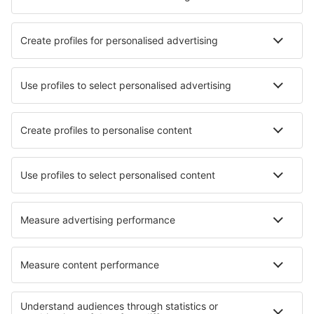
Mehr Infos
Mobile app
Fluggesellschaften
Ryanair
WizzAir
Lufthansa
Eurowings
Turkish Airlines
Über eSky
Impressum
AGB
Meine Reservierung
Datenschutz
Hilfe und Kontakt