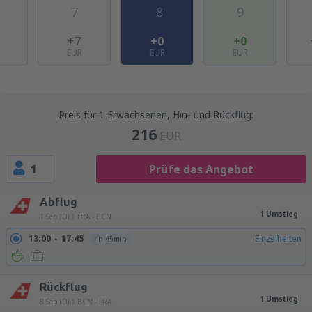
7
8
9
5
+7
+0
+0
EUR
EUR
EUR
Preis für 1 Erwachsenen, Hin- und Rückflug:
216
EUR
1
Prüfe das Angebot
Abflug
1 Umstieg
1 Sep (Di.)
FRA - BCN
13:00
17:45
Einzelheiten
4h 45min
Rückflug
1 Umstieg
8 Sep (Di.)
BCN - FRA