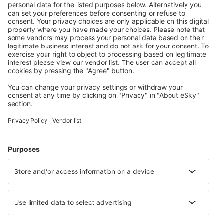
Attraktive Preise und Spezialangebote für eingeloggte
Benutzer.
Unterkünfte, die Sie mögen
Wählen Sie aus über 1,3 Millionen Unterkünften: Hotels,
Hütten, Apartments und andere.
Meist gesuchte Hotels von eSky-Nutzern
Hotels in Großbritannien - Beliebte Städte
Hotels in Birmingham
Hotels in Manchester
Hotels in Edinburgh
Hotels in London
Hotels in Liverpool
Hotels in Looe
Hotels in Weymouth
Hotels in Ulverston
Hotels in Morecambe