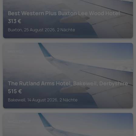
Best Western Plus Buxton Lee Wood Hotel
313
€
Buxton, 25 August 2026, 2 Nächte
BAKEWELL
The Rutland Arms Hotel, Bakewell, Derbyshire
515
€
Bakewell, 14 August 2026, 2 Nächte
MACCLESFIELD