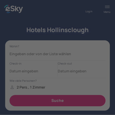
Log in
Menü
Hotels Hollinsclough