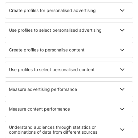
Hotels in Poole
Die besten Hotels - Städte
Hotels in Vascoeuil
Hotels in Bibbona
Hotels Stara Kapela
Hotels in Batelov
Hotels in Waarschoot
Hotels in Odenton
Hotels in Mulberry
Hotels in Abama
Hotels in Byron Bay
Hotels in Les Rasses
Die besten Hotels - Regionen
Hotels auf den Kanalinseln
Hotels in Anglesey
Hotels auf Guernsey
Hotels in Nordirland
Hotels in Wales
Hotels in Tatras
Hotels auf Mauritius