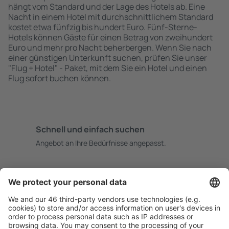
hängt vom Standard und der Lage des Hotels ab. Eine
Nacht in einem Hotel mit durchschnittlichem Standard
kostet etwa fünfzig bis hundert Euro. Fünf-Sterne-
Hotels können Gäste für einen Betrag von zweihundert
Euro und mehr pro Nacht beherbergen. Wenn Sie nach
einer günstigen Unterkunft suchen, prüfen Sie unser
"Flug + Hotel" - Paket, mit dem Sie ein Hotel und einen
Flug sofort buchen können.
Schnell und einfach suchen
Angebot an Ihre Bedürfnisse angepasst.
Sicher planen
Buchen ohne Sorgen mit einer kostenlosen
Stornierungsoption.
Mehr sparen