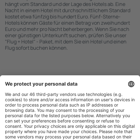
hängt vom Standard und der Lage des Hotels ab. Eine
Nacht in einem Hotel mit durchschnittlichem Standard
kostet etwa fünfzig bis hundert Euro. Fünf-Sterne-
Hotels können Gäste für einen Betrag von zweihundert
Euro und mehr pro Nacht beherbergen. Wenn Sie nach
einer günstigen Unterkunft suchen, prüfen Sie unser
"Flug + Hotel" - Paket, mit dem Sie ein Hotel und einen
Flug sofort buchen können.
Schnell und einfach suchen
Angebot an Ihre Bedürfnisse angepasst.
Sicher planen
Buchen ohne Sorgen mit einer kostenlosen
Stornierungsoption.
Mehr sparen