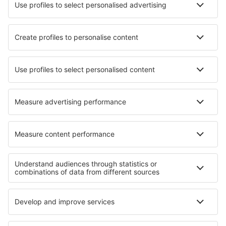
Hotels in Emst
Hotels in Hippolytushoef
Die besten Hotels - Städte
Hotels in Leonberg
Hotels in Dassel
Hotels in Montecchio
Hotels in La Glacerie
Hotels in Kefalari
Hotels Barrys Bay
Hotels in Ainaži
Hotels in Union Gap
Hotels in Vallérargues
Hotels in Saint-Germain-d'Esteuil
Die besten Hotels - Regionen
Hotels in den Niederlanden
Hotels in Colón
Hotels im Zillertal
Hotels in La Paz
Hotels in Nationalpark Ojców
Hotels in Pensacola Beach