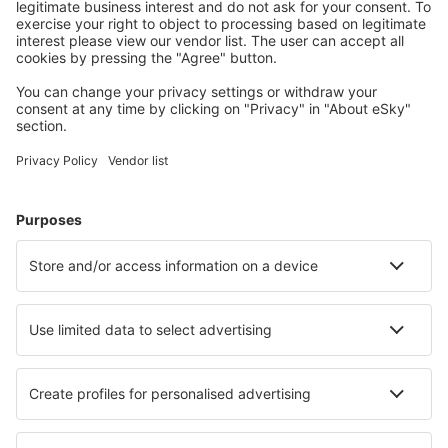
Attraktive Preise und Spezialangebote für eingeloggte
Benutzer.
Unterkünfte, die Sie mögen
Wählen Sie aus über 1,3 Millionen Unterkünften: Hotels,
Hütten, Apartments und andere.
Meist gesuchte Hotels von eSky-Nutzern
Hotels in den Niederlanden - Beliebte Städte
Hotels in Callantsoog
Hotels in Egmond aan Zee
Hotels in Kamperland
Hotels in Amsterdam
Hotels in Hague
Hotels in Noordwijk aan Zee
Hotels in Enschede
Hotels in Hoogersmilde