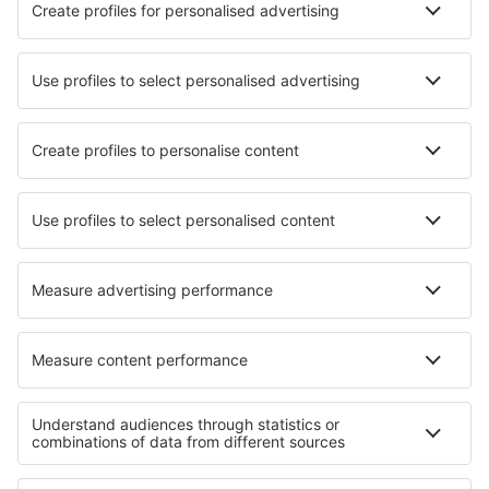
Hotels in Flensburg
Hotels in Putbus
Die besten Hotels - Städte
Hotels in Aberlady
Hotels in Montegrosso
Hotels Solochin
Hotels in Le Wast
Hotels in Zabrze
Hotels Kedougou
Hotels in Weirton
Hotels Chodel
Hotels in Kill
Hotels in Villanueva del Trabuco
Die besten Hotels - Regionen
Hotels im Schwarzwald
Hotels in Berchtesgaden
Hotels in Bavaria
Hotels in der Fränkischen Schweiz
Hotels in Rhineland-Palatinate
Hotels auf Lolland-Falster