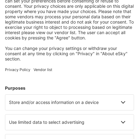
Mehr sparen
Attraktive Preise und Spezialangebote für eingeloggte
Benutzer.
Unterkünfte, die Sie mögen
Wählen Sie aus über 1,3 Millionen Unterkünften: Hotels,
Hütten, Apartments und andere.
Meist gesuchte Hotels von eSky-Nutzern
Hotels in Deutschland - Beliebte Städte
Hotels in Zingst
Hotels Westerhever
Hotels in Westerland
Hotels in Grömitz
Hotels in Heringsdorf
Hotels in Gelting
Hotels in Plau am See
Hotels in Bernkastel-Kues