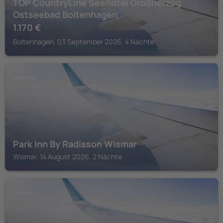
TOP CountryLine Seehotel Großherzog
Ostseebad Boltenhagen
1.170
€
Boltenhagen, 03 September 2026, 4 Nächte
WISMAR
Park Inn By Radisson Wismar
Wismar, 14 August 2026, 2 Nächte
WISMAR