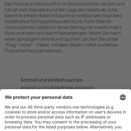
Der Preis pro Unterkunft in in Grevesmühlen variiert und
hängt vom Standard und der Lage des Hotels ab. Eine
Nacht in einem Hotel mit durchschnittlichem Standard
kostet etwa fünfzig bis hundert Euro. Fünf-Sterne-
Hotels können Gäste für einen Betrag von zweihundert
Euro und mehr pro Nacht beherbergen. Wenn Sie nach
einer günstigen Unterkunft suchen, prüfen Sie unser
"Flug + Hotel" - Paket, mit dem Sie ein Hotel und einen
Flug sofort buchen können.
Schnell und einfach suchen
Angebot an Ihre Bedürfnisse angepasst.
Sicher planen
Buchen ohne Sorgen mit einer kostenlosen
Stornierungsoption.