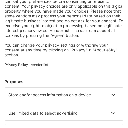
Benutzer.
Unterkünfte, die Sie mögen
Wählen Sie aus über 1,3 Millionen Unterkünften: Hotels,
Hütten, Apartments und andere.
Meist gesuchte Hotels von eSky-Nutzern
Hotels in Deutschland - Beliebte Städte
Hotels in Grömitz
Hotels in Zingst
Hotels in Heringsdorf
Hotels Westerhever
Hotels in Westerland
Hotels in Goehren
Hotels in Hamburg
Hotels in Hörnum
Hotels in Sankt Andreasberg
Hotels in Nieblum