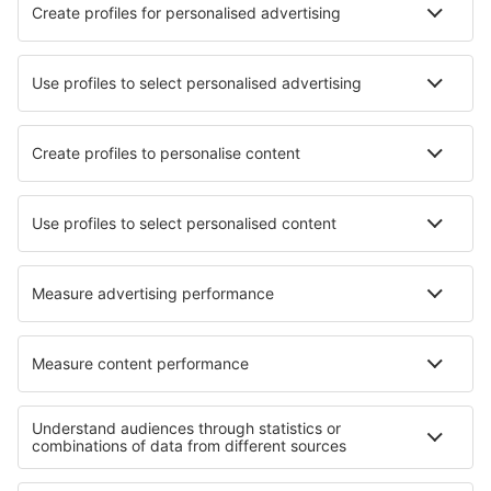
Die besten Hotels - Städte
Hotels in Tapiales
Hotels in Maimon
Hotels in Ilebo
Hotels in Viking
Hotels in Ystrad Mynach
Hotels in Norma
Hotels in Spirano
Hotels Noceda
Hotels in Marina di Camerota
Hotels in Lafox
Die besten Hotels - Regionen
Hotels auf Usedom
Hotels an der Ostseeküste
Hotels in den Bayerischen Alpen
Hotels im Harz
Hotels in der Fränkischen Schweiz
Hotels in Lake Titicaca
Hotels in Tlaxcala