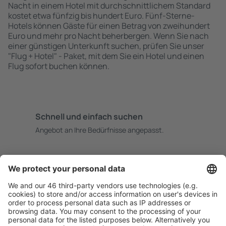
Nacht in einem Hotel mit durchschnittlichem Standard
kostet etwa fünfzig bis hundert Euro. Fünf-Sterne-
Hotels können Gäste für einen Betrag von zweihundert
Euro und mehr pro Nacht beherbergen. Wenn Sie nach
einer günstigen Unterkunft suchen, prüfen Sie unser
"Flug + Hotel" - Paket, mit dem Sie ein Hotel und einen
Flug sofort buchen können.
Schnell und einfach suchen
Angebot an Ihre Bedürfnisse angepasst.
Sicher planen
Buchen ohne Sorgen mit einer kostenlosen
Stornierungsoption.
Mehr sparen
Attraktive Preise und Spezialangebote für eingeloggte