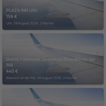
PLAZA INN Ulm
156
€
Ulm, 08 August 2026, 2 Nächte
BIBERACH AN DER RISS
Dorint Parkhotel Jordanbad Biberach an der
Riß
440
€
Biberach an der Riß, 08 August 2026, 2 Nächte
EHINGEN