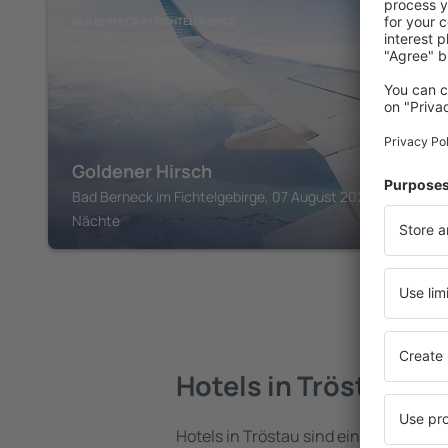
BAD BERNECK IM FICHTELGEBIRGE
Goldener Hirsch
Bad Berneck im Fichtelgebirge, 07 August 2026, 2
Nächte
Hotels in Tröstau
Hotels in Tröstau sind eine vielfältig