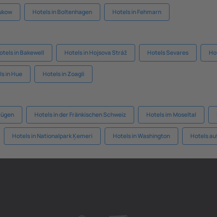
Bukow
Hotels in Boltenhagen
Hotels in Fehmarn
otels in Bakewell
Hotels in Hojsova Stráž
Hotels Sevares
Hot
ls in Hue
Hotels in Zoagli
Rügen
Hotels in der Fränkischen Schweiz
Hotels im Moseltal
Hotels in Nationalpark Ķemeri
Hotels in Washington
Hotels auf