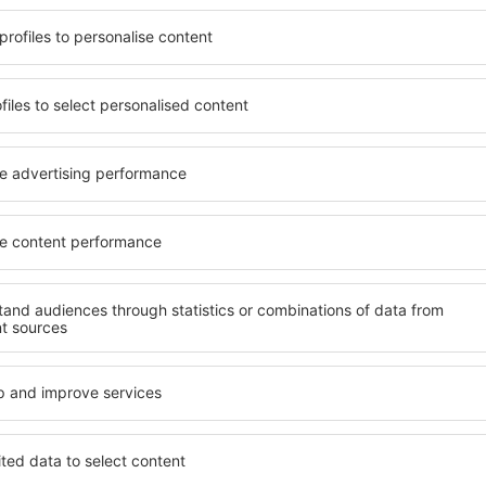
t, die seinen Erwartungen
wichtigsten Bedingungen, di
l mit hohem Standard und
muss. Die besten Hotels in 
els aus, die eine intime
einen hervorragenden Servi
e garantieren? in Tröstau
Annehmlichkeiten. Hochwer
 Geldtasche buchen! Wählen
Standard bieten eine ausge
ard des Hotels sowie die
wichtigsten Sehenswürdigke
 aus und die Möglichkeit
die kostenlosen Parkplätze
chung. Hotels in Tröstau
Apartment auswählen, das i
 beliebtesten
Hotel mit hohem Standard u
der Masse. Perfekt für
abwechslungsreiches Menü,
usgangspunkt für Ausflüge
Attraktionen für Kinder. Die
el für sich aus und bereiten
eine hervorragende Lösung 
er Geschäftsreise vor!
die geschäftlich reisen ode
organisieren möchten.
in Tröstau finden?
Welche Annehmlichke
in Tröstau finden?
au zu finden, ist die
für Unterkünfte. Eine
Hotels in in Tröstau sind E