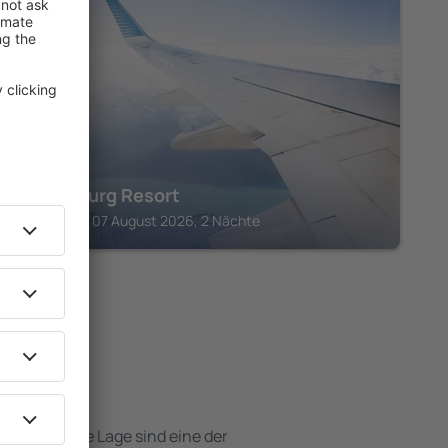
WUNSIEDEL
Luisenburg Resort
Wunsiedel, 07 August 2026, 2 Nächte
 Hotels
e attraktive Lage sind eine der