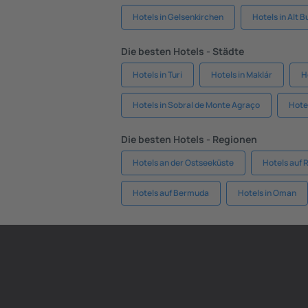
Hotels in Gelsenkirchen
Hotels in Alt 
Die besten Hotels - Städte
Hotels in Turi
Hotels in Maklár
H
Hotels in Sobral de Monte Agraço
Hote
Die besten Hotels - Regionen
Hotels an der Ostseeküste
Hotels auf 
Hotels auf Bermuda
Hotels in Oman