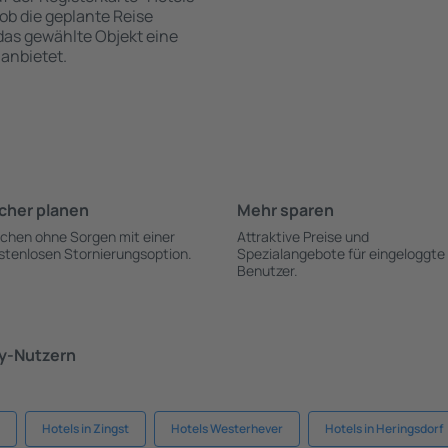
 ob die geplante Reise
 das gewählte Objekt eine
anbietet.
cher planen
Mehr sparen
chen ohne Sorgen mit einer
Attraktive Preise und
stenlosen Stornierungsoption.
Spezialangebote für eingeloggte
Benutzer.
ky-Nutzern
Hotels in Zingst
Hotels Westerhever
Hotels in Heringsdorf