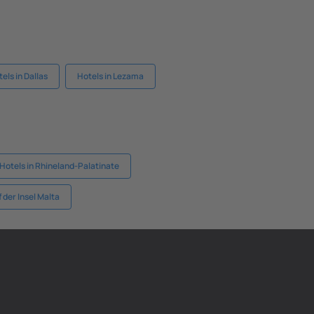
els in Dallas
Hotels in Lezama
Hotels in Rhineland-Palatinate
 der Insel Malta