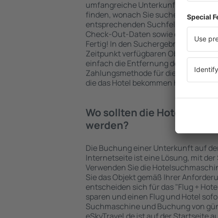
umfangreiche Unterkunftsbasis garan
finden, wonach Sie suchen. Geben Sie
entsprechenden Suchfelder ein, wähl
Check-Out-Daten sowie die Anzahl d
Fertig! In den Suchergebnissen wer
Zeitpunkt verfügbaren Objekte angez
einfach die Entfernung des Hotels v
Zahlungsmethode für die Unterkunft 
die das Hotel bekommen hat, überprü
Wo sollten die Hotels in in
werden?
Die Buchung einer Unterkunft auf de
Internetseite ist eine Lösung, mit der
Verwenden Sie die Hotelsuchmaschin
Sie das Objekt gemäß Ihrer Anforder
entscheiden sich für das "Flug + Hotel
sparen und einen Flug und Hotel sofo
Suchmaschine und Buchung von güns
eSkyTravel.de ist auf der Startseite a