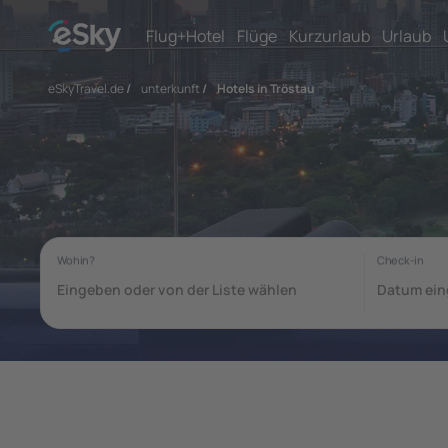
Flug+Hotel
Flüge
Kurzurlaub
Urlaub
eSkyTravel.de
/
unterkunft
/
Hotels in Tröstau