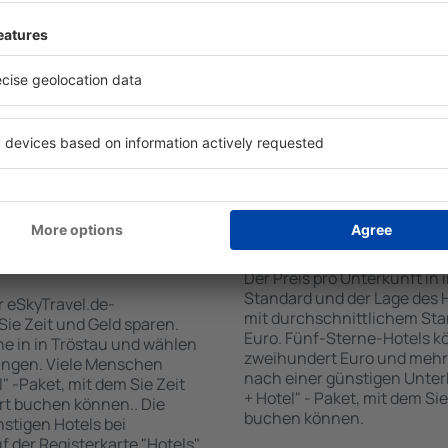
tiert, dass Sie gerade das
Standards sowie Annehmlich
 den Reiseort in die
sind . Zu den beliebtesten
en Sie die Check-In- und
SPA-Zone, Bar / Safe im Zi
er Gäste und Zimmer aus.
Kinderspielecke, kostenlose
den die zum angegebenen
Informationsbroschüren üb
eigt. Sie können ganz
Umgebung. Einige der Einri
om Zentrum, die
Transport vom/zum Flughaf
oder die Anzahl der Sterne,
den Spuren der größten Seh
fen.
unternehmen.
 Tröstau gebucht
Wie viel kostet ein H
Der Preis pro Unterkunft in 
Standard und der Lage des H
r eSkyTravel.de-
mit durchschnittlichem Stan
 Sie Zeit und Geld sparen.
Euro. Fünf-Sterne-Hotels k
e in in Tröstau und wählen
zweihundert Euro und mehr
ungen. Viele Menschen
nach einer günstigen Unter
" -Paket, mit dem Sie Zeit
+ Hotel" - Paket, mit dem Si
rt buchen können.. Die
buchen können.
tigen Hotels bei
uf der Registerkarte "Hotels"