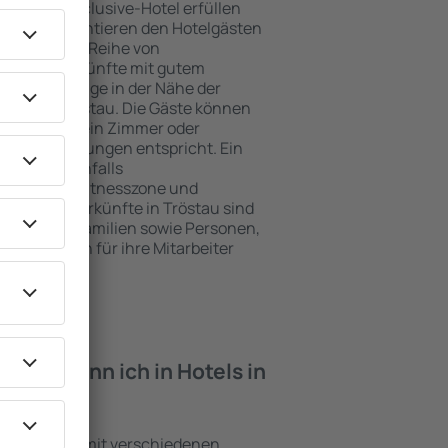
e ein All-Inclusive-Hotel erfüllen
Tröstau garantieren den Hotelgästen
ce und eine Reihe von
tige Unterkünfte mit gutem
zeichnete Lage in der Nähe der
iten in Tröstau. Die Gäste können
 nutzen und ein Zimmer oder
hren Erwartungen entspricht. Ein
mfasst ebenfalls
 SPA oder Fitnesszone und
 besten Unterkünfte in Tröstau sind
für Paare, Familien sowie Personen,
r Schulungen für ihre Mitarbeiter
iten kann ich in Hotels in
inrichtungen mit verschiedenen