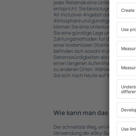
jeder Reisende eine Unterkunft finde
entspricht. Sie bevorzugen ein Hote
All-Inclusive-Angebot oder wählen Hot
Atmosphäre und günstige Unterkünft
können Sie eine Unterkunft für jede
Sie eine günstige Lage und den Stand
Zahlungsmethoden für die Unterkunft
einer kostenlosen Stornierung der Bu
befinden sich sowohl in der Nähe der
Sehenswürdigkeiten als auch abseits 
einen längeren Aufenthalt und als A
zu anderen Orten. Wählen Sie ein Hot
Sie sich noch heute auf Ihre Reise od
Wie kann man das Hotel in 
Der schnellste Weg, ein Hotel in Tröst
Verwendung der eSky-Suchmaschine 