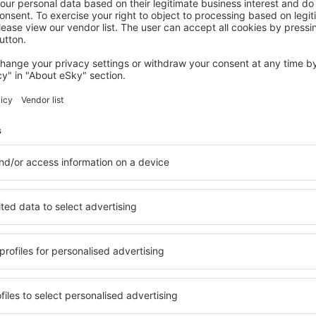
WARMENSTEINACH
Waldhotel Pfeiferhaus
Warmensteinach, 07 August 2026, 2 Nächte
Mehr Hotels ansehen in Tröstau
Tröstau – beste
e Unterkunftsbasis, in der
Umfassender Service und ein