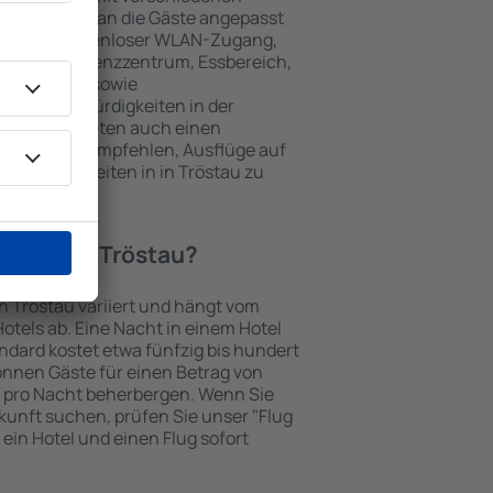
keiten, die an die Gäste angepasst
 gehören kostenloser WLAN-Zugang,
mmer, Konferenzzentrum, Essbereich,
 Parkplätze sowie
er Sehenswürdigkeiten in der
chtungen bieten auch einen
en an oder empfehlen, Ausflüge auf
enswürdigkeiten in in Tröstau zu
otel in in Tröstau?
in Tröstau variiert und hängt vom
otels ab. Eine Nacht in einem Hotel
dard kostet etwa fünfzig bis hundert
önnen Gäste für einen Betrag von
 pro Nacht beherbergen. Wenn Sie
kunft suchen, prüfen Sie unser "Flug
e ein Hotel und einen Flug sofort