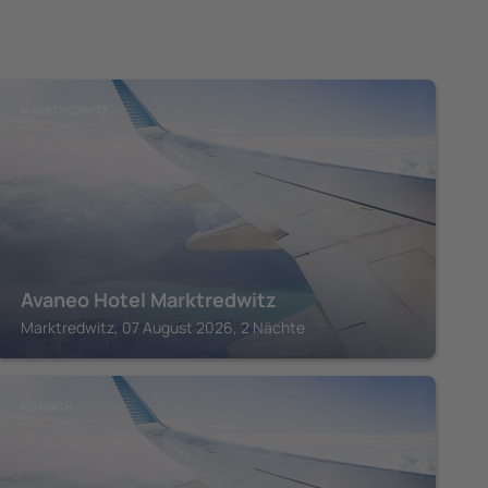
MARKTREDWITZ
Avaneo Hotel Marktredwitz
Marktredwitz, 07 August 2026, 2 Nächte
KEMNATH