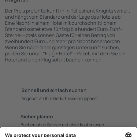
Der Preis pro Unterkunft in in Tolleshunt Knights variiert
und hängt vom Standard und der Lage des Hotels ab.
Eine Nacht in einem Hotel mit durchschnittlichem
Standard kostet etwa fünfzig bis hundert Euro. Fünf-
Sterne-Hotels können Gäste für einen Betrag von
zweihundert Euro und mehr pro Nacht beherbergen.
Wenn Sie nach einer günstigen Unterkunft suchen,
prüfen Sie unser "Flug + Hotel" - Paket, mit dem Sie ein
Hotel und einen Flug sofort buchen können.
Schnell und einfach suchen
Angebot an Ihre Bedürfnisse angepasst.
Sicher planen
Buchen ohne Sorgen mit einer kostenlosen
Stornierungsoption.