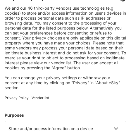
Mehr sparen
Attraktive Preise und Spezialangebote für eingeloggte
Benutzer.
Unterkünfte, die Sie mögen
Wählen Sie aus über 1,3 Millionen Unterkünften: Hotels,
Hütten, Apartments und andere.
Meist gesuchte Hotels von eSky-Nutzern
Hotels in Großbritannien - Beliebte Städte
Hotels in Birmingham
Hotels in London
Hotels in Manchester
Hotels in Liverpool
Hotels in Edinburgh
Hotels in Scarborough