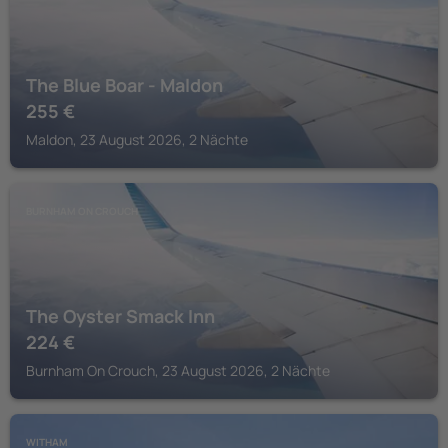
The Blue Boar - Maldon
255
€
Maldon, 23 August 2026, 2 Nächte
BURNHAM ON CROUCH
The Oyster Smack Inn
224
€
Burnham On Crouch, 23 August 2026, 2 Nächte
WITHAM