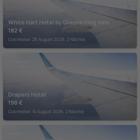
White Hart Hotel by Greene King Inns
182
€
Colchester, 26 August 2026, 2 Nächte
COLCHESTER
Drapers Hotel
198
€
Colchester, 14 August 2026, 2 Nächte
MALDON