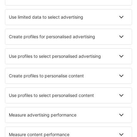
Hotels in Oxford
Hotels in Colchester
Hotels in Newquay
Hotels in St Andrews
Die besten Hotels - Städte
Hotels in Linguizzetta
Hotels in Lomnice nad Popelkou
Hotels in Langenwang
Hotels in Seron
Hotels in Melegis
Hotels in Hegyhátszentjakab
Hotels in Nogueruelas
Hotels in Gilmer
Hotels in Serrilla
Hotels Heggje
Die besten Hotels - Regionen
Hotels in Wales
Hotels in Großbritannien
Hotels auf den Kanalinseln
Hotels in England