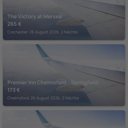
The Victory at Mersea
265
€
Colchester, 26 August 2026, 2 Nächte
CHELMSFORD
Premier Inn Chelmsford - Springfield
173
€
Chelmsford, 26 August 2026, 2 Nächte
COLCHESTER