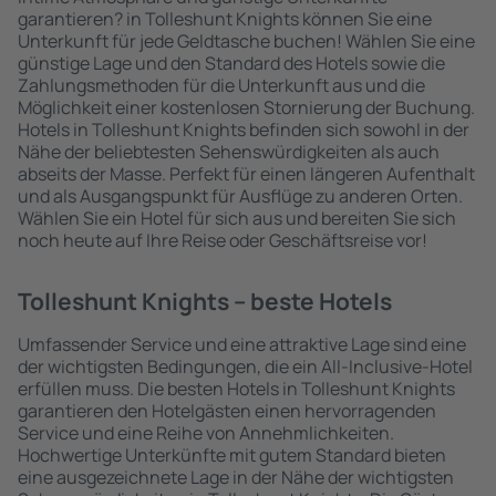
garantieren? in Tolleshunt Knights können Sie eine
Unterkunft für jede Geldtasche buchen! Wählen Sie eine
günstige Lage und den Standard des Hotels sowie die
Zahlungsmethoden für die Unterkunft aus und die
Möglichkeit einer kostenlosen Stornierung der Buchung.
Hotels in Tolleshunt Knights befinden sich sowohl in der
Nähe der beliebtesten Sehenswürdigkeiten als auch
abseits der Masse. Perfekt für einen längeren Aufenthalt
und als Ausgangspunkt für Ausflüge zu anderen Orten.
Wählen Sie ein Hotel für sich aus und bereiten Sie sich
noch heute auf Ihre Reise oder Geschäftsreise vor!
Tolleshunt Knights – beste Hotels
Umfassender Service und eine attraktive Lage sind eine
der wichtigsten Bedingungen, die ein All-Inclusive-Hotel
erfüllen muss. Die besten Hotels in Tolleshunt Knights
garantieren den Hotelgästen einen hervorragenden
Service und eine Reihe von Annehmlichkeiten.
Hochwertige Unterkünfte mit gutem Standard bieten
eine ausgezeichnete Lage in der Nähe der wichtigsten