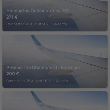
Holiday Inn Colchester by IHG
271
€
Colchester, 26 August 2026, 2 Nächte
CHELMSFORD
Premier Inn Chelmsford - Boreham
200
€
Chelmsford, 26 August 2026, 2 Nächte
COLCHESTER