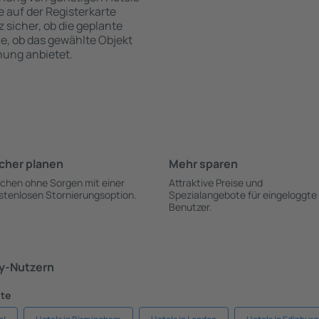
te auf der Registerkarte
z sicher, ob die geplante
ie, ob das gewählte Objekt
hung anbietet.
cher planen
Mehr sparen
chen ohne Sorgen mit einer
Attraktive Preise und
stenlosen Stornierungsoption.
Spezialangebote für eingeloggte
Benutzer.
ky-Nutzern
dte