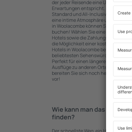
der jeder Reisende eine Unterkunft fi
Erwartungen entspricht. Sie bevorzu
Standard und All-Inclusive-Angebot o
eine intime Atmosphäre und günstig
in Woolacombe können Sie eine Unter
buchen! Wählen Sie eine günstige L
Hotels sowie die Zahlungsmethoden f
die Möglichkeit einer kostenlosen St
Hotels in Woolacombe befinden sich 
beliebtesten Sehenswürdigkeiten als
Perfekt für einen längeren Aufenthal
Ausflüge zu anderen Orten. Wählen Si
bereiten Sie sich noch heute auf Ihr
vor!
Wie kann man das Hotel in
finden?
Der schnellste Weg, ein Hotel in Wool