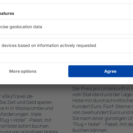
für Unterkünfte. Eine
Standards sowie Annehmlich
tiert, dass Sie gerade das
sind . Zu den beliebtesten
 den Reiseort in die
SPA-Zone, Bar / Safe im Zi
en Sie die Check-In- und
Kinderspielecke, kostenlose
er Gäste und Zimmer aus.
Informationsbroschüren üb
den die zum angegebenen
Umgebung. Einige der Einri
eigt. Sie können ganz
Transport vom/zum Flughaf
om Zentrum, die
den Spuren der größten Se
oder die Anzahl der Sterne,
zu unternehmen.
fen.
n Woolacombe
Wie viel kostet ein
Der Preis pro Unterkunft in
vom Standard und der Lage d
r eSkyTravel.de-
Hotel mit durchschnittliche
 Sie Zeit und Geld sparen.
hundert Euro. Fünf-Sterne-
ne in in Woolacombe und
von zweihundert Euro und 
nforderungen. Viele
Sie nach einer günstigen U
lug + Hotel" -Paket, mit
"Flug + Hotel" - Paket, mit d
nd Hotel sofort buchen
buchen können.
hung von günstigen Hotels