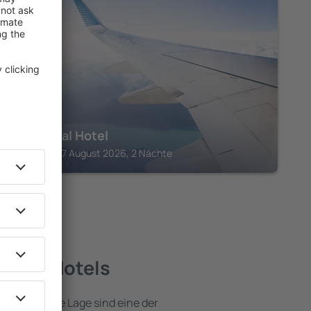
BIDEFORD
The Royal Hotel
Bideford, 07 August 2026, 2 Nächte
este Hotels
e attraktive Lage sind eine der