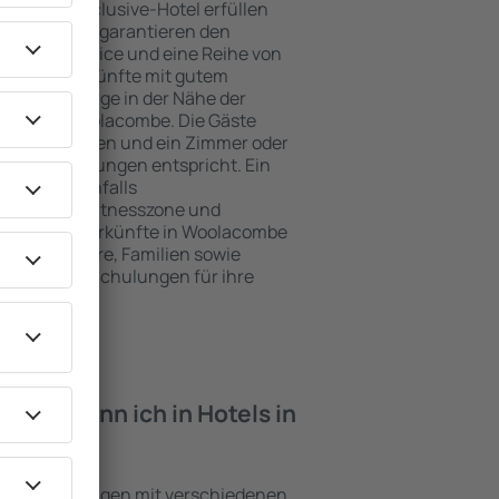
e ein All-Inclusive-Hotel erfüllen
 Woolacombe garantieren den
genden Service und eine Reihe von
tige Unterkünfte mit gutem
zeichnete Lage in der Nähe der
eiten in Woolacombe. Die Gäste
kplätze nutzen und ein Zimmer oder
hren Erwartungen entspricht. Ein
mfasst ebenfalls
 SPA oder Fitnesszone und
ie besten Unterkünfte in Woolacombe
ung für Paare, Familien sowie
reisen oder Schulungen für ihre
öchten.
iten kann ich in Hotels in
en?
nd Einrichtungen mit verschiedenen