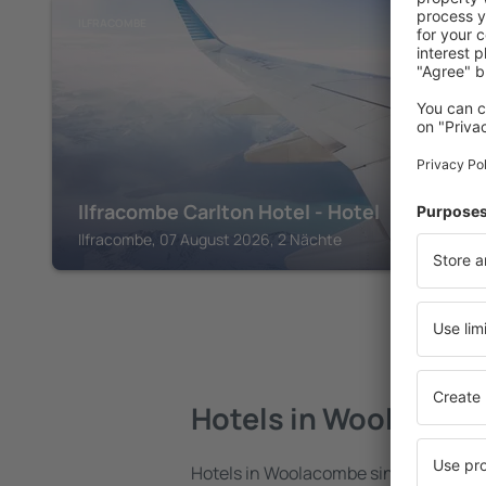
ILFRACOMBE
Ilfracombe Carlton Hotel - Hotel
Ilfracombe, 07 August 2026, 2 Nächte
Hotels in Woolacom
Hotels in Woolacombe sind eine vielfä