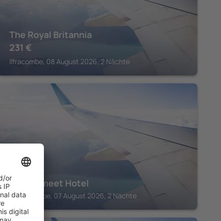
The Royal Britannia
231
€
Ilfracombe, 08 August 2026, 2 Nächte
WOOLACOMBE
Watersmeet Hotel
Woolacombe, 07 August 2026, 2 Nächte