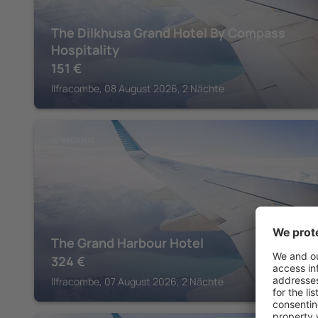
The Dilkhusa Grand Hotel By Compass
Hospitality
151
€
Ilfracombe, 08 August 2026, 2 Nächte
ILFRACOMBE
The Grand Harbour Hotel
324
€
Ilfracombe, 07 August 2026, 2 Nächte