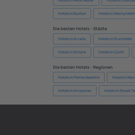
Hotels in Manchester
Hotels in Liverpo
Hotels in Buxton
Hotels in Machynlleth
Die besten Hotels - Städte
Hotels in Arcalia
Hotels in Drumheller
Hotels in Schore
Hotels in Carlin
Die besten Hotels - Regionen
Hotels in Pembrokeshire
Hotels in Nor
Hotels in Amazonas
Hotels in Slovak T