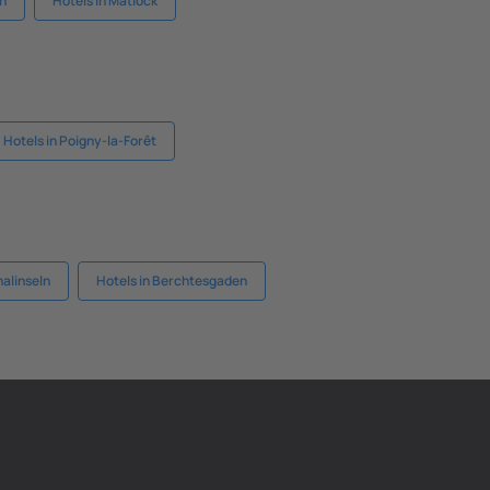
gh
Hotels in Matlock
Hotels in Poigny-la-Forêt
nalinseln
Hotels in Berchtesgaden