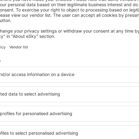
BARNSTAPLE
The Imperial Hotel
Barnstaple, 07 August 2026, 2 Nächte
Mehr Hotels ansehen in Woolacombe
be
Woolacombe – b
ltige Unterkunftsbasis, in
Umfassender Service und ein