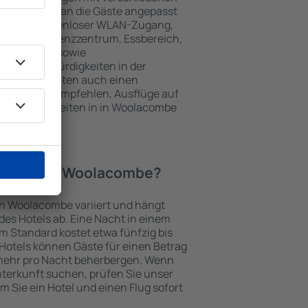
keiten, die an die Gäste angepasst
 gehören kostenloser WLAN-Zugang,
mmer, Konferenzzentrum, Essbereich,
 Parkplätze sowie
er Sehenswürdigkeiten in der
chtungen bieten auch einen
en an oder empfehlen, Ausflüge auf
henswürdigkeiten in in Woolacombe
 Hotel in in Woolacombe?
 in Woolacombe variiert und hängt
es Hotels ab. Eine Nacht in einem
m Standard kostet etwa fünfzig bis
Hotels können Gäste für einen Betrag
mehr pro Nacht beherbergen. Wenn
nterkunft suchen, prüfen Sie unser
em Sie ein Hotel und einen Flug sofort