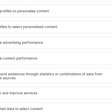
ndet, die seinen
wichtigsten Bedingungen, di
gen ein Hotel mit hohem
muss. Die besten Hotels in
der wählen Hotels aus, die
Hotelgästen einen hervorra
e Unterkünfte garantieren?
Annehmlichkeiten. Hochwer
kunft für jede Geldtasche
Standard bieten eine ausge
age und den Standard des
wichtigsten Sehenswürdigk
ür die Unterkunft aus und
können die kostenlosen Par
ornierung der Buchung.
Apartment auswählen, das i
sowohl in der Nähe der
Hotel mit hohem Standard u
 auch abseits der Masse.
abwechslungsreiches Menü,
t und als Ausgangspunkt für
Attraktionen für Kinder. D
e ein Hotel für sich aus und
sind eine hervorragende Lös
e Reise oder Geschäftsreise
Personen, die geschäftlich 
Mitarbeiter organisieren m
 in Woolacombe
Welche Annehmlichke
in Woolacombe find
acombe zu finden, ist die
Hotels in in Woolacombe si