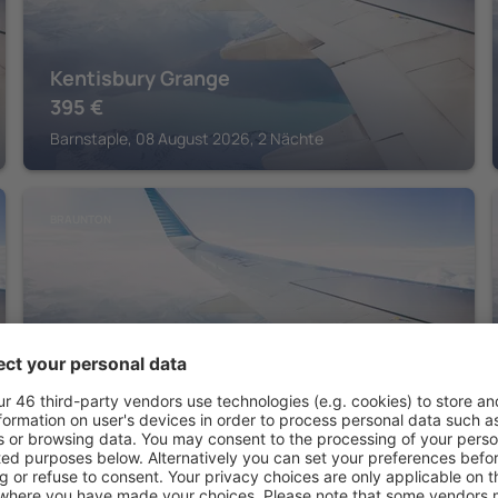
Kentisbury Grange
395
€
Barnstaple, 08 August 2026, 2 Nächte
BRAUNTON
Saunton Sands Hotel Source Spa and
Wellness
Braunton, 07 August 2026, 2 Nächte