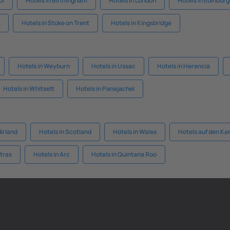
ol
Hotels in Birmingham
Hotels in London
Hotels in Edinbur
Hotels in Stoke on Trent
Hotels in Kingsbridge
Hotels in Weyburn
Hotels in Ussac
Hotels in Herencia
Hotels in Whitsett
Hotels in Panajachel
dirland
Hotels in Scotland
Hotels in Wales
Hotels auf den Ka
atras
Hotels in Arc
Hotels in Quintana Roo