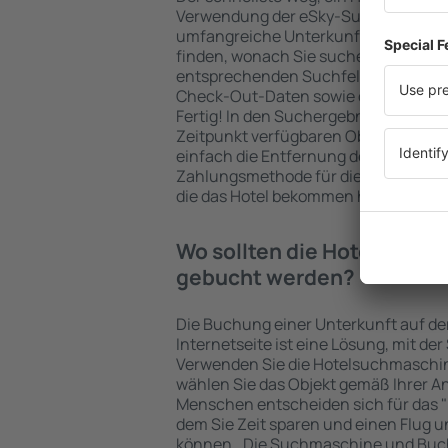
Verwendung der eSky-Suchmaschine 
umfangreiche Unterkunftsbasis garan
finden, wonach Sie suchen. Geben Sie
entsprechenden Suchfelder ein, wähl
Check-Out-Daten sowie die Anzahl d
Fertig! In den Suchergebnissen wer
Zeitpunkt verfügbaren Objekte angez
einfach die Entfernung des Hotels v
Zahlungsmethode für die Unterkunft 
die das Hotel bekommen hat, überprü
Wo sollten die Hotels in i
gebucht werden?
Die Buchung einer Unterkunft auf de
Internetseite ist eine Lösung, mit der
Verwenden Sie die Hotelsuchmaschi
wählen Sie das Objekt gemäß Ihrer A
Menschen entscheiden sich für das "F
dem Sie Zeit sparen und einen Flug u
können.. Die Suchmaschine und Buc