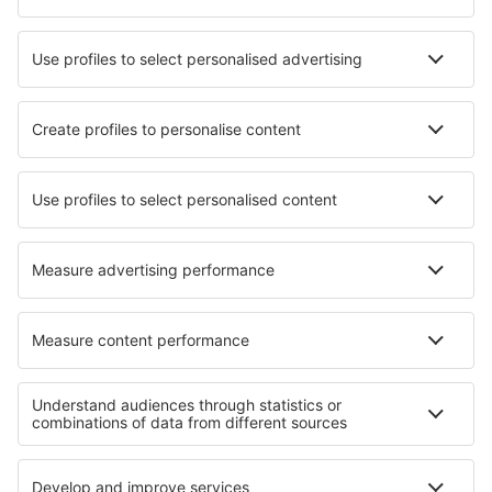
Die besten Hotels - Städte
Hotels in Sosopol
Hotels Morwenstow
Hotels Kabaira
Hotels in Pavel Banya
Hotels in Manuel Antonio
Hotels in Portlaoise
Hotels in Wheathampstead
Hotels in Cangas de Narcea
Hotels Fabens
Hotels in La Cresse
Die besten Hotels - Regionen
Hotels in Abruzzo
Hotels in Kalabrien
Hotels beim Gardasee
Hotels in Fleimstal
Hotels in Toskana
Hotels am Faaker See
Hotels in Istrien
Hotels in Zermatt