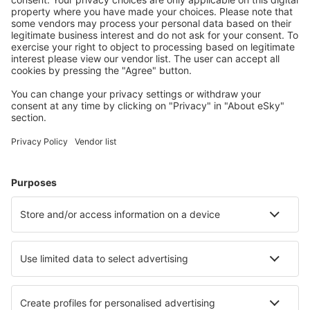
Attraktive Preise und Spezialangebote für eingeloggte
Benutzer.
Unterkünfte, die Sie mögen
Wählen Sie aus über 1,3 Millionen Unterkünften: Hotels,
Hütten, Apartments und andere.
Meist gesuchte Hotels von eSky-Nutzern
Hotels in Italien - Beliebte Städte
Hotels in Palermo
Hotels in Rom
Hotels in Florenz
Hotels in Mailand
Hotels in Neapel
Hotels in Brindisi
Hotels in Perugia
Hotels in Lecce
Hotels in Vieste
Hotels in Sestri Levante