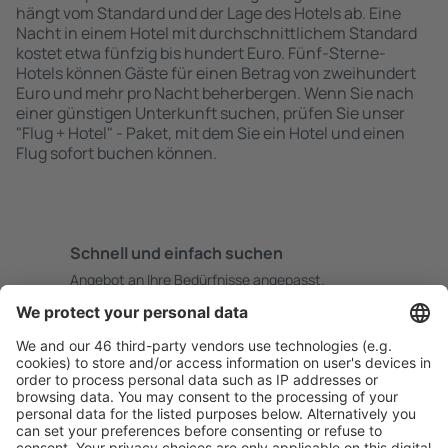
hängt vom Standard und der Lage des Hotels ab. Eine
Nacht in einem Hotel mit durchschnittlichem Standard
kostet etwa fünfzig bis hundert Euro. Fünf-Sterne-
Hotels können Gäste für einen Betrag von zweihundert
Euro und mehr pro Nacht beherbergen. Wenn Sie nach
einer günstigen Unterkunft suchen, prüfen Sie unser
"Flug + Hotel" - Paket, mit dem Sie ein Hotel und einen
Flug sofort buchen können.
Schnell und einfach suchen
Angebot an Ihre Bedürfnisse angepasst.
Sicher planen
Buchen ohne Sorgen mit einer kostenlosen
Stornierungsoption.
Mehr sparen