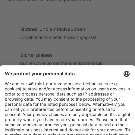
Schnell und einfach suchen
Angebot an Ihre Bedürfnisse angepasst.
Sicher planen
Buchen ohne Sorgen mit einer kostenlosen
Stornierungsoption.
Mehr sparen
Attraktive Preise und Spezialangebote für eingeloggte
Benutzer.
Unterkünfte, die Sie mögen
Wählen Sie aus über 1,3 Millionen Unterkünften: Hotels,
Hütten, Apartments und andere.