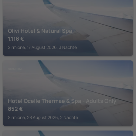
Olivi Hotel & Natural Spa
1.118
€
Sirmione, 17 August 2026, 3 Nächte
SIRMIONE
Hotel Ocelle Thermae & Spa - Adults Only
852
€
Sirmione, 28 August 2026, 2 Nächte