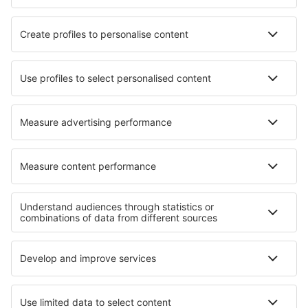
Unterkunft Backerud
Unterkunft in Bredstedt
Unterkunft in Gilău
Unterkunft in Sopeira
Unterkunft in Gundersheim
Unterkunft in Tennevoll
Die besten Unterkünfte - Regionen
Unterkunft in Dolomites
Unterkunft in Val Rendena
Unterkunft an der Venezianischen Riviera
Unterkunft in Apulien
Unterkunft in Val di Pejo
Unterkunft in Steamboat
Unterkunft in Sofia (city)
Unterkunft auf Lanzarote
Unterkunft im Kleinwalsertal
Unterkunft im Olympic-Nationalpark