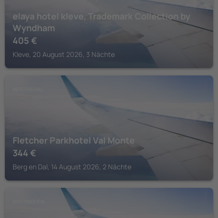
elaya hotel kleve, Trademark Collection by
Wyndham
405
€
Kleve, 20 August 2026, 3 Nächte
BERG EN DAL
Fletcher Parkhotel Val Monte
344
€
Berg en Dal, 14 August 2026, 2 Nächte
DOETINCHEM