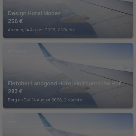
Design Hotel Modez
256
€
Arnhem, 14 August 2026, 2 Nächte
BERG EN DAL
Fletcher Landgoed Hotel Holthurnsche Hof
283
€
Berg en Dal, 14 August 2026, 2 Nächte
KLEVE