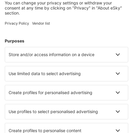
Wählen Sie aus über 1,3 Millionen Unterkünften: Hotels,
Hütten, Apartments und andere.
Meist gesuchte Hotels von eSky-Nutzern
Hotels in den Niederlanden - Beliebte Städte
Hotels in Amsterdam
Hotels in Kamperland
Hotels in Egmond aan Zee
Hotels in Callantsoog
Hotels in Hague
Hotels in Hulshorst
Hotels in Voorthuizen
Hotels in Monnickendam
Hotels in Hoogersmilde
Hotels in Uitgeest
Die besten Hotels - Städte