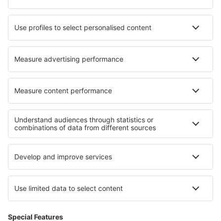
Hotels in Sakata
Hotels in Gokcebey
Hotels in Meursanges
Hotels in Tarrafal
Hotels in El Jadida
Hotels in Cornegliano Laudense
Hotels in Museros
Hotels in Kotmale
Hotels in Aprica
Hotels in Harvey
Die besten Hotels - Regionen
Hotels in den Niederlanden
Hotels auf Westküste Sri Lanka
Hotels in Tortuguero National Park
Hotels in Yucatan
Hotels in Bad Kleinkirchheim
Hotels in Bukowina