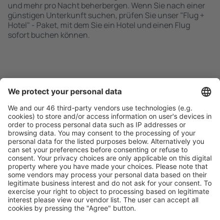
und mehr pro Nacht beherbergen. Wenn Sie nach einer
günstigen Unterkunft suchen, prüfen Sie unser "Flug +
Hotel" - Paket, mit dem Sie ein Hotel und einen Flug
sofort buchen können.
Schnell und einfach suchen
Angebot an Ihre Bedürfnisse angepasst.
Sicher planen
Buchen ohne Sorgen mit einer kostenlosen
Stornierungsoption.
Mehr sparen
Attraktive Preise und Spezialangebote für eingeloggte
Benutzer.
Unterkünfte, die Sie mögen