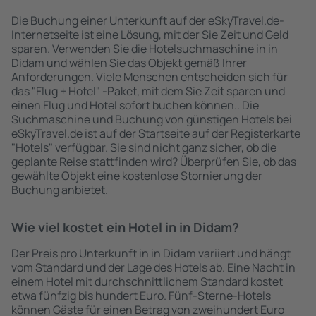
Die Buchung einer Unterkunft auf der eSkyTravel.de-
Internetseite ist eine Lösung, mit der Sie Zeit und Geld
sparen. Verwenden Sie die Hotelsuchmaschine in in
Didam und wählen Sie das Objekt gemäß Ihrer
Anforderungen. Viele Menschen entscheiden sich für
das "Flug + Hotel" -Paket, mit dem Sie Zeit sparen und
einen Flug und Hotel sofort buchen können.. Die
Suchmaschine und Buchung von günstigen Hotels bei
eSkyTravel.de ist auf der Startseite auf der Registerkarte
"Hotels" verfügbar. Sie sind nicht ganz sicher, ob die
geplante Reise stattfinden wird? Überprüfen Sie, ob das
gewählte Objekt eine kostenlose Stornierung der
Buchung anbietet.
Wie viel kostet ein Hotel in in Didam?
Der Preis pro Unterkunft in in Didam variiert und hängt
vom Standard und der Lage des Hotels ab. Eine Nacht in
einem Hotel mit durchschnittlichem Standard kostet
etwa fünfzig bis hundert Euro. Fünf-Sterne-Hotels
können Gäste für einen Betrag von zweihundert Euro