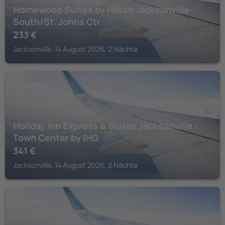
Homewood Suites by Hilton Jacksonville-
South/St. Johns Ctr.
233
€
Jacksonville, 14 August 2026, 2 Nächte
JACKSONVILLE
Holiday Inn Express & Suites Jacksonville -
Town Center by IHG
341
€
Jacksonville, 14 August 2026, 2 Nächte
JACKSONVILLE