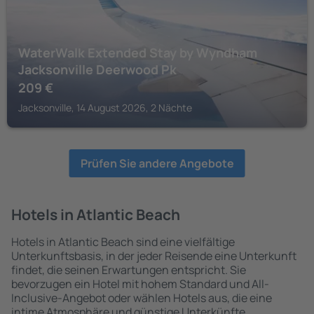
WaterWalk Extended Stay by Wyndham
Jacksonville Deerwood Pk
209
€
Jacksonville, 14 August 2026, 2 Nächte
Prüfen Sie andere Angebote
Hotels in Atlantic Beach
Hotels in Atlantic Beach sind eine vielfältige
Unterkunftsbasis, in der jeder Reisende eine Unterkunft
findet, die seinen Erwartungen entspricht. Sie
bevorzugen ein Hotel mit hohem Standard und All-
Inclusive-Angebot oder wählen Hotels aus, die eine
intime Atmosphäre und günstige Unterkünfte