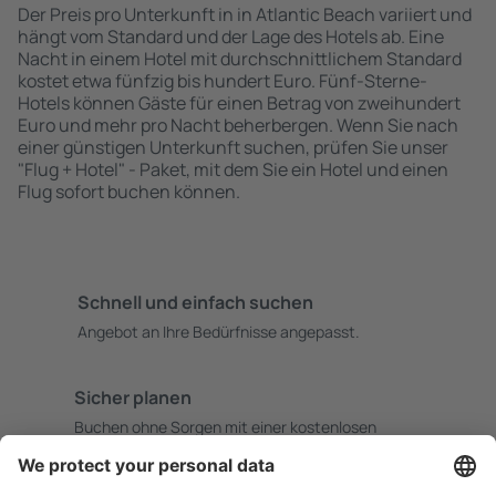
Der Preis pro Unterkunft in in Atlantic Beach variiert und
hängt vom Standard und der Lage des Hotels ab. Eine
Nacht in einem Hotel mit durchschnittlichem Standard
kostet etwa fünfzig bis hundert Euro. Fünf-Sterne-
Hotels können Gäste für einen Betrag von zweihundert
Euro und mehr pro Nacht beherbergen. Wenn Sie nach
einer günstigen Unterkunft suchen, prüfen Sie unser
"Flug + Hotel" - Paket, mit dem Sie ein Hotel und einen
Flug sofort buchen können.
Schnell und einfach suchen
Angebot an Ihre Bedürfnisse angepasst.
Sicher planen
Buchen ohne Sorgen mit einer kostenlosen
Stornierungsoption.