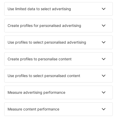
Hotels in Lely Resort
Hotels in Orlando
Die besten Hotels - Städte
Hotels in Naters
Hotels De Vecht
Hotels in Blokzijl
Hotels in Ayer Itam
Hotels in Baruth
Hotels in Pointe du Bout
Hotels in Utvikfjellet
Hotels in Morrens
Hotels in San Cristobal
Hotels in Balmazújváros
Die besten Hotels - Regionen
Hotels in Alta-Snowbird
Hotels in Great Basin National Park
Hotels in Utah
Hotels in Hot-Springs-Nationalpark