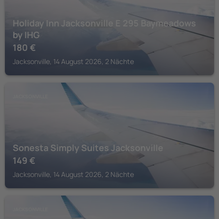
Holiday Inn Jacksonville E 295 Baymeadows
by IHG
180
€
Jacksonville, 14 August 2026, 2 Nächte
JACKSONVILLE
Sonesta Simply Suites Jacksonville
149
€
Jacksonville, 14 August 2026, 2 Nächte
JACKSONVILLE