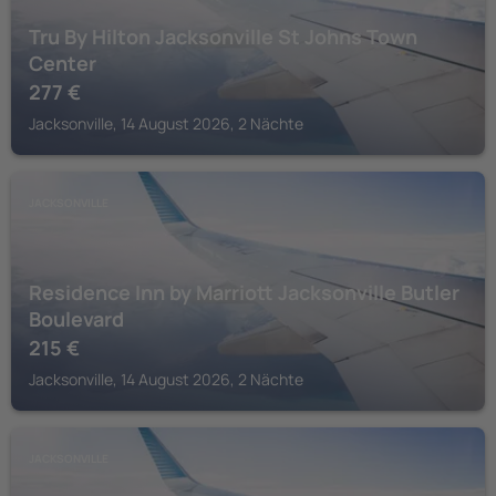
Tru By Hilton Jacksonville St Johns Town
Center
277
€
Jacksonville, 14 August 2026, 2 Nächte
JACKSONVILLE
Residence Inn by Marriott Jacksonville Butler
Boulevard
215
€
Jacksonville, 14 August 2026, 2 Nächte
JACKSONVILLE