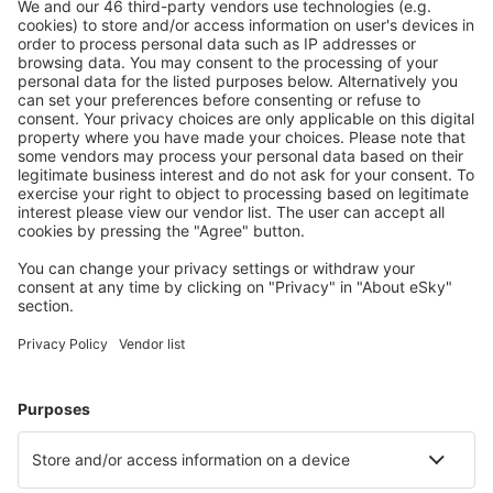
Mehr sparen
Attraktive Preise und Spezialangebote für eingeloggte
Benutzer.
Unterkünfte, die Sie mögen
Wählen Sie aus über 1,3 Millionen Unterkünften: Hotels,
Hütten, Apartments und andere.
Meist gesuchte Hotels von eSky-Nutzern
Hotels in USA - Beliebte Städte
Hotels in Sevierville
Hotels in Panama City Beach
Hotels in Myrtle Beach
Hotels in Kissimmee
Hotels in Davenport
Hotels in Lake Ozark
Hotels in Jekyll Island
Hotels in Raleigh