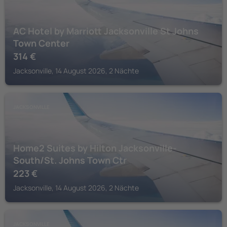
AC Hotel by Marriott Jacksonville St Johns
Town Center
314
€
Jacksonville, 14 August 2026, 2 Nächte
JACKSONVILLE
Home2 Suites by Hilton Jacksonville-
South/St. Johns Town Ctr
223
€
Jacksonville, 14 August 2026, 2 Nächte
JACKSONVILLE