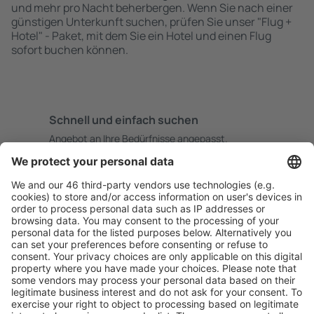
und mehr pro Nacht beherbergen. Wenn Sie nach einer
günstigen Unterkunft suchen, prüfen Sie unser "Flug +
Hotel" - Paket, mit dem Sie ein Hotel und einen Flug
sofort buchen können.
Schnell und einfach suchen
Angebot an Ihre Bedürfnisse angepasst.
Sicher planen
Buchen ohne Sorgen mit einer kostenlosen
Stornierungsoption.
Mehr sparen
Attraktive Preise und Spezialangebote für eingeloggte
Benutzer.
Unterkünfte, die Sie mögen