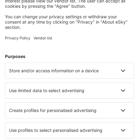
Wählen Sie aus über 1,3 Millionen Unterkünften: Hotels,
Hütten, Apartments und andere.
Meist gesuchte Hotels von eSky-Nutzern
Hotels in Italien - Beliebte Städte
Hotels in Neapel
Hotels in Florenz
Hotels in Mailand
Hotels in Palermo
Hotels in Rom
Hotels in Acireale
Hotels in Ragusa
Hotels in Badesi
Hotels in Bardolino
Hotels in Forio
Die besten Hotels - Städte
Hotels Montmartin En Graignes
Hotels in Vellore