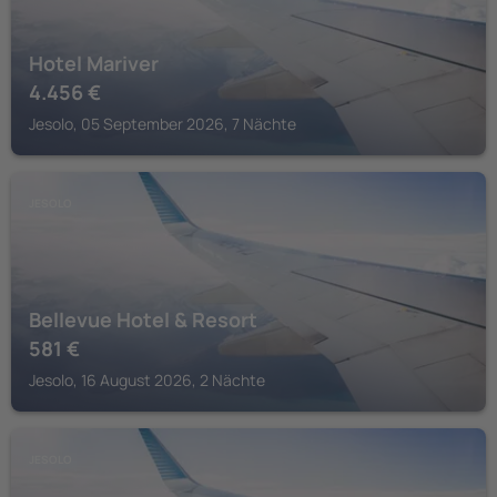
Hotel Mariver
4.456
€
Jesolo, 05 September 2026, 7 Nächte
JESOLO
Bellevue Hotel & Resort
581
€
Jesolo, 16 August 2026, 2 Nächte
JESOLO