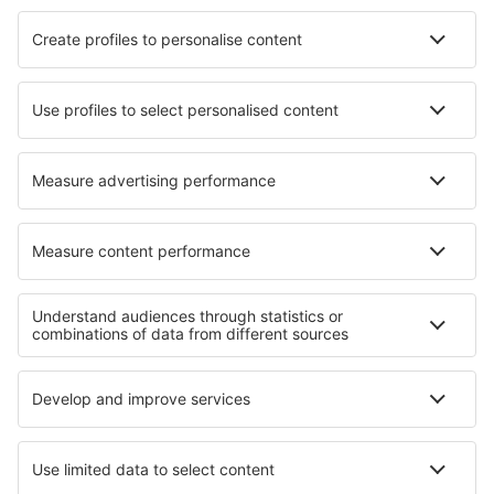
Hotels in Aeugst Am Albis
Hotels in Macgregor
Hotels in Ararat
Hotels Mallacoota
Hotels in Lutherstadt Wittenberg
Hotels in Jutigny
Hotels in Basalt
Hotels in Blantyre
Die besten Hotels - Regionen
Hotels in Fassatal
Hotels in Val di Sole
Hotels in Fleimstal
Hotels an der Amalfiküste
Hotels an der Venezianischen Riviera
Hotels in Illinois
Hotels in Arizona
Hotels in Texas
Hotels in Montana
Hotels in Banat