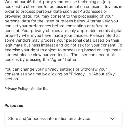
Mehr sparen
Attraktive Preise und Spezialangebote für eingeloggte
Benutzer.
Unterkünfte, die Sie mögen
Wählen Sie aus über 1,3 Millionen Unterkünften: Hotels,
Hütten, Apartments und andere.
Meist gesuchte Hotels von eSky-Nutzern
Hotels in Frankreich - Beliebte Städte
Hotels in Nizza
Hotels in Cannes
Hotels in Frejus
Hotels in Paris
Hotels in Le Cap d`Agde
Hotels in Saint-Jean-de-Monts
Hotels in Champagny-en-Vanoise