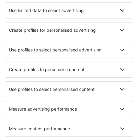
Hotels in Saint-Gervais-les-Bains
Hotels in Cagnes-sur-Mer
Hotels in Collioure
Die besten Hotels - Städte
Hotels in Shillington
Hotels in Schöllnach
Hotels in Wallern im Burgenland
Hotels in Porto Covo
Hotels in Avondale Estates
Hotels in Clinton (BC)
Hotels in Toliara
Hotels in Cestlice
Hotels in Spoleto
Hotels in Lago Vista
Die besten Hotels - Regionen
Hotels in der Französische Riviera
Hotels in Disneyland Paris