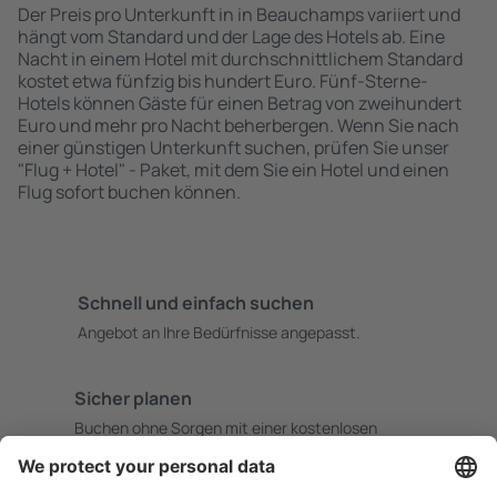
Der Preis pro Unterkunft in in Beauchamps variiert und
hängt vom Standard und der Lage des Hotels ab. Eine
Nacht in einem Hotel mit durchschnittlichem Standard
kostet etwa fünfzig bis hundert Euro. Fünf-Sterne-
Hotels können Gäste für einen Betrag von zweihundert
Euro und mehr pro Nacht beherbergen. Wenn Sie nach
einer günstigen Unterkunft suchen, prüfen Sie unser
"Flug + Hotel" - Paket, mit dem Sie ein Hotel und einen
Flug sofort buchen können.
Schnell und einfach suchen
Angebot an Ihre Bedürfnisse angepasst.
Sicher planen
Buchen ohne Sorgen mit einer kostenlosen
Stornierungsoption.