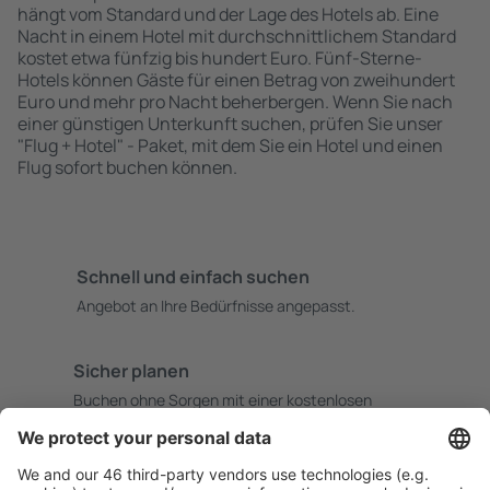
hängt vom Standard und der Lage des Hotels ab. Eine
Nacht in einem Hotel mit durchschnittlichem Standard
kostet etwa fünfzig bis hundert Euro. Fünf-Sterne-
Hotels können Gäste für einen Betrag von zweihundert
Euro und mehr pro Nacht beherbergen. Wenn Sie nach
einer günstigen Unterkunft suchen, prüfen Sie unser
"Flug + Hotel" - Paket, mit dem Sie ein Hotel und einen
Flug sofort buchen können.
Schnell und einfach suchen
Angebot an Ihre Bedürfnisse angepasst.
Sicher planen
Buchen ohne Sorgen mit einer kostenlosen
Stornierungsoption.
Mehr sparen