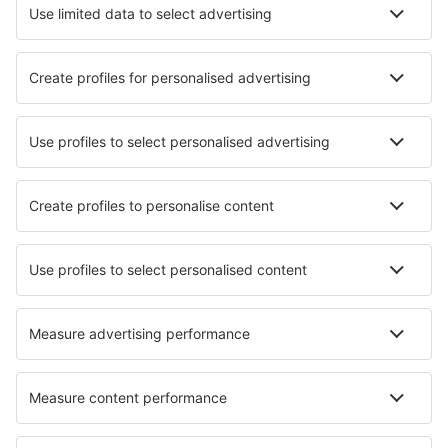
Hotels in Chemnitz
Hotels in Wilhelmshaven
Die besten Hotels - Städte
Hotels in Colac
Hotels Jincheng
Hotels Alstad
Hotels in Rifiano
Hotels in Gastes
Hotels in Ammoudara (Agios Nikolaos)
Hotels in Theberton
Hotels in Vindeln
Hotels in Casacanditella
Hotels in Stoke Canon
Die besten Hotels - Regionen
Hotels in Saxony
Hotels auf der Brandenburgischen Seenplatte
Hotels in der Fränkischen Schweiz
Hotels im Zugspitzregion