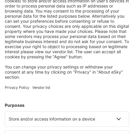
Attraktive Preise und Spezialangebote für eingeloggte
Benutzer.
Unterkünfte, die Sie mögen
Wählen Sie aus über 1,3 Millionen Unterkünften: Hotels,
Hütten, Apartments und andere.
Meist gesuchte Hotels von eSky-Nutzern
Hotels in Deutschland - Beliebte Städte
Hotels Westerhever
Hotels in Heringsdorf
Hotels in Westerland
Hotels in Zingst
Hotels in Grömitz
Hotels in Reit im Winkl
Hotels in Trassenheide
Hotels in Ueckermünde