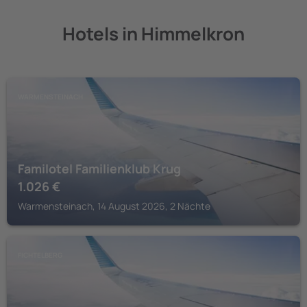
Hotels in Himmelkron
WARMENSTEINACH
Familotel Familienklub Krug
1.026
€
Warmensteinach, 14 August 2026, 2 Nächte
FICHTELBERG