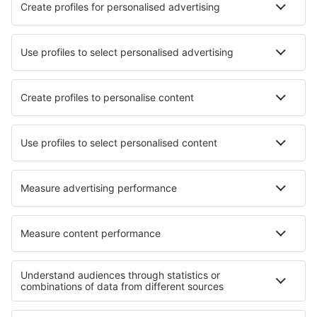
Die besten Hotels - Städte
Hotels in Maywood
Hotels in Trent
Hotels in Margaret River
Hotels in St Germain
Hotels in Rajkot
Hotels in Breitscheid
Hotels in Assis
Hotels in Wroxall
Hotels in Margonin
Hotels in Kulob
Die besten Hotels - Regionen
Hotels in Abruzzo
Hotels in Liguria
Hotels in Toskana
Hotels in Dolomites
Hotels in Val di Sole
Hotels in Les Deux Alpes
Hotels in Jostedalsbreen-Nationalpark