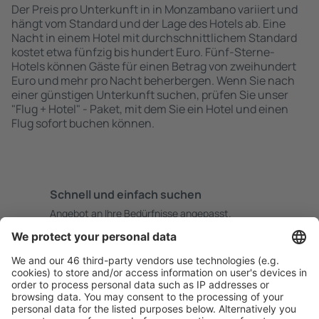
Der Preis pro Unterkunft in in Monzambano variiert und
hängt vom Standard und der Lage des Hotels ab. Eine
Nacht in einem Hotel mit durchschnittlichem Standard
kostet etwa fünfzig bis hundert Euro. Fünf-Sterne-
Hotels können Gäste für einen Betrag von zweihundert
Euro und mehr pro Nacht beherbergen. Wenn Sie nach
einer günstigen Unterkunft suchen, prüfen Sie unser
"Flug + Hotel" - Paket, mit dem Sie ein Hotel und einen
Flug sofort buchen können.
Schnell und einfach suchen
Angebot an Ihre Bedürfnisse angepasst.
Sicher planen
Buchen ohne Sorgen mit einer kostenlosen
Stornierungsoption.