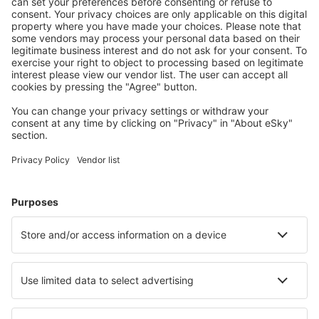
Mehr sparen
Attraktive Preise und Spezialangebote für eingeloggte
Benutzer.
Unterkünfte, die Sie mögen
Wählen Sie aus über 1,3 Millionen Unterkünften: Hotels,
Hütten, Apartments und andere.
Meist gesuchte Hotels von eSky-Nutzern
Hotels in Italien - Beliebte Städte
Hotels in Rom
Hotels in Neapel
Hotels in Mailand
Hotels in Palermo
Hotels in Florenz
Hotels in Livigno
Hotels in Portoferraio
Hotels in Palau
Hotels in Capannori
Hotels in Terracina