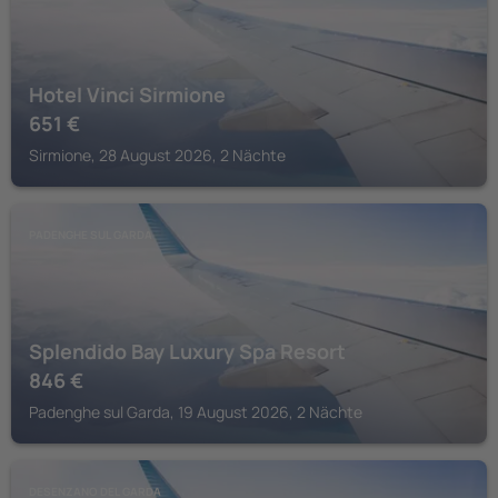
Hotel Vinci Sirmione
651
€
Sirmione, 28 August 2026, 2 Nächte
PADENGHE SUL GARDA
Splendido Bay Luxury Spa Resort
846
€
Padenghe sul Garda, 19 August 2026, 2 Nächte
DESENZANO DEL GARDA