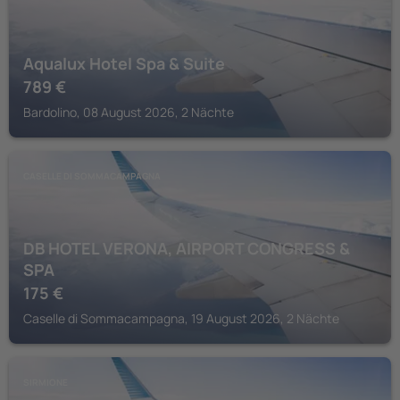
Aqualux Hotel Spa & Suite
789
€
Bardolino, 08 August 2026, 2 Nächte
CASELLE DI SOMMACAMPAGNA
DB HOTEL VERONA, AIRPORT CONGRESS &
SPA
175
€
Caselle di Sommacampagna, 19 August 2026, 2 Nächte
SIRMIONE